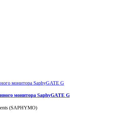
ионного монитора SaphyGATE G
uments (SAPHYMO)