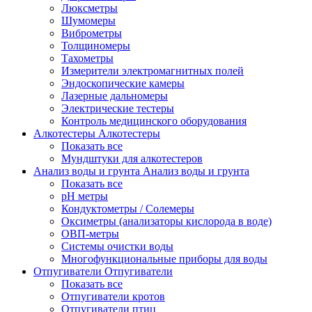
Люксметры
Шумомеры
Виброметры
Толщиномеры
Тахометры
Измерители электромагнитных полей
Эндоскопические камеры
Лазерные дальномеры
Электрические тестеры
Контроль медицинского оборудования
Алкотестеры
Алкотестеры
Показать все
Мундштуки для алкотестеров
Анализ воды и грунта
Анализ воды и грунта
Показать все
pH метры
Кондуктометры / Солемеры
Оксиметры (анализаторы кислорода в воде)
ОВП-метры
Системы очистки воды
Многофункциональные приборы для воды
Отпугиватели
Отпугиватели
Показать все
Отпугиватели кротов
Отпугиватели птиц