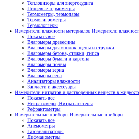
Тепловизоры для энергоаудита
Пищевые термометры
Термометры, термопары
Термогигрометры
Термологгеры
Измерители влажности материалов
Измерители влажност
Показать все
Влагомеры древесины
Влагомеры для опилок, щепы и стружки
Влагомеры бетона, стяжки, гипса
Влагомеры бумаги и картона
Влагомеры почвы
Влагомеры зерна
Влагомеры сена
Анализаторы влажности
Запчасти и аксессуары
Измерители нитратов и растворенных веществ в жидкос
Показать все
Нитратомеры, Нитрат-тестеры
Рефрактометры
Измерительные приборы
Измерительные приборы
Показать все
Анемометры
Газоанализаторы
Дифманометры