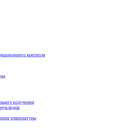
диационного контроля
ины
ующего излучения
онуклидов
ения температуры