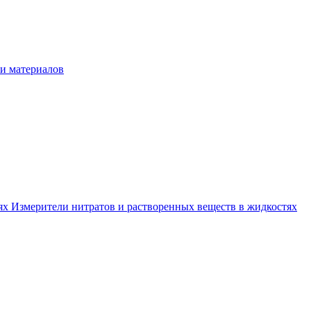
и материалов
тях
Измерители нитратов и растворенных веществ в жидкостях