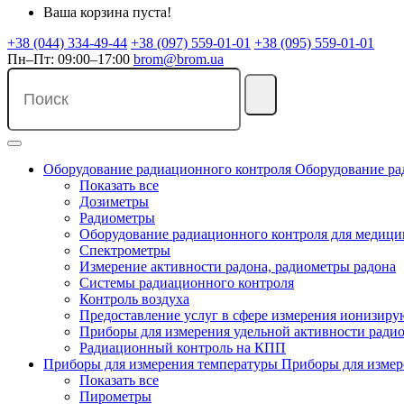
Ваша корзина пуста!
+38 (044) 334-49-44
+38 (097) 559-01-01
+38 (095) 559-01-01
Пн–Пт: 09:00–17:00
brom@brom.ua
Оборудование радиационного контроля
Оборудование ра
Показать все
Дозиметры
Радиометры
Оборудование радиационного контроля для медиц
Спектрометры
Измерение активности радона, радиометры радона
Системы радиационного контроля
Контроль воздуха
Предоставление услуг в сфере измерения ионизир
Приборы для измерения удельной активности ради
Радиационный контроль на КПП
Приборы для измерения температуры
Приборы для измер
Показать все
Пирометры