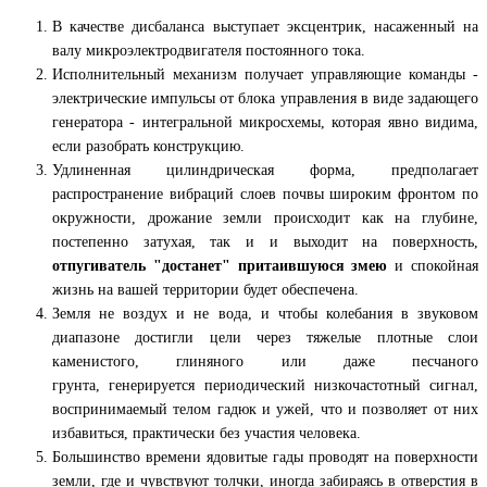
В качестве дисбаланса выступает эксцентрик, насаженный на
валу микроэлектродвигателя постоянного тока.
Исполнительный механизм получает управляющие команды -
электрические импульсы от блока управления в виде задающего
генератора - интегральной микросхемы, которая явно видима,
если разобрать конструкцию.
Удлиненная цилиндрическая форма, предполагает
распространение вибраций слоев почвы широким фронтом по
окружности, дрожание земли происходит как на глубине,
постепенно затухая, так и и выходит на поверхность,
отпугиватель "достанет" притаившуюся змею
и спокойная
жизнь на вашей территории будет обеспечена.
Земля не воздух и не вода, и чтобы колебания в звуковом
диапазоне достигли цели через тяжелые плотные слои
каменистого, глиняного или даже песчаного
грунта, генерируется периодический низкочастотный сигнал,
воспринимаемый телом гадюк и ужей, что и позволяет от них
избавиться, практически без участия человека.
Большинство времени ядовитые гады проводят на поверхности
земли, где и чувствуют толчки, иногда забираясь в отверстия в