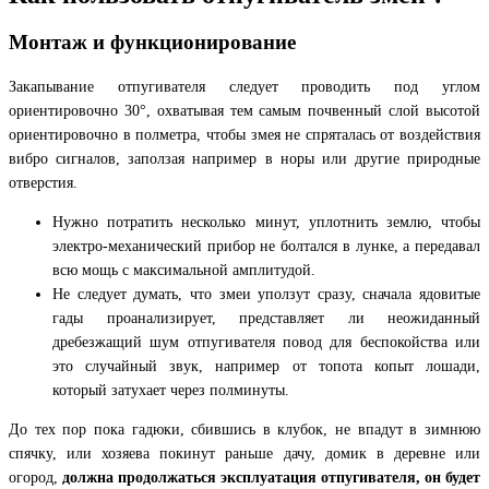
Монтаж и функционирование
Закапывание отпугивателя следует проводить под углом
ориентировочно 30°, охватывая тем самым почвенный слой высотой
ориентировочно в полметра, чтобы змея не спряталась от воздействия
вибро сигналов, заползая например в норы или другие природные
отверстия.
Нужно потратить несколько минут, уплотнить землю, чтобы
электро-механический прибор не болтался в лунке, а передавал
всю мощь с максимальной амплитудой.
Не следует думать, что змеи уползут сразу, сначала ядовитые
гады проанализирует, представляет ли неожиданный
дребезжащий шум отпугивателя повод для беспокойства или
это случайный звук, например от топота копыт лошади,
который затухает через полминуты.
До тех пор пока гадюки, сбившись в клубок, не впадут в зимнюю
спячку, или хозяева покинут раньше дачу, домик в деревне или
огород,
должна продолжаться эксплуатация отпугивателя, он будет