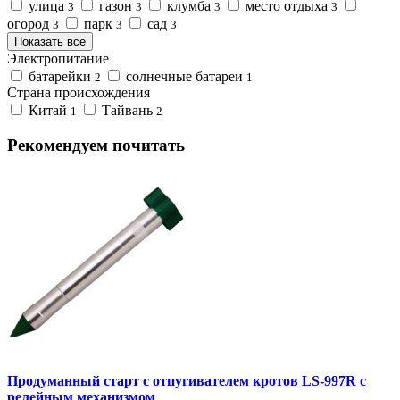
улица
газон
клумба
место отдыха
3
3
3
3
огород
парк
сад
3
3
3
Показать все
Электропитание
батарейки
солнечные батареи
2
1
Страна происхождения
Китай
Тайвань
1
2
Рекомендуем почитать
Продуманный старт с отпугивателем кротов LS-997R с
релейным механизмом