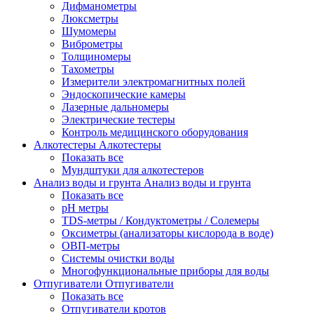
Дифманометры
Люксметры
Шумомеры
Виброметры
Толщиномеры
Тахометры
Измерители электромагнитных полей
Эндоскопические камеры
Лазерные дальномеры
Электрические тестеры
Контроль медицинского оборудования
Алкотестеры
Алкотестеры
Показать все
Мундштуки для алкотестеров
Анализ воды и грунта
Анализ воды и грунта
Показать все
pH метры
TDS-метры / Кондуктометры / Солемеры
Оксиметры (анализаторы кислорода в воде)
ОВП-метры
Системы очистки воды
Многофункциональные приборы для воды
Отпугиватели
Отпугиватели
Показать все
Отпугиватели кротов