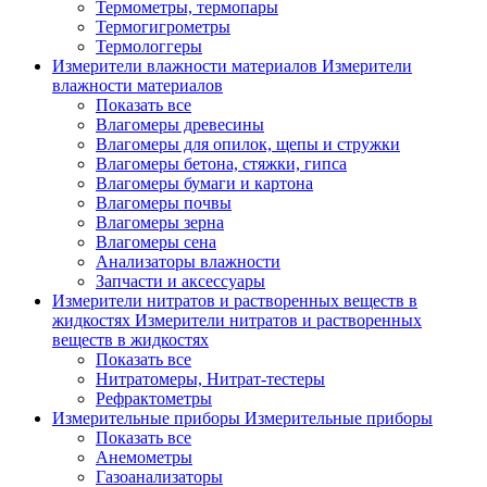
Термометры, термопары
Термогигрометры
Термологгеры
Измерители влажности материалов
Измерители
влажности материалов
Показать все
Влагомеры древесины
Влагомеры для опилок, щепы и стружки
Влагомеры бетона, стяжки, гипса
Влагомеры бумаги и картона
Влагомеры почвы
Влагомеры зерна
Влагомеры сена
Анализаторы влажности
Запчасти и аксессуары
Измерители нитратов и растворенных веществ в
жидкостях
Измерители нитратов и растворенных
веществ в жидкостях
Показать все
Нитратомеры, Нитрат-тестеры
Рефрактометры
Измерительные приборы
Измерительные приборы
Показать все
Анемометры
Газоанализаторы