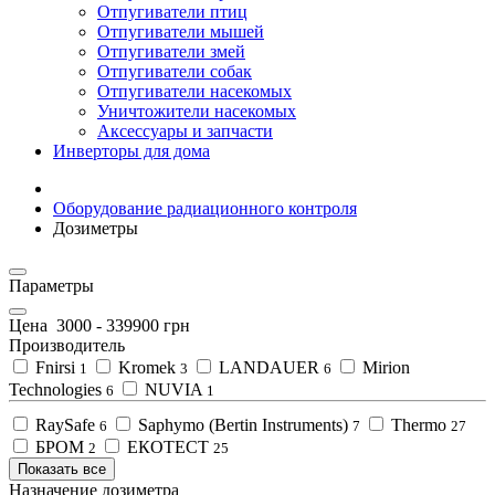
Отпугиватели птиц
Отпугиватели мышей
Отпугиватели змей
Отпугиватели собак
Отпугиватели насекомых
Уничтожители насекомых
Аксессуары и запчасти
Инверторы для дома
Оборудование радиационного контроля
Дозиметры
Параметры
Цена
3000
-
339900
грн
Производитель
Fnirsi
Kromek
LANDAUER
Mirion
1
3
6
Technologies
NUVIA
6
1
RaySafe
Saphymo (Bertin Instruments)
Thermo
6
7
27
БРОМ
ЕКОТЕСТ
2
25
Показать все
Назначение дозиметра