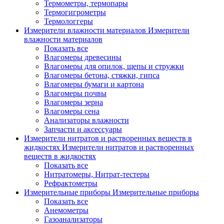
Термометры, термопары
Термогигрометры
Термологгеры
Измерители влажности материалов
Измерители
влажности материалов
Показать все
Влагомеры древесины
Влагомеры для опилок, щепы и стружки
Влагомеры бетона, стяжки, гипса
Влагомеры бумаги и картона
Влагомеры почвы
Влагомеры зерна
Влагомеры сена
Анализаторы влажности
Запчасти и аксессуары
Измерители нитратов и растворенных веществ в
жидкостях
Измерители нитратов и растворенных
веществ в жидкостях
Показать все
Нитратомеры, Нитрат-тестеры
Рефрактометры
Измерительные приборы
Измерительные приборы
Показать все
Анемометры
Газоанализаторы