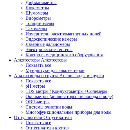
Дифманометры
Люксметры
Шумомеры
Виброметры
Толщиномеры
Тахометры
Измерители электромагнитных полей
Эндоскопические камеры
Лазерные дальномеры
Электрические тестеры
Контроль медицинского оборудования
Алкотестеры
Алкотестеры
Показать все
Мундштуки для алкотестеров
Анализ воды и грунта
Анализ воды и грунта
Показать все
pH метры
TDS-метры / Кондуктометры / Солемеры
Оксиметры (анализаторы кислорода в воде)
ОВП-метры
Системы очистки воды
Многофункциональные приборы для воды
Отпугиватели
Отпугиватели
Показать все
Отпугиватели кротов