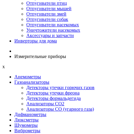
Отпугиватели птиц
Отпугиватели мышей
Отпугиватели змей
Отпугиватели собак
Отпугиватели насекомых
Уничтожители насекомых
Аксессуары и запчасти
Инверторы для дома
Измерительные приборы
x
Анемометры
Газоанализаторы
Детекторы утечки горючих газов
Детекторы утечки фреона
Детекторы формальдегида
Анализаторы CO2
Анализаторы CO (угарного газа)
Дифманометры
Люксметры
Шумомеры
Виброметры