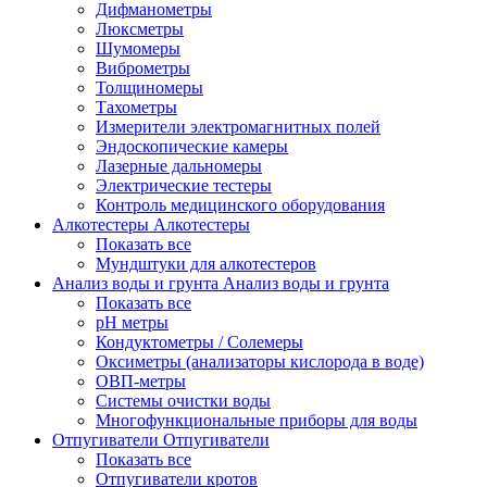
Дифманометры
Люксметры
Шумомеры
Виброметры
Толщиномеры
Тахометры
Измерители электромагнитных полей
Эндоскопические камеры
Лазерные дальномеры
Электрические тестеры
Контроль медицинского оборудования
Алкотестеры
Алкотестеры
Показать все
Мундштуки для алкотестеров
Анализ воды и грунта
Анализ воды и грунта
Показать все
pH метры
Кондуктометры / Солемеры
Оксиметры (анализаторы кислорода в воде)
ОВП-метры
Системы очистки воды
Многофункциональные приборы для воды
Отпугиватели
Отпугиватели
Показать все
Отпугиватели кротов