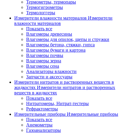
Термометры, термопары
Термогигрометры
Термологгеры
Измерители влажности материалов
Измерители
влажности материалов
Показать все
Влагомеры древесины
Влагомеры для опилок, щепы и стружки
Влагомеры бетона, стяжки, гипса
Влагомеры бумаги и картона
Влагомеры почвы
Влагомеры зерна
Влагомеры сена
Анализаторы влажности
Запчасти и аксессуары
Измерители нитратов и растворенных веществ в
жидкостях
Измерители нитратов и растворенных
веществ в жидкостях
Показать все
Нитратомеры, Нитрат-тестеры
Рефрактометры
Измерительные приборы
Измерительные приборы
Показать все
Анемометры
Газоанализаторы