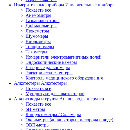
Измерительные приборы
Измерительные приборы
Показать все
Анемометры
Газоанализаторы
Дифманометры
Люксметры
Шумомеры
Виброметры
Толщиномеры
Тахометры
Измерители электромагнитных полей
Эндоскопические камеры
Лазерные дальномеры
Электрические тестеры
Контроль медицинского оборудования
Алкотестеры
Алкотестеры
Показать все
Мундштуки для алкотестеров
Анализ воды и грунта
Анализ воды и грунта
Показать все
pH метры
Кондуктометры / Солемеры
Оксиметры (анализаторы кислорода в воде)
ОВП-метры