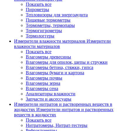
Показать все
Пирометры
Тепловизоры для энергоаудита
Пищевые термометры
Термометры, термопары
Термогигрометры
Термологгеры
Измерители влажности материалов
Измерители
влажности материалов
Показать все
Влагомеры древесины
Влагомеры для опилок, щепы и стружки
Влагомеры бетона, стяжки, гипса
Влагомеры бумаги и картона
Влагомеры почвы
Влагомеры зерна
Влагомеры сена
Анализаторы влажности
Запчасти и аксессуары
Измерители нитратов и растворенных веществ в
жидкостях
Измерители нитратов и растворенных
веществ в жидкостях
Показать все
Нитратомеры, Нитрат-тестеры
Рефрактометры