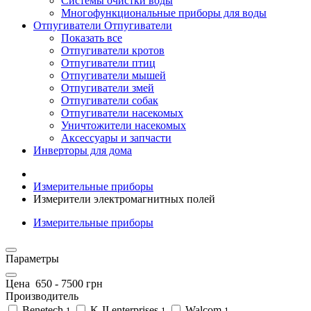
Системы очистки воды
Многофункциональные приборы для воды
Отпугиватели
Отпугиватели
Показать все
Отпугиватели кротов
Отпугиватели птиц
Отпугиватели мышей
Отпугиватели змей
Отпугиватели собак
Отпугиватели насекомых
Уничтожители насекомых
Аксессуары и запчасти
Инверторы для дома
Измерительные приборы
Измерители электромагнитных полей
Измерительные приборы
Параметры
Цена
650
-
7500
грн
Производитель
Benetech
K-II enterprises
Walcom
1
1
1