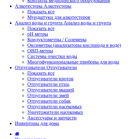
Контроль медицинского оборудования
Алкотестеры
Алкотестеры
Показать все
Мундштуки для алкотестеров
Анализ воды и грунта
Анализ воды и грунта
Показать все
pH метры
Кондуктометры / Солемеры
Оксиметры (анализаторы кислорода в воде)
ОВП-метры
Системы очистки воды
Многофункциональные приборы для воды
Отпугиватели
Отпугиватели
Показать все
Отпугиватели кротов
Отпугиватели птиц
Отпугиватели мышей
Отпугиватели змей
Отпугиватели собак
Отпугиватели насекомых
Уничтожители насекомых
Аксессуары и запчасти
Инверторы для дома