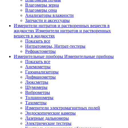
Влагомеры зерна
Влагомеры сена
Анализаторы влажности
Запчасти и аксессуары
Измерители нитратов и растворенных веществ в
жидкостях
Измерители нитратов и растворенных
веществ в жидкостях
Показать все
Нитратомеры, Нитрат-тестеры
Рефрактометры
Измерительные приборы
Измерительные приборы
Показать все
Анемометры
Газоанализаторы
Дифманометры
Люксметры
Шумомеры
Виброметры
Толщиномеры
Тахометры
Измерители электромагнитных полей
Эндоскопические камеры
Лазерные дальномеры
Электрические тестеры