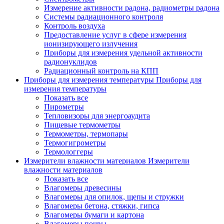
Измерение активности радона, радиометры радона
Системы радиационного контроля
Контроль воздуха
Предоставление услуг в сфере измерения
ионизирующего излучения
Приборы для измерения удельной активности
радионуклидов
Радиационный контроль на КПП
Приборы для измерения температуры
Приборы для
измерения температуры
Показать все
Пирометры
Тепловизоры для энергоаудита
Пищевые термометры
Термометры, термопары
Термогигрометры
Термологгеры
Измерители влажности материалов
Измерители
влажности материалов
Показать все
Влагомеры древесины
Влагомеры для опилок, щепы и стружки
Влагомеры бетона, стяжки, гипса
Влагомеры бумаги и картона
Влагомеры почвы