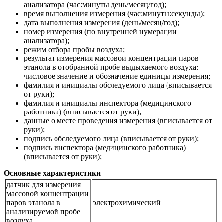
анализатора (час:минуты день/месяц/год);
время выполнения измерения (час:минуты:секунды);
дата выполнения измерения (день/месяц/год);
номер измерения (по внутренней нумерации
анализатора);
режим отбора пробы воздуха;
результат измерения массовой концентрации паров
этанола в отобранной пробе выдыхаемого воздуха:
числовое значение и обозначение единицы измерения;
фамилия и инициалы обследуемого лица (вписывается
от руки);
фамилия и инициалы инспектора (медицинского
работника) (вписывается от руки);
данные о месте проведения измерения (вписывается от
руки);
подпись обследуемого лица (вписывается от руки);
подпись инспектора (медицинского работника)
(вписывается от руки);
Основные характеристики
датчик для измерения
массовой концентрации
паров этанола в
электрохимический
анализируемой пробе
воздуха