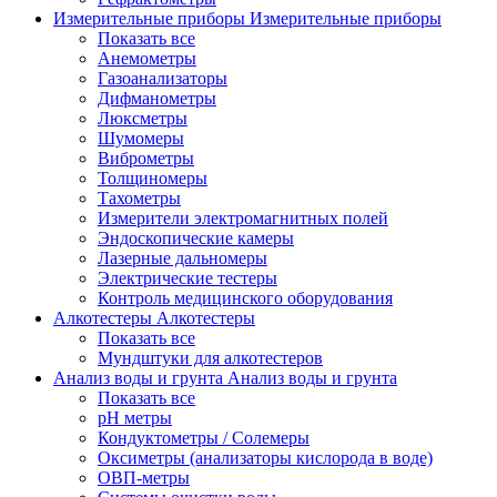
Измерительные приборы
Измерительные приборы
Показать все
Анемометры
Газоанализаторы
Дифманометры
Люксметры
Шумомеры
Виброметры
Толщиномеры
Тахометры
Измерители электромагнитных полей
Эндоскопические камеры
Лазерные дальномеры
Электрические тестеры
Контроль медицинского оборудования
Алкотестеры
Алкотестеры
Показать все
Мундштуки для алкотестеров
Анализ воды и грунта
Анализ воды и грунта
Показать все
pH метры
Кондуктометры / Солемеры
Оксиметры (анализаторы кислорода в воде)
ОВП-метры