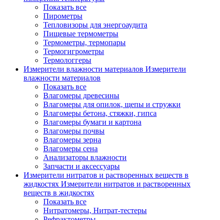
Показать все
Пирометры
Тепловизоры для энергоаудита
Пищевые термометры
Термометры, термопары
Термогигрометры
Термологгеры
Измерители влажности материалов
Измерители
влажности материалов
Показать все
Влагомеры древесины
Влагомеры для опилок, щепы и стружки
Влагомеры бетона, стяжки, гипса
Влагомеры бумаги и картона
Влагомеры почвы
Влагомеры зерна
Влагомеры сена
Анализаторы влажности
Запчасти и аксессуары
Измерители нитратов и растворенных веществ в
жидкостях
Измерители нитратов и растворенных
веществ в жидкостях
Показать все
Нитратомеры, Нитрат-тестеры
Рефрактометры