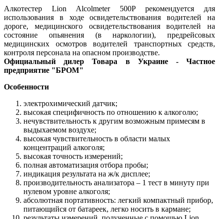
Алкотестер Lion Alcolmeter 500P рекомендуется для
использования в ходе освидетельствования водителей на
дороге, медицинского освидетельствования водителей на
состояние опьянения (в наркологии), предрейсовых
медицинских осмотров водителей транспортных средств,
контроля персонала на опасном производстве.
Официальный дилер Товара в Украине - Частное
предприятие "БРОМ"
Особенности
электрохимический датчик;
высокая специфичность по отношению к алкоголю;
нечувствительность к другим возможным примесям в
выдыхаемом воздухе;
высокая чувствительность в области малых
концентраций алкоголя;
высокая точность измерений;
полная автоматизация отбора пробы;
индикация результата на ж/к дисплее;
производительность анализатора – 1 тест в минуту при
нулевом уровне алкоголя;
абсолютная портативность: легкий компактный прибор,
питающийся от батареек, легко носить в кармане;
результаты измерений, полученные с помощью Lion