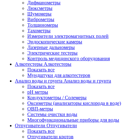
Дифманометры
Люксметры
Шумомеры
Виброметры
Толщиномеры
Тахометры
Измерители электромагнитных полей
Эндоскопические камеры
Лазерные дальномеры
Электрические тестеры
Контроль медицинского оборудования
Алкотестеры
Алкотестеры
Показать все
Мундштуки для алкотестеров
Анализ воды и грунта
Анализ воды и грунта
Показать все
pH метры
Кондуктометры / Солемеры
Оксиметры (анализаторы кислорода в воде)
ОВП-метры
Системы очистки воды
Многофункциональные приборы для воды
Отпугиватели
Отпугиватели
Показать все
Отпугиватели кротов