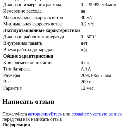
Диапазон измерения расхода
0 ... 99999 м3/мин
Измерение расхода
да
Максимальная скорость ветра
30 м/с
Минимальная скорость ветра
0,2 м/с
Эксплуатационные характеристики
Диапазон рабочих температур
0...50°С
Внутренняя память
нет
Время работы до зарядки
н/д
Общие характеристики
К-во элементов питания
4 шт.
Тип батареек
ААА
Размеры
269х106х51 мм
Вес
200 г
Гарантия
12 мес.
Написать отзыв
Пожалуйста
авторизируйтесь
или
создайте учетную запись
перед тем как написать отзыв
Информация