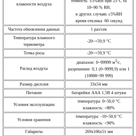
точность: ±3%RH при 25°C та
влажности воздуха
10~90 % RH,
в других случаях ±5%RH
время отклика: 60 секунд
Частота обновления данных
1 раз/сек
Температура влажного
-20~+59,9 °C
термометра
Точка росы
-20~+59,9 °C
3
диапазон: 0~99999 м
/с,
Расход воздуха
разрешение: 0,1 (0~9999,9) или 1
(10000~99 999)
Размер дисплея
33х54 мм
Питание
батарейки ААА 1,5В 4 штуки
температура: 0~50,0 °C
Условия эксплуатации
влажность: <80%
температура: -10~50,0 °C
Условия хранения
влажность: <90%
Габариты
269х106х51 мм