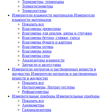
Термометры, термопары
Термогигрометры
Термологгеры
Измерители влажности материалов
Измерители
влажности материалов
Показать все
Влагомеры древесины
Влагомеры для опилок, щепы и стружки
Влагомеры бетона, стяжки, гипса
Влагомеры бумаги и картона
Влагомеры почвы
Влагомеры зерна
Влагомеры сена
Анализаторы влажности
Запчасти и аксессуары
Измерители нитратов и растворенных веществ в
жидкостях
Измерители нитратов и растворенных
веществ в жидкостях
Показать все
Нитратомеры, Нитрат-тестеры
Рефрактометры
Измерительные приборы
Измерительные приборы
Показать все
Анемометры
Газоанализаторы