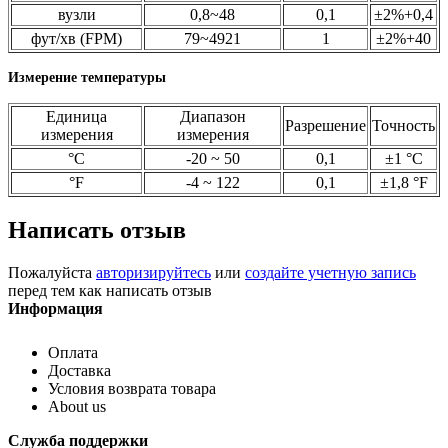
вузли
0,8~48
0,1
±2%+0,4
фут/хв (FPM)
79~4921
1
±2%+40
Измерение температуры
Единица
Диапазон
Разрешение
Точность
измерения
измерения
°С
-20 ~ 50
0,1
±1 °С
°F
-4 ~ 122
0,1
±1,8 °F
Написать отзыв
Пожалуйста
авторизируйтесь
или
создайте учетную запись
перед тем как написать отзыв
Информация
Оплата
Доставка
Условия возврата товара
About us
Служба поддержки