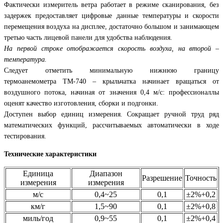
Фактически измеритель ветра работает в режиме сканирования, без
задержек предоставляет цифровые данные температуры и скорости
перемещения воздуха на дисплее, достаточно большом и занимающем
третью часть лицевой панели для удобства наблюдения.
На первой строке отображается скорость воздуха, на второй –
температура.
Следует отметить минимальную нижнюю границу
термоанемометра TM-740 – крыльчатка начинает вращаться от
воздушного потока, начиная от значения 0,4 м/с: профессионаллы
оценят качество изготовления, сборки и подгонки.
Доступен выбор единиц измерения. Сокращает ручной труд ряд
математических функций, рассчитываемых автоматически в ходе
тестирования.
Технические характеристики
Единица
Диапазон
Разрешение
Точность
измерения
измерения
м/с
0,4~25
0,1
±2%+0,2
км/г
1,5~90
0,1
±2%+0,8
миль/год
0,9~55
0,1
±2%+0,4