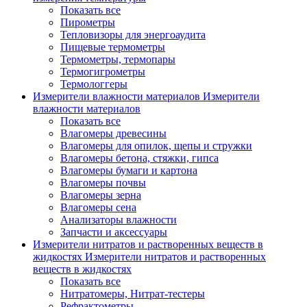
Показать все
Пирометры
Тепловизоры для энергоаудита
Пищевые термометры
Термометры, термопары
Термогигрометры
Термологгеры
Измерители влажности материалов
Измерители
влажности материалов
Показать все
Влагомеры древесины
Влагомеры для опилок, щепы и стружки
Влагомеры бетона, стяжки, гипса
Влагомеры бумаги и картона
Влагомеры почвы
Влагомеры зерна
Влагомеры сена
Анализаторы влажности
Запчасти и аксессуары
Измерители нитратов и растворенных веществ в
жидкостях
Измерители нитратов и растворенных
веществ в жидкостях
Показать все
Нитратомеры, Нитрат-тестеры
Рефрактометры