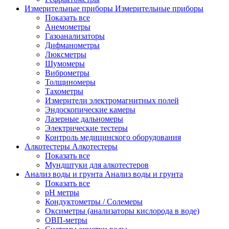
Измерительные приборы
Измерительные приборы
Показать все
Анемометры
Газоанализаторы
Дифманометры
Люксметры
Шумомеры
Виброметры
Толщиномеры
Тахометры
Измерители электромагнитных полей
Эндоскопические камеры
Лазерные дальномеры
Электрические тестеры
Контроль медицинского оборудования
Алкотестеры
Алкотестеры
Показать все
Мундштуки для алкотестеров
Анализ воды и грунта
Анализ воды и грунта
Показать все
pH метры
Кондуктометры / Солемеры
Оксиметры (анализаторы кислорода в воде)
ОВП-метры