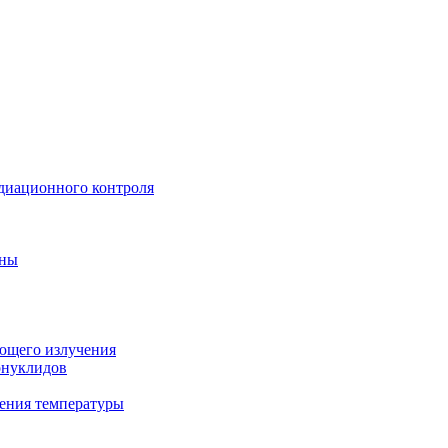
диационного контроля
ины
ующего излучения
онуклидов
ения температуры