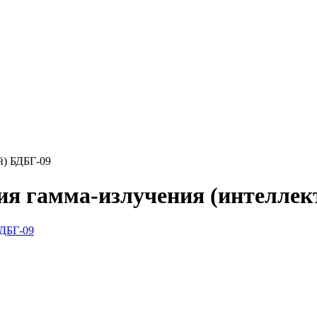
й) БДБГ-09
ия гамма-излучения (интелле