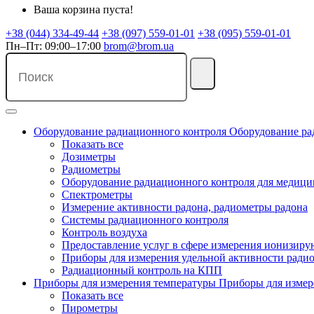
Ваша корзина пуста!
+38 (044) 334-49-44
+38 (097) 559-01-01
+38 (095) 559-01-01
Пн–Пт: 09:00–17:00
brom@brom.ua
Оборудование радиационного контроля
Оборудование ра
Показать все
Дозиметры
Радиометры
Оборудование радиационного контроля для медиц
Спектрометры
Измерение активности радона, радиометры радона
Системы радиационного контроля
Контроль воздуха
Предоставление услуг в сфере измерения ионизир
Приборы для измерения удельной активности ради
Радиационный контроль на КПП
Приборы для измерения температуры
Приборы для измер
Показать все
Пирометры