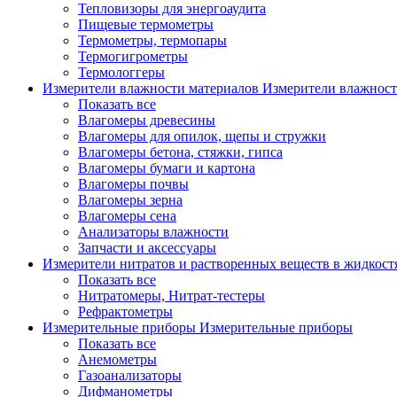
Тепловизоры для энергоаудита
Пищевые термометры
Термометры, термопары
Термогигрометры
Термологгеры
Измерители влажности материалов
Измерители влажност
Показать все
Влагомеры древесины
Влагомеры для опилок, щепы и стружки
Влагомеры бетона, стяжки, гипса
Влагомеры бумаги и картона
Влагомеры почвы
Влагомеры зерна
Влагомеры сена
Анализаторы влажности
Запчасти и аксессуары
Измерители нитратов и растворенных веществ в жидкос
Показать все
Нитратомеры, Нитрат-тестеры
Рефрактометры
Измерительные приборы
Измерительные приборы
Показать все
Анемометры
Газоанализаторы
Дифманометры