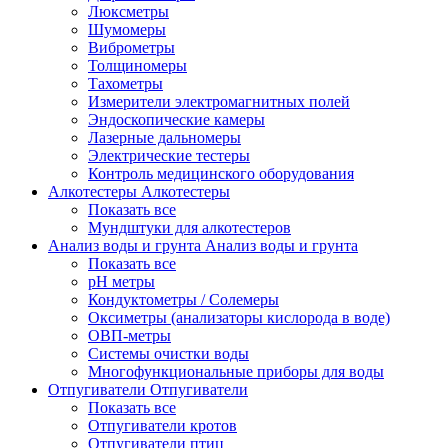
Люксметры
Шумомеры
Виброметры
Толщиномеры
Тахометры
Измерители электромагнитных полей
Эндоскопические камеры
Лазерные дальномеры
Электрические тестеры
Контроль медицинского оборудования
Алкотестеры
Алкотестеры
Показать все
Мундштуки для алкотестеров
Анализ воды и грунта
Анализ воды и грунта
Показать все
pH метры
Кондуктометры / Солемеры
Оксиметры (анализаторы кислорода в воде)
ОВП-метры
Системы очистки воды
Многофункциональные приборы для воды
Отпугиватели
Отпугиватели
Показать все
Отпугиватели кротов
Отпугиватели птиц