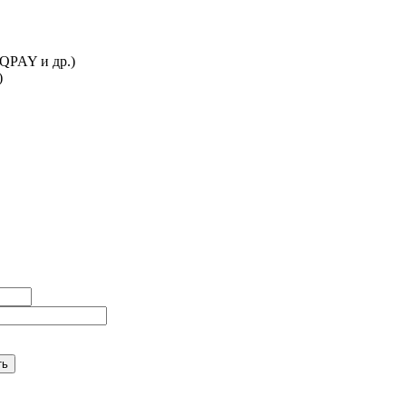
IQPAY и др.)
)
ть