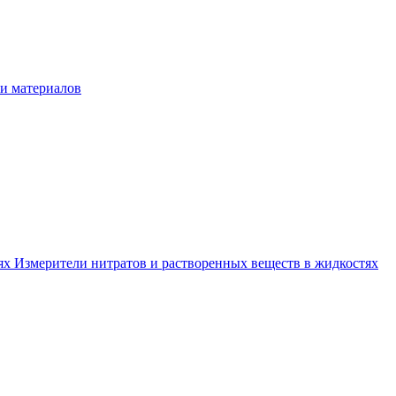
и материалов
тях
Измерители нитратов и растворенных веществ в жидкостях