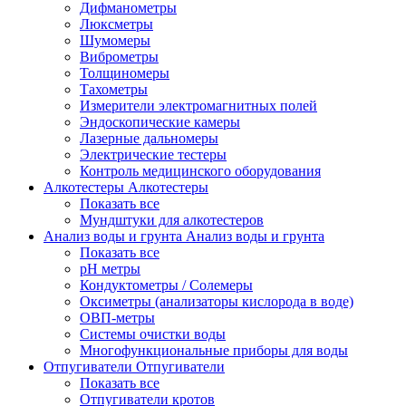
Дифманометры
Люксметры
Шумомеры
Виброметры
Толщиномеры
Тахометры
Измерители электромагнитных полей
Эндоскопические камеры
Лазерные дальномеры
Электрические тестеры
Контроль медицинского оборудования
Алкотестеры
Алкотестеры
Показать все
Мундштуки для алкотестеров
Анализ воды и грунта
Анализ воды и грунта
Показать все
pH метры
Кондуктометры / Солемеры
Оксиметры (анализаторы кислорода в воде)
ОВП-метры
Системы очистки воды
Многофункциональные приборы для воды
Отпугиватели
Отпугиватели
Показать все
Отпугиватели кротов