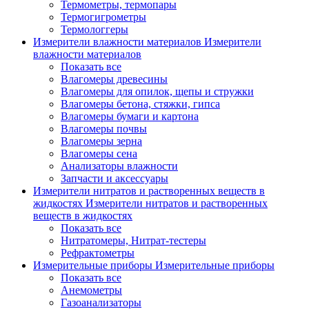
Термометры, термопары
Термогигрометры
Термологгеры
Измерители влажности материалов
Измерители
влажности материалов
Показать все
Влагомеры древесины
Влагомеры для опилок, щепы и стружки
Влагомеры бетона, стяжки, гипса
Влагомеры бумаги и картона
Влагомеры почвы
Влагомеры зерна
Влагомеры сена
Анализаторы влажности
Запчасти и аксессуары
Измерители нитратов и растворенных веществ в
жидкостях
Измерители нитратов и растворенных
веществ в жидкостях
Показать все
Нитратомеры, Нитрат-тестеры
Рефрактометры
Измерительные приборы
Измерительные приборы
Показать все
Анемометры
Газоанализаторы