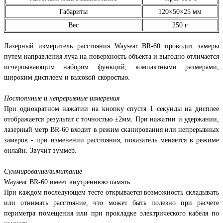
Габариты
120×50×25 мм
Вес
250 г
Лазерный измеритель расстояния Waysear BR-60 проводит замеры
путем направления луча на поверхность объекта и выгодно отличается
исчерпывающим набором функций, компактными размерами,
широким дисплеем и высокой скоростью.
Постоянные и непрерывные измерения
При однократном нажатии на кнопку спустя 1 секунды на дисплее
отображается результат с точностью ±2мм. При нажатии и удержании,
лазерный метр BR-60 входит в режим сканирования или непрерывных
замеров - при изменении расстояния, показатель меняется в режиме
онлайн. Звучит зуммер.
Суммирование/вычитание
Waysear BR-60 имеет внутреннюю память.
При каждом последующем тесте открывается возможность складывать
или отнимать расстояние, что может быть полезно при расчете
периметра помещения или при прокладке электрического кабеля по