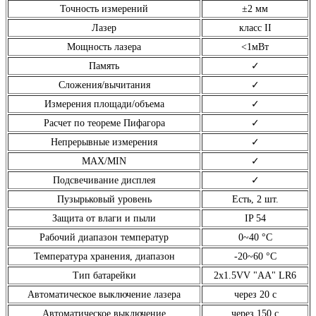
Точность измерений
±2 мм
Лазер
класс ІІ
Мощность лазера
<1мВт
Память
✓
Сложения/вычитания
✓
Измерения площади/объема
✓
Расчет по теореме Пифагора
✓
Непрерывные измерения
✓
MAX/MIN
✓
Подсвечивание дисплея
✓
Пузырьковый уровень
Есть, 2 шт.
Защита от влаги и пыли
IP 54
Рабочий диапазон температур
0~40 °С
Температура хранения, диапазон
-20~60 °С
Тип батарейки
2х1.5VV "AA" LR6
Автоматическое выключение лазера
через 20 с
Автоматическое выключение
через 150 с