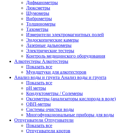
Дифманометры
Люксметры
Шумомеры
Виброметры
Толщиномеры
Тахометры
Измерители электромагнитных полей
Эндоскопические камеры
Лазерные дальномеры
Электрические тестеры
Контроль медицинского оборудования
Алкотестеры
Алкотестеры
Показать все
Мундштуки для алкотестеров
Анализ воды и грунта
Анализ воды и грунта
Показать все
pH метры
Кондуктометры / Солемеры
Оксиметры (анализаторы кислорода в воде)
ОВП-метры
Системы очистки воды
Многофункциональные приборы для воды
Отпугиватели
Отпугиватели
Показать все
Отпугиватели кротов