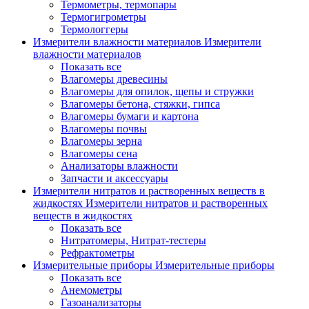
Термометры, термопары
Термогигрометры
Термологгеры
Измерители влажности материалов
Измерители
влажности материалов
Показать все
Влагомеры древесины
Влагомеры для опилок, щепы и стружки
Влагомеры бетона, стяжки, гипса
Влагомеры бумаги и картона
Влагомеры почвы
Влагомеры зерна
Влагомеры сена
Анализаторы влажности
Запчасти и аксессуары
Измерители нитратов и растворенных веществ в
жидкостях
Измерители нитратов и растворенных
веществ в жидкостях
Показать все
Нитратомеры, Нитрат-тестеры
Рефрактометры
Измерительные приборы
Измерительные приборы
Показать все
Анемометры
Газоанализаторы