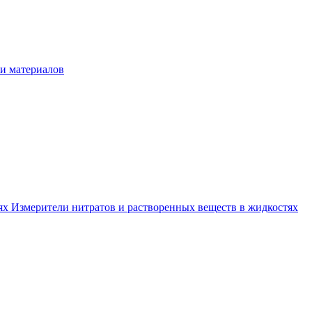
и материалов
тях
Измерители нитратов и растворенных веществ в жидкостях