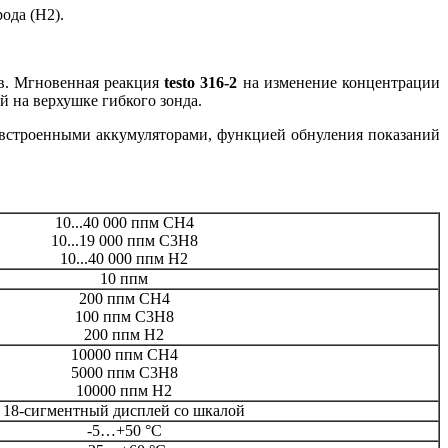
ода (H2).
ов. Мгновенная реакция
testo 316-2
на изменение концентрации
 на верхушке гибкого зонда.
 встроенными аккумуляторами, функцией обнуления показаний
10...40 000 ппм CH4
10...19 000 ппм С3Н8
10...40 000 ппм H2
10 ппм
200 ппм CH4
100 ппм С3Н8
200 ппм H2
10000 ппм CH4
5000 ппм С3Н8
10000 ппм H2
18-сигментный дисплей со шкалой
-5…+50 °C