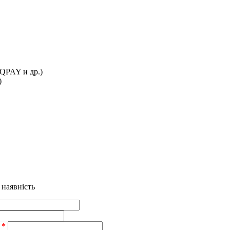
IQPAY и др.)
)
 наявність