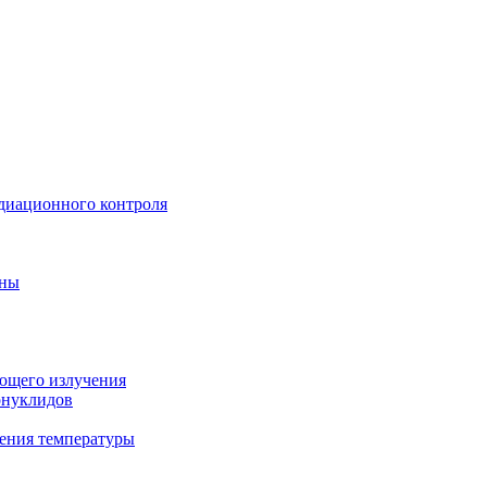
диационного контроля
ины
ующего излучения
онуклидов
ения температуры