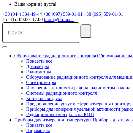
Ваша корзина пуста!
+38 (044) 334-49-44
+38 (097) 559-01-01
+38 (095) 559-01-01
Пн–Пт: 09:00–17:00
brom@brom.ua
Оборудование радиационного контроля
Оборудование ра
Показать все
Дозиметры
Радиометры
Оборудование радиационного контроля для медиц
Спектрометры
Измерение активности радона, радиометры радона
Системы радиационного контроля
Контроль воздуха
Предоставление услуг в сфере измерения ионизир
Приборы для измерения удельной активности ради
Радиационный контроль на КПП
Приборы для измерения температуры
Приборы для измер
Показать все
Пирометры