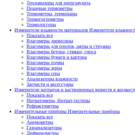
Тепловизоры для энергоаудита
Пищевые термометры
Термометры, термопары
Термогигрометры
Термологгеры
Измерители влажности материалов
Измерители влажност
Показать все
Влагомеры древесины
Влагомеры для опилок, щепы и стружки
Влагомеры бетона, стяжки, гипса
Влагомеры бумаги и картона
Влагомеры почвы
Влагомеры зерна
Влагомеры сена
Анализаторы влажности
Запчасти и аксессуары
Измерители нитратов и растворенных веществ в жидкос
Показать все
Нитратомеры, Нитрат-тестеры
Рефрактометры
Измерительные приборы
Измерительные приборы
Показать все
Анемометры
Газоанализаторы
Дифманометры