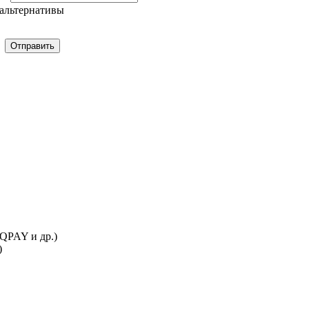
альтернативы
Отправить
IQPAY и др.)
)