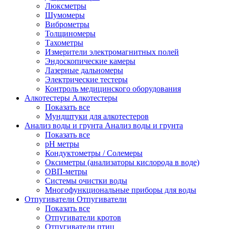
Люксметры
Шумомеры
Виброметры
Толщиномеры
Тахометры
Измерители электромагнитных полей
Эндоскопические камеры
Лазерные дальномеры
Электрические тестеры
Контроль медицинского оборудования
Алкотестеры
Алкотестеры
Показать все
Мундштуки для алкотестеров
Анализ воды и грунта
Анализ воды и грунта
Показать все
pH метры
Кондуктометры / Солемеры
Оксиметры (анализаторы кислорода в воде)
ОВП-метры
Системы очистки воды
Многофункциональные приборы для воды
Отпугиватели
Отпугиватели
Показать все
Отпугиватели кротов
Отпугиватели птиц