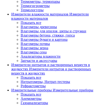
Термометры, термопары
Термогигрометры
Термологгеры
Измерители влажности материалов
Измерители
влажности материалов
Показать все
Влагомеры древесины
Влагомеры для опилок, щепы и стружки
Влагомеры бетона, стяжки, гипса
Влагомеры бумаги и картона
Влагомеры почвы
Влагомеры зерна
Влагомеры сена
Анализаторы влажности
Запчасти и аксессуары
Измерители нитратов и растворенных веществ в
жидкостях
Измерители нитратов и растворенных
веществ в жидкостях
Показать все
Нитратомеры, Нитрат-тестеры
Рефрактометры
Измерительные приборы
Измерительные приборы
Показать все
Анемометры
Газоанализаторы