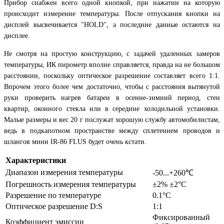
Прибор снабжен всего одной кнопкой, при нажатии на которую
происходит измерение температуры. После отпускания кнопки на
дисплей высвечивается "HOLD", а последние данные остаются на
дисплее.
Не смотря на простую конструкцию, с задачей удаленных замеров
температуры, ИК пирометр вполне справляется, правда на не большом
расстоянии, поскольку оптическое разрешение составляет всего 1:1.
Впрочем этого более чем достаточно, чтобы с расстояния вытянутой
руки проверить нагрев батареи в осенне-зимний период, стен
квартир, оконного стекла или в середине холодильной установки.
Малые размеры и вес 20 г послужат хорошую службу автомобилистам,
ведь в подкапотном пространстве между сплетением проводов и
шлангов мини IR-86 FLUS будет очень кстати.
Характеристики
Диапазон измерения температуры
-50...+260℃
Погрешность измерения температуры
±2% ±2°C
Разрешение по температуре
0.1°C
Оптическое разрешение D:S
1:1
Фиксированный
Коэффициент эмиссии