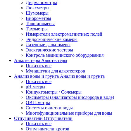
Дифманометры
Люксметры
Шумомеры
Виброметры
Толщиномеры
Тахометры
Измерители электромагнитных полей
Эндоскопические камеры
Лазерные дальномеры
Электрические тестеры
Контроль медицинского оборудования
Алкотестеры
Алкотестеры
Показать все
Мундштуки для алкотестеров
Анализ воды и грунта
Анализ воды и грунта
Показать все
pH метры
Кондуктометры / Солемеры
Оксиметры (анализаторы кислорода в воде)
ОВП-метры
Системы очистки воды
Многофункциональные приборы для воды
Отпугиватели
Отпугиватели
Показать все
Отпугиватели кротов