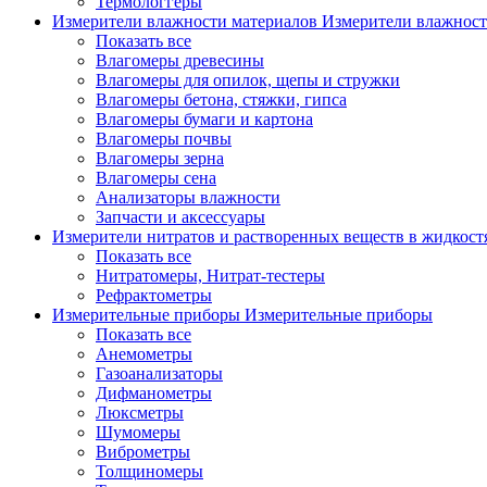
Термологгеры
Измерители влажности материалов
Измерители влажност
Показать все
Влагомеры древесины
Влагомеры для опилок, щепы и стружки
Влагомеры бетона, стяжки, гипса
Влагомеры бумаги и картона
Влагомеры почвы
Влагомеры зерна
Влагомеры сена
Анализаторы влажности
Запчасти и аксессуары
Измерители нитратов и растворенных веществ в жидкос
Показать все
Нитратомеры, Нитрат-тестеры
Рефрактометры
Измерительные приборы
Измерительные приборы
Показать все
Анемометры
Газоанализаторы
Дифманометры
Люксметры
Шумомеры
Виброметры
Толщиномеры