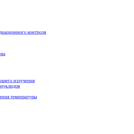
диационного контроля
ины
ующего излучения
онуклидов
ения температуры