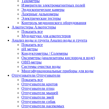
Тахометры
Измерители электромагнитных полей
Эндоскопические камеры
Лазерные дальномеры
Электрические тестеры
Контроль медицинского оборудования
Алкотестеры
Алкотестеры
Показать все
Мундштуки для алкотестеров
Анализ воды и грунта
Анализ воды и грунта
Показать все
pH метры
Кондуктометры / Солемеры
Оксиметры (анализаторы кислорода в воде)
ОВП-метры
Системы очистки воды
Многофункциональные приборы для воды
Отпугиватели
Отпугиватели
Показать все
Отпугиватели кротов
Отпугиватели птиц
Отпугиватели мышей
Отпугиватели змей
Отпугиватели собак
Отпугиватели насекомых