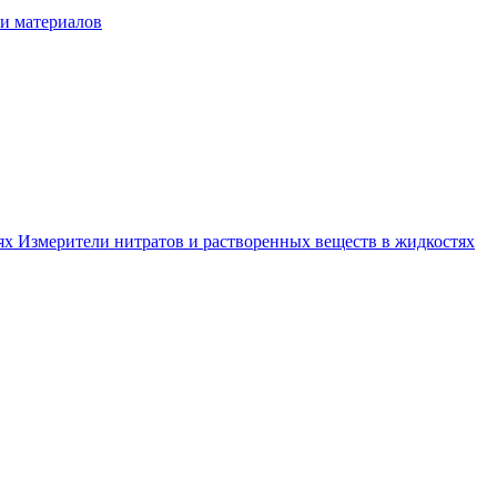
и материалов
тях
Измерители нитратов и растворенных веществ в жидкостях