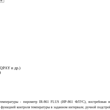
ть
IQPAY и др.)
)
температуры - пирометр IR-861 FLUS (ИР-861 ФЛУС), востребован в
 функцией контроля температуры в заданном интервале, ручной подстро