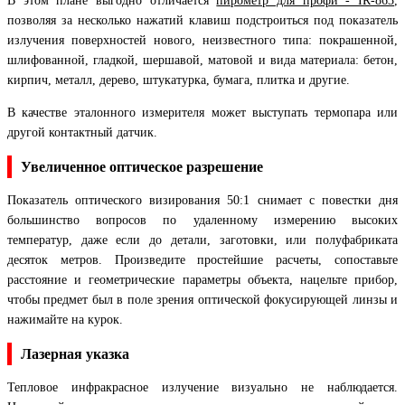
В этом плане выгодно отличается
пирометр для профи - IR-863
,
позволяя за несколько нажатий клавиш подстроиться под показатель
излучения поверхностей нового, неизвестного типа: покрашенной,
шлифованной, гладкой, шершавой, матовой и вида материала: бетон,
кирпич, металл, дерево, штукатурка, бумага, плитка и другие.
В качестве эталонного измерителя может выступать термопара или
другой контактный датчик.
Увеличенное оптическое разрешение
Показатель оптического визирования 50:1 снимает с повестки дня
большинство вопросов по удаленному измерению высоких
температур, даже если до детали, заготовки, или полуфабриката
десяток метров. Произведите простейшие расчеты, сопоставьте
расстояние и геометрические параметры объекта, нацельте прибор,
чтобы предмет был в поле зрения оптической фокусирующей линзы и
нажимайте на курок.
Лазерная указка
Тепловое инфракрасное излучение визуально не наблюдается.