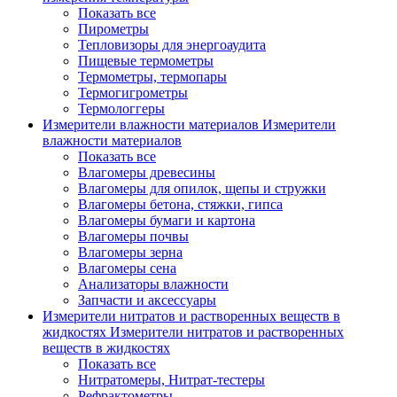
Показать все
Пирометры
Тепловизоры для энергоаудита
Пищевые термометры
Термометры, термопары
Термогигрометры
Термологгеры
Измерители влажности материалов
Измерители
влажности материалов
Показать все
Влагомеры древесины
Влагомеры для опилок, щепы и стружки
Влагомеры бетона, стяжки, гипса
Влагомеры бумаги и картона
Влагомеры почвы
Влагомеры зерна
Влагомеры сена
Анализаторы влажности
Запчасти и аксессуары
Измерители нитратов и растворенных веществ в
жидкостях
Измерители нитратов и растворенных
веществ в жидкостях
Показать все
Нитратомеры, Нитрат-тестеры
Рефрактометры