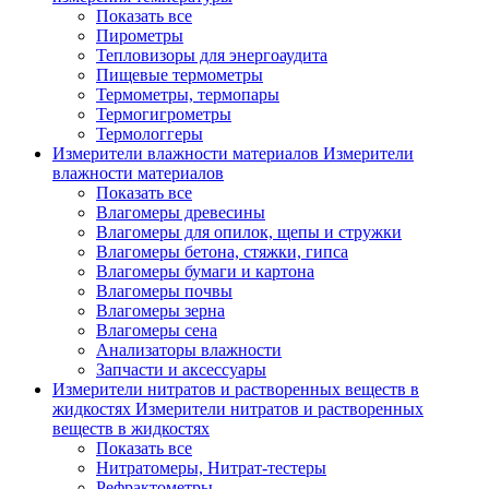
Показать все
Пирометры
Тепловизоры для энергоаудита
Пищевые термометры
Термометры, термопары
Термогигрометры
Термологгеры
Измерители влажности материалов
Измерители
влажности материалов
Показать все
Влагомеры древесины
Влагомеры для опилок, щепы и стружки
Влагомеры бетона, стяжки, гипса
Влагомеры бумаги и картона
Влагомеры почвы
Влагомеры зерна
Влагомеры сена
Анализаторы влажности
Запчасти и аксессуары
Измерители нитратов и растворенных веществ в
жидкостях
Измерители нитратов и растворенных
веществ в жидкостях
Показать все
Нитратомеры, Нитрат-тестеры
Рефрактометры