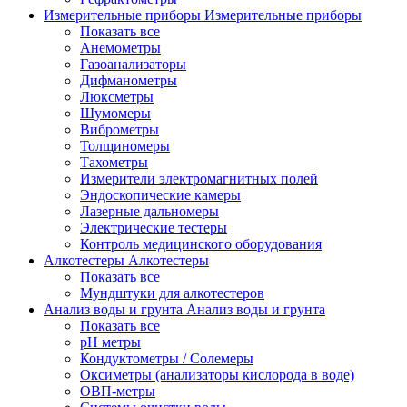
Измерительные приборы
Измерительные приборы
Показать все
Анемометры
Газоанализаторы
Дифманометры
Люксметры
Шумомеры
Виброметры
Толщиномеры
Тахометры
Измерители электромагнитных полей
Эндоскопические камеры
Лазерные дальномеры
Электрические тестеры
Контроль медицинского оборудования
Алкотестеры
Алкотестеры
Показать все
Мундштуки для алкотестеров
Анализ воды и грунта
Анализ воды и грунта
Показать все
pH метры
Кондуктометры / Солемеры
Оксиметры (анализаторы кислорода в воде)
ОВП-метры