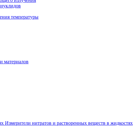
ующего излучения
онуклидов
ения температуры
и материалов
тях
Измерители нитратов и растворенных веществ в жидкостях