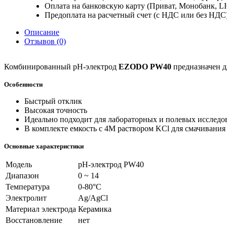
Оплата на банковскую карту (Приват, Монобанк, L
Предоплата на расчетный счет (с НДС или без НДС
Описание
Отзывов (0)
Комбинированный рН-электрод
EZODO PW40
предназначен
д
Особенности
Быстрый отклик
Высокая точность
Идеально подходит для лабораторных и полевых исследо
В комплекте емкость с 4М раствором KCl для смачивания 
Основные характеристики
Модель
рН-электрод
PW40
Диапазон
0
~
14
Температура
0-80°С
Электролит
Ag
/
AgCl
Материал электрода
Керамика
Восстановление
нет