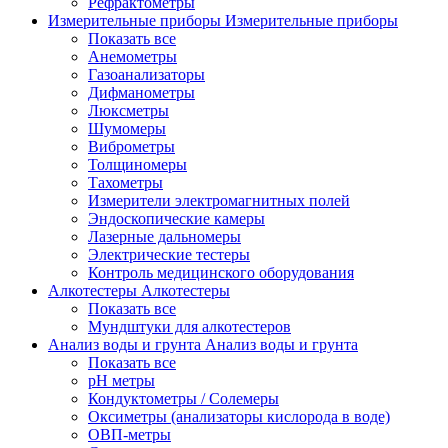
Рефрактометры
Измерительные приборы
Измерительные приборы
Показать все
Анемометры
Газоанализаторы
Дифманометры
Люксметры
Шумомеры
Виброметры
Толщиномеры
Тахометры
Измерители электромагнитных полей
Эндоскопические камеры
Лазерные дальномеры
Электрические тестеры
Контроль медицинского оборудования
Алкотестеры
Алкотестеры
Показать все
Мундштуки для алкотестеров
Анализ воды и грунта
Анализ воды и грунта
Показать все
pH метры
Кондуктометры / Солемеры
Оксиметры (анализаторы кислорода в воде)
ОВП-метры