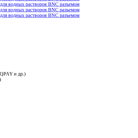
IQPAY и др.)
)