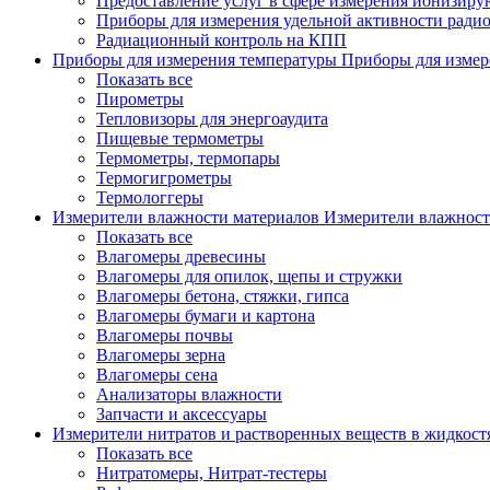
Предоставление услуг в сфере измерения ионизир
Приборы для измерения удельной активности ради
Радиационный контроль на КПП
Приборы для измерения температуры
Приборы для измер
Показать все
Пирометры
Тепловизоры для энергоаудита
Пищевые термометры
Термометры, термопары
Термогигрометры
Термологгеры
Измерители влажности материалов
Измерители влажност
Показать все
Влагомеры древесины
Влагомеры для опилок, щепы и стружки
Влагомеры бетона, стяжки, гипса
Влагомеры бумаги и картона
Влагомеры почвы
Влагомеры зерна
Влагомеры сена
Анализаторы влажности
Запчасти и аксессуары
Измерители нитратов и растворенных веществ в жидкос
Показать все
Нитратомеры, Нитрат-тестеры