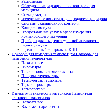
Радиометры
Оборудование радиационного контроля для
медицины
Спектрометры
Измерение активности радона, радиометры радона
Системы радиационного контроля
Контроль воздуха
Предоставление услуг в сфере измерения
ионизирующего излучения
Приборы для измерения удельной активности
радионуклидов
Радиационный контроль на КПП
Приборы для измерения температуры
Приборы для
измерения температуры
Показать все
Пирометры
Тепловизоры для энергоаудита
Пищевые термометры
Термометры, термопары
Термогигрометры
Термологгеры
Измерители влажности материалов
Измерители
влажности материалов
Показать все
Влагомеры древесины