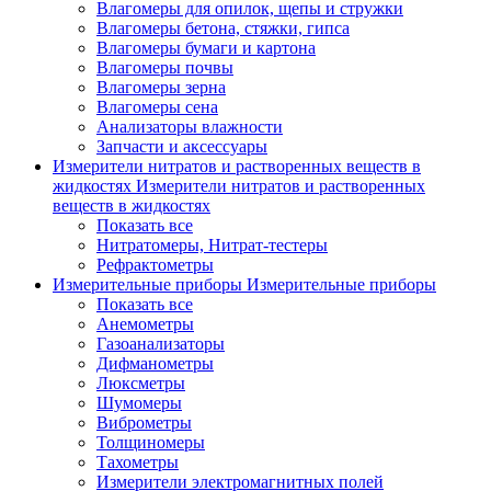
Влагомеры для опилок, щепы и стружки
Влагомеры бетона, стяжки, гипса
Влагомеры бумаги и картона
Влагомеры почвы
Влагомеры зерна
Влагомеры сена
Анализаторы влажности
Запчасти и аксессуары
Измерители нитратов и растворенных веществ в
жидкостях
Измерители нитратов и растворенных
веществ в жидкостях
Показать все
Нитратомеры, Нитрат-тестеры
Рефрактометры
Измерительные приборы
Измерительные приборы
Показать все
Анемометры
Газоанализаторы
Дифманометры
Люксметры
Шумомеры
Виброметры
Толщиномеры
Тахометры
Измерители электромагнитных полей