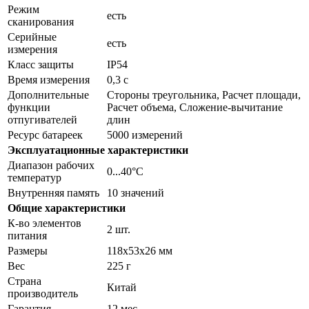
Режим
есть
сканирования
Серийные
есть
измерения
Класс защиты
IP54
Время измерения
0,3 с
Дополнительные
Стороны треугольника, Расчет площади,
функции
Расчет объема, Сложение-вычитание
отпугивателей
длин
Ресурс батареек
5000 измерений
Эксплуатационные характеристики
Диапазон рабочих
0...40°C
температур
Внутренняя память
10 значений
Общие характеристики
К-во элементов
2 шт.
питания
Размеры
118x53x26 мм
Вес
225 г
Страна
Китай
производитель
Гарантия
12 мес.