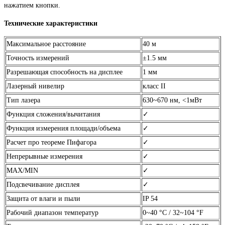
нажатием кнопки.
Технические характеристики
Максимальное расстояние
40 м
Точность измерений
±1.5 мм
Разрешающая способность на дисплее
1 мм
Лазерный нивелир
класс ІІ
Тип лазера
630~670 нм, <1мВт
Функция сложения/вычитания
✓
Функция измерения площади/объема
✓
Расчет про теореме Пифагора
✓
Непрерывные измерения
✓
MAX/MIN
✓
Подсвечивание дисплея
✓
Защита от влаги и пыли
IP 54
Рабочий диапазон температур
0~40 °С / 32~104 °F