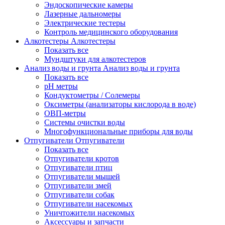
Эндоскопические камеры
Лазерные дальномеры
Электрические тестеры
Контроль медицинского оборудования
Алкотестеры
Алкотестеры
Показать все
Мундштуки для алкотестеров
Анализ воды и грунта
Анализ воды и грунта
Показать все
pH метры
Кондуктометры / Солемеры
Оксиметры (анализаторы кислорода в воде)
ОВП-метры
Системы очистки воды
Многофункциональные приборы для воды
Отпугиватели
Отпугиватели
Показать все
Отпугиватели кротов
Отпугиватели птиц
Отпугиватели мышей
Отпугиватели змей
Отпугиватели собак
Отпугиватели насекомых
Уничтожители насекомых
Аксессуары и запчасти