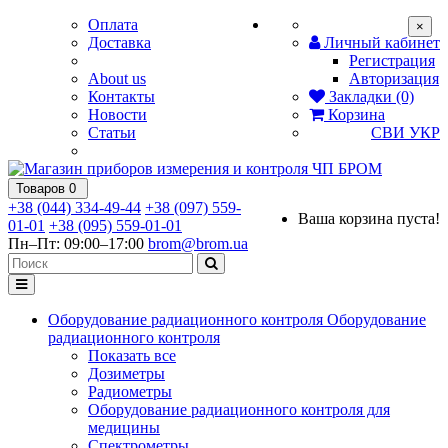
Оплата
×
Доставка
Личный кабинет
Регистрация
About us
Авторизация
Контакты
Закладки (0)
Новости
Корзина
Статьи
СВИ
УКР
Товаров 0
+38 (044) 334-49-44
+38 (097) 559-
Ваша корзина пуста!
01-01
+38 (095) 559-01-01
Пн–Пт: 09:00–17:00
brom@brom.ua
Оборудование радиационного контроля
Оборудование
радиационного контроля
Показать все
Дозиметры
Радиометры
Оборудование радиационного контроля для
медицины
Спектрометры