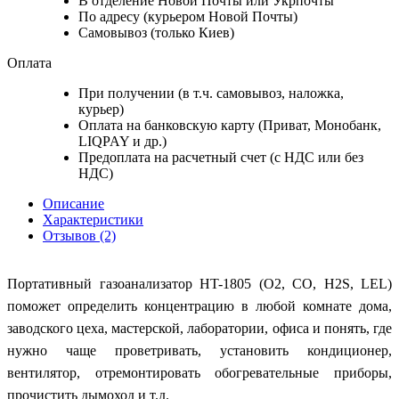
В отделение Новой Почты или Укрпочты
По адресу (курьером Новой Почты)
Самовывоз (только Киев)
Оплата
При получении (в т.ч. самовывоз, наложка,
курьер)
Оплата на банковскую карту (Приват, Монобанк,
LIQPAY и др.)
Предоплата на расчетный счет (с НДС или без
НДС)
Описание
Характеристики
Отзывов (2)
Портативный газоанализатор HT-1805 (O2, СО, H2S, LEL)
поможет определить концентрацию в любой комнате дома,
заводского цеха, мастерской, лаборатории, офиса и понять, где
нужно чаще проветривать, установить кондиционер,
вентилятор, отремонтировать обогревательные приборы,
прочистить дымоход и т.д.