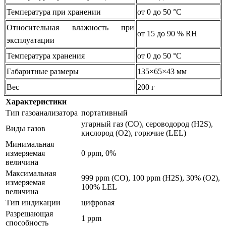
Температура при хранении
от 0 до 50 °С
Относительная влажность при
от 15 до 90 % RH
эксплуатации
Температура хранения
от 0 до 50 °С
Габаритные размеры
135×65×43 мм
Вес
200 г
Характеристики
Тип газоанализатора
портативный
угарный газ (CO), сероводород (H2S),
Виды газов
кислород (O2), горючие (LEL)
Минимальная
измеряемая
0 ppm, 0%
величина
Максимальная
999 ppm (CO), 100 ppm (H2S), 30% (O2),
измеряемая
100% LEL
величина
Тип индикации
цифровая
Разрешающая
1 ppm
способность