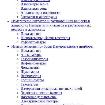
Влагомеры зерна
Влагомеры сена
Анализаторы влажности
Запчасти и аксессуары
Измерители нитратов и растворенных веществ в
жидкостях
Измерители нитратов и растворенных
веществ в жидкостях
Показать все
Нитратомеры, Нитрат-тестеры
Рефрактометры
Измерительные приборы
Измерительные приборы
Показать все
Анемометры
Газоанализаторы
Дифманометры
Люксметры
Шумомеры
Виброметры
Толщиномеры
Тахометры
Измерители электромагнитных полей
Эндоскопические камеры
Лазерные дальномеры
Электрические тестеры