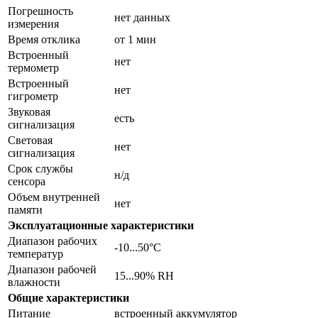
Погрешность
нет данных
измерения
Время отклика
от 1 мин
Встроенный
нет
термометр
Встроенный
нет
гигрометр
Звуковая
есть
сигнализация
Световая
нет
сигнализация
Срок службы
н/д
сенсора
Объем внутренней
нет
памяти
Эксплуатационные характеристики
Диапазон рабочих
-10...50°С
температур
Диапазон рабочей
15...90% RH
влажности
Общие характеристики
Питание
встроенный аккумулятор