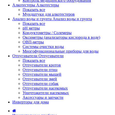
Контроль медицинского оборудования
Алкотестеры
Алкотестеры
Показать все
Мундштуки для алкотестеров
Анализ воды и грунта
Анализ воды и грунта
Показать все
pH метры
Кондуктометры / Солемеры
Оксиметры (анализаторы кислорода в воде)
ОВП-метры
Системы очистки воды
Многофункциональные приборы для воды
Отпугиватели
Отпугиватели
Показать все
Отпугиватели кротов
Отпугиватели птиц
Отпугиватели мышей
Отпугиватели змей
Отпугиватели собак
Отпугиватели насекомых
Уничтожители насекомых
Аксессуары и запчасти
Инверторы для дома