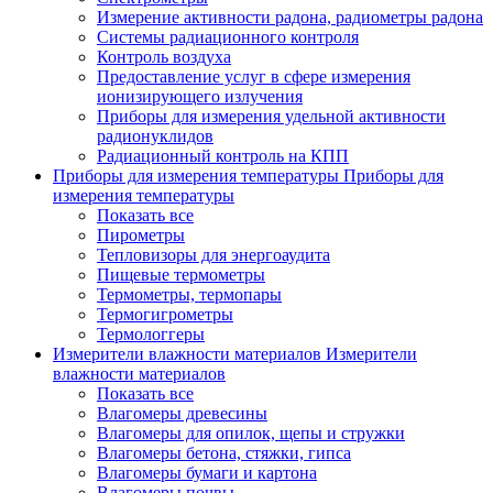
Измерение активности радона, радиометры радона
Системы радиационного контроля
Контроль воздуха
Предоставление услуг в сфере измерения
ионизирующего излучения
Приборы для измерения удельной активности
радионуклидов
Радиационный контроль на КПП
Приборы для измерения температуры
Приборы для
измерения температуры
Показать все
Пирометры
Тепловизоры для энергоаудита
Пищевые термометры
Термометры, термопары
Термогигрометры
Термологгеры
Измерители влажности материалов
Измерители
влажности материалов
Показать все
Влагомеры древесины
Влагомеры для опилок, щепы и стружки
Влагомеры бетона, стяжки, гипса
Влагомеры бумаги и картона
Влагомеры почвы