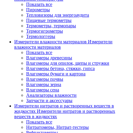
Показать все
Пирометры
Тепловизоры для энергоаудита
Пищевые термометры
Термометры, термопары
Термогигрометры
Термологгеры
Измерители влажности материалов
Измерители
влажности материалов
Показать все
Влагомеры древесины
Влагомеры для опилок, щепы и стружки
Влагомеры бетона, стяжки, гипса
Влагомеры бумаги и картона
Влагомеры почвы
Влагомеры зерна
Влагомеры сена
Анализаторы влажности
Запчасти и аксессуары
Измерители нитратов и растворенных веществ в
жидкостях
Измерители нитратов и растворенных
веществ в жидкостях
Показать все
Нитратомеры, Нитрат-тестеры
Рефрактометры