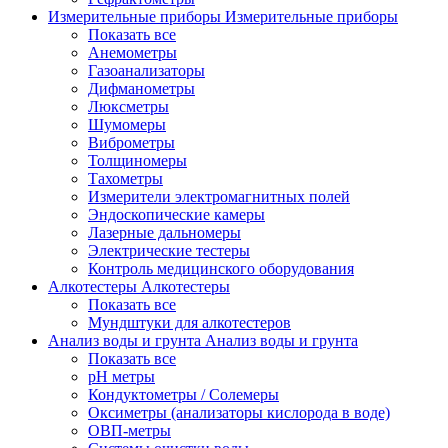
Измерительные приборы
Измерительные приборы
Показать все
Анемометры
Газоанализаторы
Дифманометры
Люксметры
Шумомеры
Виброметры
Толщиномеры
Тахометры
Измерители электромагнитных полей
Эндоскопические камеры
Лазерные дальномеры
Электрические тестеры
Контроль медицинского оборудования
Алкотестеры
Алкотестеры
Показать все
Мундштуки для алкотестеров
Анализ воды и грунта
Анализ воды и грунта
Показать все
pH метры
Кондуктометры / Солемеры
Оксиметры (анализаторы кислорода в воде)
ОВП-метры