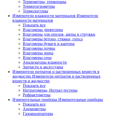
Термометры, термопары
Термогигрометры
Термологгеры
Измерители влажности материалов
Измерители
влажности материалов
Показать все
Влагомеры древесины
Влагомеры для опилок, щепы и стружки
Влагомеры бетона, стяжки, гипса
Влагомеры бумаги и картона
Влагомеры почвы
Влагомеры зерна
Влагомеры сена
Анализаторы влажности
Запчасти и аксессуары
Измерители нитратов и растворенных веществ в
жидкостях
Измерители нитратов и растворенных
веществ в жидкостях
Показать все
Нитратомеры, Нитрат-тестеры
Рефрактометры
Измерительные приборы
Измерительные приборы
Показать все
Анемометры
Газоанализаторы