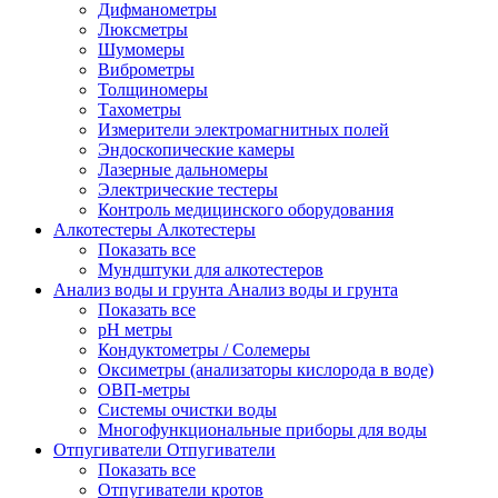
Дифманометры
Люксметры
Шумомеры
Виброметры
Толщиномеры
Тахометры
Измерители электромагнитных полей
Эндоскопические камеры
Лазерные дальномеры
Электрические тестеры
Контроль медицинского оборудования
Алкотестеры
Алкотестеры
Показать все
Мундштуки для алкотестеров
Анализ воды и грунта
Анализ воды и грунта
Показать все
pH метры
Кондуктометры / Солемеры
Оксиметры (анализаторы кислорода в воде)
ОВП-метры
Системы очистки воды
Многофункциональные приборы для воды
Отпугиватели
Отпугиватели
Показать все
Отпугиватели кротов