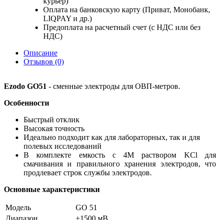
курьер)
Оплата на банковскую карту (Приват, Монобанк,
LIQPAY и др.)
Предоплата на расчетный счет (с НДС или без
НДС)
Описание
Отзывов (0)
Ezodo GO51
- с
менные электроды для ОВП-метров.
Особенности
Быстрый отклик
Высокая точность
Идеально подходит как для лабораторных, так и для
полевых исследований
В комплекте емкость с 4М раствором KCl для
смачивания и правильного хранения электродов, что
продлевает строк службы электродов.
Основные характеристики
Модель
GO 51
Диапазон
±
1500 мВ