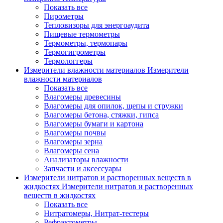
Показать все
Пирометры
Тепловизоры для энергоаудита
Пищевые термометры
Термометры, термопары
Термогигрометры
Термологгеры
Измерители влажности материалов
Измерители
влажности материалов
Показать все
Влагомеры древесины
Влагомеры для опилок, щепы и стружки
Влагомеры бетона, стяжки, гипса
Влагомеры бумаги и картона
Влагомеры почвы
Влагомеры зерна
Влагомеры сена
Анализаторы влажности
Запчасти и аксессуары
Измерители нитратов и растворенных веществ в
жидкостях
Измерители нитратов и растворенных
веществ в жидкостях
Показать все
Нитратомеры, Нитрат-тестеры
Рефрактометры