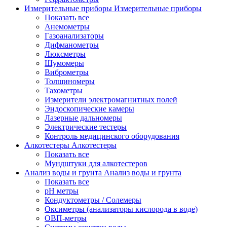
Измерительные приборы
Измерительные приборы
Показать все
Анемометры
Газоанализаторы
Дифманометры
Люксметры
Шумомеры
Виброметры
Толщиномеры
Тахометры
Измерители электромагнитных полей
Эндоскопические камеры
Лазерные дальномеры
Электрические тестеры
Контроль медицинского оборудования
Алкотестеры
Алкотестеры
Показать все
Мундштуки для алкотестеров
Анализ воды и грунта
Анализ воды и грунта
Показать все
pH метры
Кондуктометры / Солемеры
Оксиметры (анализаторы кислорода в воде)
ОВП-метры