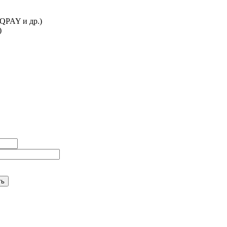
IQPAY и др.)
)
ть