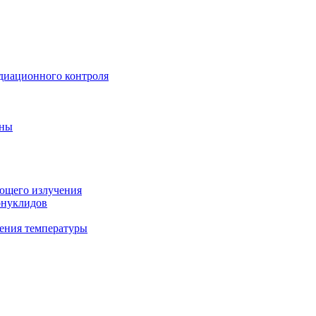
диационного контроля
ины
ующего излучения
онуклидов
ения температуры