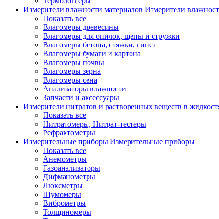
Термологгеры
Измерители влажности материалов
Измерители влажност
Показать все
Влагомеры древесины
Влагомеры для опилок, щепы и стружки
Влагомеры бетона, стяжки, гипса
Влагомеры бумаги и картона
Влагомеры почвы
Влагомеры зерна
Влагомеры сена
Анализаторы влажности
Запчасти и аксессуары
Измерители нитратов и растворенных веществ в жидкос
Показать все
Нитратомеры, Нитрат-тестеры
Рефрактометры
Измерительные приборы
Измерительные приборы
Показать все
Анемометры
Газоанализаторы
Дифманометры
Люксметры
Шумомеры
Виброметры
Толщиномеры