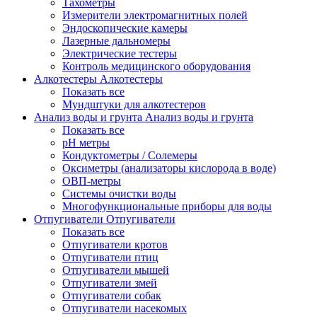
Тахометры
Измерители электромагнитных полей
Эндоскопические камеры
Лазерные дальномеры
Электрические тестеры
Контроль медицинского оборудования
Алкотестеры
Алкотестеры
Показать все
Мундштуки для алкотестеров
Анализ воды и грунта
Анализ воды и грунта
Показать все
pH метры
Кондуктометры / Солемеры
Оксиметры (анализаторы кислорода в воде)
ОВП-метры
Системы очистки воды
Многофункциональные приборы для воды
Отпугиватели
Отпугиватели
Показать все
Отпугиватели кротов
Отпугиватели птиц
Отпугиватели мышей
Отпугиватели змей
Отпугиватели собак
Отпугиватели насекомых