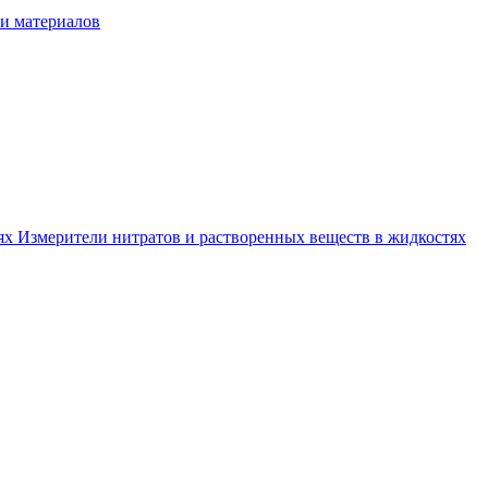
и материалов
тях
Измерители нитратов и растворенных веществ в жидкостях