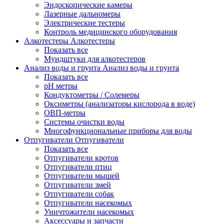
Эндоскопические камеры
Лазерные дальномеры
Электрические тестеры
Контроль медицинского оборудования
Алкотестеры
Алкотестеры
Показать все
Мундштуки для алкотестеров
Анализ воды и грунта
Анализ воды и грунта
Показать все
pH метры
Кондуктометры / Солемеры
Оксиметры (анализаторы кислорода в воде)
ОВП-метры
Системы очистки воды
Многофункциональные приборы для воды
Отпугиватели
Отпугиватели
Показать все
Отпугиватели кротов
Отпугиватели птиц
Отпугиватели мышей
Отпугиватели змей
Отпугиватели собак
Отпугиватели насекомых
Уничтожители насекомых
Аксессуары и запчасти