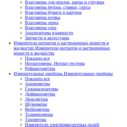
Влагомеры для опилок, щепы и стружки
Влагомеры бетона, стяжки, гипса
Влагомеры бумаги и картона
Влагомеры почвы
Влагомеры зерна
Влагомеры сена
Анализаторы влажности
Запчасти и аксессуары
Измерители нитратов и растворенных веществ в
жидкостях
Измерители нитратов и растворенных
веществ в жидкостях
Показать все
Нитратомеры, Нитрат-тестеры
Рефрактометры
Измерительные приборы
Измерительные приборы
Показать все
Анемометры
Газоанализаторы
Дифманометры
Люксметры
Шумомеры
Виброметры
Толщиномеры
Тахометры
Измерители электромагнитных полей