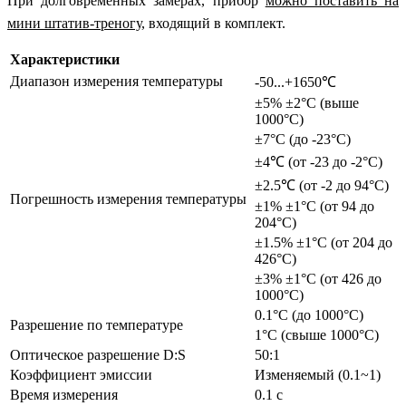
При долговременных замерах, прибор
можно поставить на
мини штатив-треногу
, входящий в комплект.
Характеристики
Диапазон измерения температуры
-50...+1650℃
±5% ±2°C (выше
1000°C)
±7°C (до -23°C)
±4℃ (от -23 до -2°C)
±2.5℃ (от -2 до 94°C)
Погрешность измерения температуры
±1% ±1°C (от 94 до
204°C)
±1.5% ±1°C (от 204 до
426°C)
±3% ±1°C (от 426 до
1000°C)
0.1°C (до 1000°C)
Разрешение по температуре
1°C (свыше 1000°C)
Оптическое разрешение D:S
50:1
Коэффициент эмиссии
Изменяемый (0.1~1)
Время измерения
0.1 с