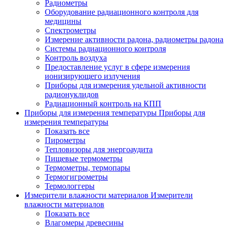
Радиометры
Оборудование радиационного контроля для
медицины
Спектрометры
Измерение активности радона, радиометры радона
Системы радиационного контроля
Контроль воздуха
Предоставление услуг в сфере измерения
ионизирующего излучения
Приборы для измерения удельной активности
радионуклидов
Радиационный контроль на КПП
Приборы для измерения температуры
Приборы для
измерения температуры
Показать все
Пирометры
Тепловизоры для энергоаудита
Пищевые термометры
Термометры, термопары
Термогигрометры
Термологгеры
Измерители влажности материалов
Измерители
влажности материалов
Показать все
Влагомеры древесины