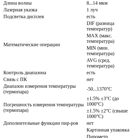
Длина волны
8...14 мкм
Лазерная указка
1 луч
Подсветка дисплея
есть
DIF (разница
температур)
MAX (макс.
температура)
Математические операции
MIN (мин.
температура)
AVG (сред.
температура)
Контроль диапазона
есть
Связь с ПК
нет
Диапазон измерения температуры
-50...1370°C
(термопара)
±1.5% ±3°C (до
1000°C)
Погрешность измерения температуры
(термопара)
±1.5% ±2°C (свыше
1000°C)
Дополнительные функции пир-ров
нет
Картонная упаковка
Пирометр