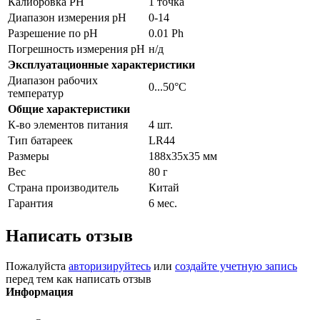
Калибровка PH
1 точка
Диапазон измерения pH
0-14
Разрешение по pH
0.01 Ph
Погрешность измерения pH
н/д
Эксплуатационные характеристики
Диапазон рабочих
0...50°С
температур
Общие характеристики
К-во элементов питания
4 шт.
Тип батареек
LR44
Размеры
188x35x35 мм
Вес
80 г
Страна производитель
Китай
Гарантия
6 мес.
Написать отзыв
Пожалуйста
авторизируйтесь
или
создайте учетную запись
перед тем как написать отзыв
Информация