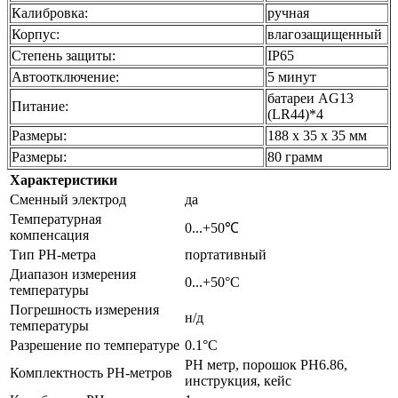
Калибровка:
ручная
Корпус:
влагозащищенный
Степень защиты:
IP65
Автоотключение:
5 минут
батареи AG13
Питание:
(LR44)*4
Размеры:
188 х 35 х 35 мм
Размеры:
80 грамм
Характеристики
Сменный электрод
да
Температурная
0...+50℃
компенсация
Тип PH-метра
портативный
Диапазон измерения
0...+50°С
температуры
Погрешность измерения
н/д
температуры
Разрешение по температуре
0.1°C
PH метр, порошок PH6.86,
Комплектность PH-метров
инструкция, кейс