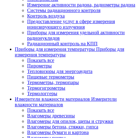
Измерение активности радона, радиометры радона
Системы радиационного контроля
Контроль воздуха
Предоставление услуг в сфере измерения
ионизирующего излучения
Приборы для измерения удельной активности
радионуклидов
Радиационный контроль на КПП
Приборы для измерения температуры
Приборы для
измерения температуры
Показать все
Пирометры
Тепловизоры для энергоаудита
Пищевые термометры
Термометры, термопары
Термогигрометры
Термологгеры
Измерители влажности материалов
Измерители
влажности материалов
Показать все
Влагомеры древесины
Влагомеры для опилок, щепы и стружки
Влагомеры бетона, стяжки, гипса
Влагомеры бумаги и картона
Влагомеры почвы