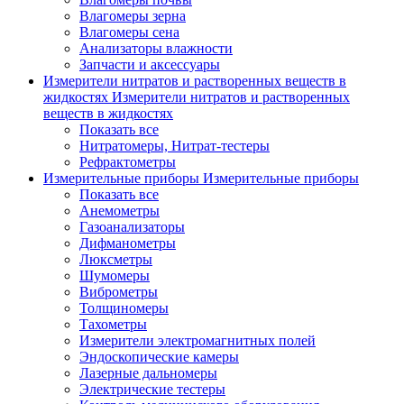
Влагомеры зерна
Влагомеры сена
Анализаторы влажности
Запчасти и аксессуары
Измерители нитратов и растворенных веществ в
жидкостях
Измерители нитратов и растворенных
веществ в жидкостях
Показать все
Нитратомеры, Нитрат-тестеры
Рефрактометры
Измерительные приборы
Измерительные приборы
Показать все
Анемометры
Газоанализаторы
Дифманометры
Люксметры
Шумомеры
Виброметры
Толщиномеры
Тахометры
Измерители электромагнитных полей
Эндоскопические камеры
Лазерные дальномеры
Электрические тестеры