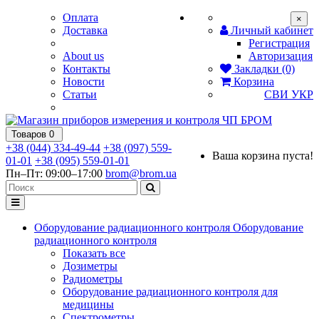
Оплата
×
Доставка
Личный кабинет
Регистрация
About us
Авторизация
Контакты
Закладки (0)
Новости
Корзина
Статьи
СВИ
УКР
Товаров 0
+38 (044) 334-49-44
+38 (097) 559-
Ваша корзина пуста!
01-01
+38 (095) 559-01-01
Пн–Пт: 09:00–17:00
brom@brom.ua
Оборудование радиационного контроля
Оборудование
радиационного контроля
Показать все
Дозиметры
Радиометры
Оборудование радиационного контроля для
медицины
Спектрометры