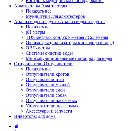
Контроль медицинского оборудования
Алкотестеры
Алкотестеры
Показать все
Мундштуки для алкотестеров
Анализ воды и грунта
Анализ воды и грунта
Показать все
pH метры
TDS-метры / Кондуктометры / Солемеры
Оксиметры (анализаторы кислорода в воде)
ОВП-метры
Системы очистки воды
Многофункциональные приборы для воды
Отпугиватели
Отпугиватели
Показать все
Отпугиватели кротов
Отпугиватели птиц
Отпугиватели мышей
Отпугиватели змей
Отпугиватели собак
Отпугиватели насекомых
Уничтожители насекомых
Аксессуары и запчасти
Инверторы для дома