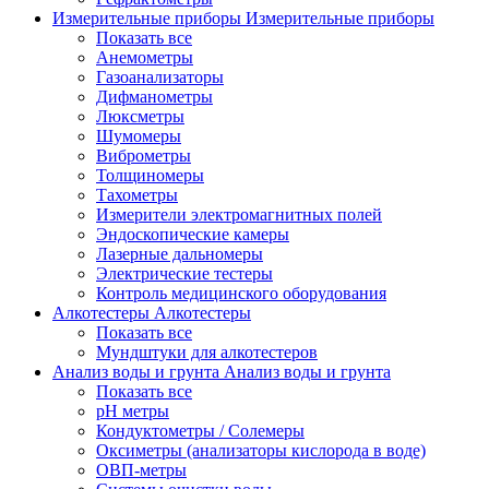
Измерительные приборы
Измерительные приборы
Показать все
Анемометры
Газоанализаторы
Дифманометры
Люксметры
Шумомеры
Виброметры
Толщиномеры
Тахометры
Измерители электромагнитных полей
Эндоскопические камеры
Лазерные дальномеры
Электрические тестеры
Контроль медицинского оборудования
Алкотестеры
Алкотестеры
Показать все
Мундштуки для алкотестеров
Анализ воды и грунта
Анализ воды и грунта
Показать все
pH метры
Кондуктометры / Солемеры
Оксиметры (анализаторы кислорода в воде)
ОВП-метры