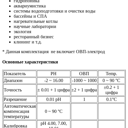
гидропоника
аквариумистика
системы водоподготовки и очистки воды
бассейны и СПА
нагревательные котлы
научные лаборатории
экология
ресторанный бизнес
клининг и т.д.
* Данная комплектация не включает ОВП-электрод
Основные характеристики
Показатель
PH
ОВП
Temp.
Диапазон
-2 ~ 16.00
-1000 ~ 1000
0 ~ 90 °C
±0.2 + 1
Точность
± 0.01 + 1 цифра
±2 + 1 цифра
цифра
Разрешение
0.01 pH
1
0.1°C
Автоматическая
компенсация
0 ~ 90 °C
температуры
pH 4.00, 7.00,
Калибровка