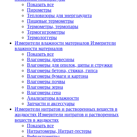
Показать все
Пирометры
Тепловизоры для энергоаудита
Пищевые термометры
Термометры, термопары
Термогигрометры
Термологгеры
Измерители влажности материалов
Измерители
влажности материалов
Показать все
Влагомеры древесины
Влагомеры для опилок, щепы и стружки
Влагомеры бетона, стяжки, гипса
Влагомеры бумаги и картона
Влагомеры почвы
Влагомеры зерна
Влагомеры сена
Анализаторы влажности
Запчасти и аксессуары
Измерители нитратов и растворенных веществ в
жидкостях
Измерители нитратов и растворенных
веществ в жидкостях
Показать все
Нитратомеры, Нитрат-тестеры
Рефрактометры