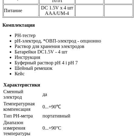
10.01
DC 1.5V x 4 шт
Питание
ААА/UM-4
Комплектация
PH-тестер
pH-электрод, *ОВП-электрод - опционно
Раствор для хранения электродов
Батарейки DC1.5V - 4 шт
Инструкция
Буферный раствор pH 4 і pH 7
Шейный ремешок
Кейс
Характеристики
Сменный
да
электрод
Температурная
0...+90℃
компенсация
Тип PH-метра
портативный
Диапазон
измерения
0...+90°C
температуры