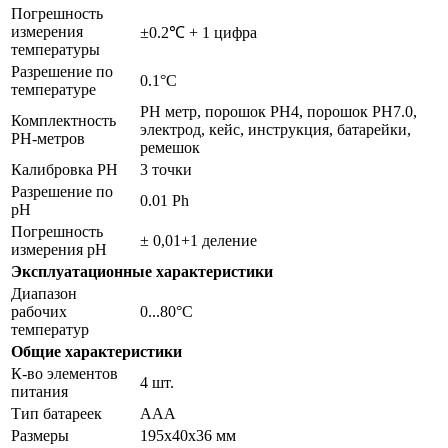
Погрешность
измерения
±0.2℃ + 1 цифра
температуры
Разрешение по
0.1°C
температуре
PH метр, порошок PH4, порошок PH7.0,
Комплектность
электрод, кейс, инструкция, батарейки,
PH-метров
ремешок
Калибровка PH
3 точки
Разрешение по
0.01 Ph
pH
Погрешность
± 0,01+1 деление
измерения pH
Эксплуатационные характеристики
Диапазон
рабочих
0...80°C
температур
Общие характеристики
К-во элементов
4 шт.
питания
Тип батареек
ААА
Размеры
195х40х36 мм