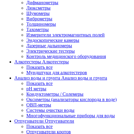
Дифманометры
Люксметры
Шумомеры
Виброметры
Толщиномеры
Тахометры
Измерители электромагнитных полей
Эндоскопические камеры
Лазерные дальномеры
Электрические тестеры
Контроль медицинского оборудования
Алкотестеры
Алкотестеры
Показать все
Мундштуки для алкотестеров
Анализ воды и грунта
Анализ воды и грунта
Показать все
pH метры
Кондуктометры / Солемеры
Оксиметры (анализаторы кислорода в воде)
ОВП-метры
Системы очистки воды
Многофункциональные приборы для воды
Отпугиватели
Отпугиватели
Показать все
Отпугиватели кротов