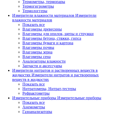
Термометры, термопары
Термогигрометры
Термологгеры
Измерители влажности материалов
Измерители
влажности материалов
Показать все
Влагомеры древесины
Влагомеры для опилок, щепы и стружки
Влагомеры бетона, стяжки, гипса
Влагомеры бумаги и картона
Влагомеры почвы
Влагомеры зерна
Влагомеры сена
Анализаторы влажности
Запчасти и аксессуары
Измерители нитратов и растворенных веществ в
жидкостях
Измерители нитратов и растворенных
веществ в жидкостях
Показать все
Нитратомеры, Нитрат-тестеры
Рефрактометры
Измерительные приборы
Измерительные приборы
Показать все
Анемометры
Газоанализаторы