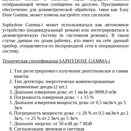
отображающий четкое сообщение на дисплее. Программное
обеспечение для дозиметрической обработки, такое как Easy
Dose Gamma, может помочь настройте этих сигналов.
Saphydose Gamma-i может использоваться как автономное
устройство (индивидуальный режим) или интегрироваться в
дозиметрическую систему (в системном режиме). В таком
случае данные по дозам рабочих, кто имеет на себе данный
прибор, отправляются по беспроводной сети в операционную
систему.
Техническая спецификация SAPHYDOSE GAMMA-i
Тип регистрируемого излучения: рентгеновское и гамма
кванты
Тип детектора: энергетически компенсированные
кремниевые диоды (2 шт.)
Диапазон измерения дозы: от 1 мкЗв до 9999,9 мЗв
Погрешность измерения дозы: < ± 15 %
Диапазон измерения мощности дозы: от 0,5 мкЗв/ч до 5
Зв/ч
Погрешность мощности дозы: <± 20 % от 0,5 мкЗв/ч до 2
Зв/ч, <± 25 % от 2 Зв/ч до 5 Зв/ч
Диапазон энергии: от 50 кэВ до 7 МэВ
Сигнализация: звуковая и световая