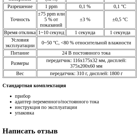
Разрешение
1
ppm
0,1 %
0,1
°C
±
75
ppm
или
Точность
5 % от
±
3 %
±
0,5
°C
показаний
Время отклика
1~10 секунд
1 секунда
1 секунда
Условия
0~50
°C
,
<80 %
относительной влажности
эксплуатации
Питание
24 В постоянного тока
передатчик: 116х175х32 мм, дисплей:
Размеры
375х200х60 мм
Вес
передатчик: 310 г, дисплей: 1800 г
Стандартная комплектация
прибор
адаптер переменного/постоянного тока
инструкция по эксплуатации
упаковка
Написать отзыв