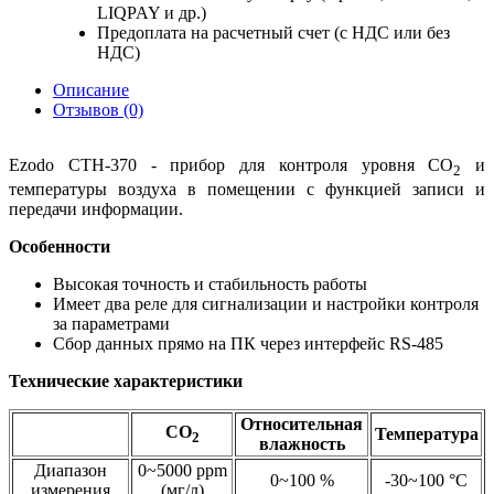
LIQPAY и др.)
Предоплата на расчетный счет (с НДС или без
НДС)
Описание
Отзывов (0)
Ezodo CTH-370 - прибор
для контроля уровня
СО
и
2
температуры
воздуха
в
помещении
с функцией записи
и
передачи информации.
Особенности
Высокая точность и стабильность работы
Имеет два реле для сигнализации и настройки контроля
за параметрами
Сбор данных прямо на ПК через интерфейс RS-485
Технические характеристики
Относительная
СО
Температура
2
влажность
Диапазон
0~5000
ppm
0~100 %
-30~100
°C
измерения
(
мг/л)