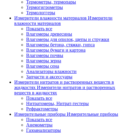
Термометры, термопары
Термогигрометры
Термологгеры
Измерители влажности материалов
Измерители
влажности материалов
Показать все
Влагомеры древесины
Влагомеры для опилок, щепы и стружки
Влагомеры бетона, стяжки, гипса
Влагомеры бумаги и картона
Влагомеры почвы
Влагомеры зерна
Влагомеры сена
Анализаторы влажности
Запчасти и аксессуары
Измерители нитратов и растворенных веществ в
жидкостях
Измерители нитратов и растворенных
веществ в жидкостях
Показать все
Нитратомеры, Нитрат-тестеры
Рефрактометры
Измерительные приборы
Измерительные приборы
Показать все
Анемометры
Газоанализаторы