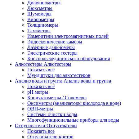
Дифманометры
Люксметры
Шумомеры
Виброметры
Толщиномеры
Тахометры
Измерители электромагнитных полей
Эндоскопические камеры
Лазерные дальномеры
Электрические тестеры
Контроль медицинского оборудования
Алкотестеры
Алкотестеры
Показать все
Мундштуки для алкотестеров
Анализ воды и грунта
Анализ воды и грунта
Показать все
pH метры
Кондуктометры / Солемеры
Оксиметры (анализаторы кислорода в воде)
ОВП-метры
Системы очистки воды
Многофункциональные приборы для воды
Отпугиватели
Отпугиватели
Показать все
Отпугиватели кротов