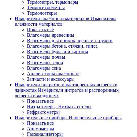
Термометры, термопары
Термогигрометры
Термологгеры
Измерители влажности материалов
Измерители
влажности материалов
Показать все
Влагомеры древесины
Влагомеры для опилок, щепы и стружки
Влагомеры бетона, стяжки, гипса
Влагомеры бумаги и картона
Влагомеры почвы
Влагомеры зерна
Влагомеры сена
Анализаторы влажности
Запчасти и аксессуары
Измерители нитратов и растворенных веществ в
жидкостях
Измерители нитратов и растворенных
веществ в жидкостях
Показать все
Нитратомеры, Нитрат-тестеры
Рефрактометры
Измерительные приборы
Измерительные приборы
Показать все
Анемометры
Газоанализаторы