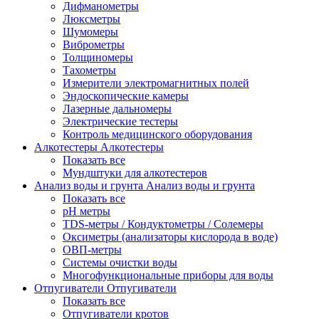
Дифманометры
Люксметры
Шумомеры
Виброметры
Толщиномеры
Тахометры
Измерители электромагнитных полей
Эндоскопические камеры
Лазерные дальномеры
Электрические тестеры
Контроль медицинского оборудования
Алкотестеры
Алкотестеры
Показать все
Мундштуки для алкотестеров
Анализ воды и грунта
Анализ воды и грунта
Показать все
pH метры
TDS-метры / Кондуктометры / Солемеры
Оксиметры (анализаторы кислорода в воде)
ОВП-метры
Системы очистки воды
Многофункциональные приборы для воды
Отпугиватели
Отпугиватели
Показать все
Отпугиватели кротов