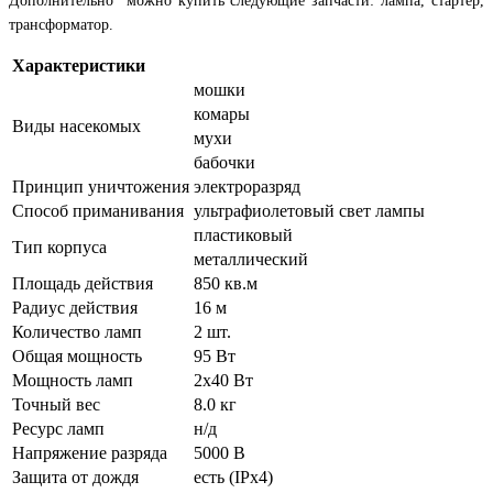
Дополнительно можно купить следующие запчасти: лампа, стартер,
трансформатор.
Характеристики
мошки
комары
Виды насекомых
мухи
бабочки
Принцип уничтожения
электроразряд
Способ приманивания
ультрафиолетовый свет лампы
пластиковый
Тип корпуса
металлический
Площадь действия
850 кв.м
Радиус действия
16 м
Количество ламп
2 шт.
Общая мощность
95 Вт
Мощность ламп
2х40 Вт
Точный вес
8.0 кг
Ресурс ламп
н/д
Напряжение разряда
5000 В
Защита от дождя
есть (IPx4)