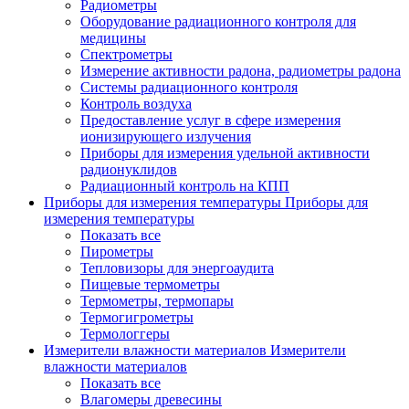
Радиометры
Оборудование радиационного контроля для
медицины
Спектрометры
Измерение активности радона, радиометры радона
Системы радиационного контроля
Контроль воздуха
Предоставление услуг в сфере измерения
ионизирующего излучения
Приборы для измерения удельной активности
радионуклидов
Радиационный контроль на КПП
Приборы для измерения температуры
Приборы для
измерения температуры
Показать все
Пирометры
Тепловизоры для энергоаудита
Пищевые термометры
Термометры, термопары
Термогигрометры
Термологгеры
Измерители влажности материалов
Измерители
влажности материалов
Показать все
Влагомеры древесины