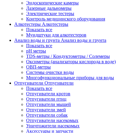
Эндоскопические камеры
Лазерные дальномеры
Электрические тестеры
Контроль медицинского оборудования
Алкотестеры
Алкотестеры
Показать все
Мундштуки для алкотестеров
Анализ воды и грунта
Анализ воды и грунта
Показать все
pH метры
TDS-метры / Кондуктометры / Солемеры
Оксиметры (анализаторы кислорода в воде)
ОВП-метры
Системы очистки воды
Многофункциональные приборы для воды
Отпугиватели
Отпугиватели
Показать все
Отпугиватели кротов
Отпугиватели птиц
Отпугиватели мышей
Отпугиватели змей
Отпугиватели собак
Отпугиватели насекомых
Уничтожители насекомых
Аксессуары и запчасти