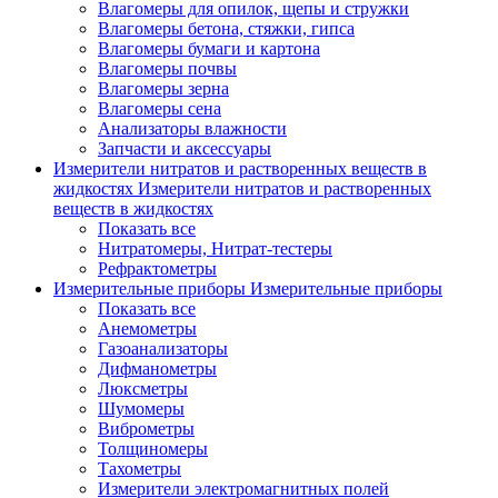
Влагомеры для опилок, щепы и стружки
Влагомеры бетона, стяжки, гипса
Влагомеры бумаги и картона
Влагомеры почвы
Влагомеры зерна
Влагомеры сена
Анализаторы влажности
Запчасти и аксессуары
Измерители нитратов и растворенных веществ в
жидкостях
Измерители нитратов и растворенных
веществ в жидкостях
Показать все
Нитратомеры, Нитрат-тестеры
Рефрактометры
Измерительные приборы
Измерительные приборы
Показать все
Анемометры
Газоанализаторы
Дифманометры
Люксметры
Шумомеры
Виброметры
Толщиномеры
Тахометры
Измерители электромагнитных полей