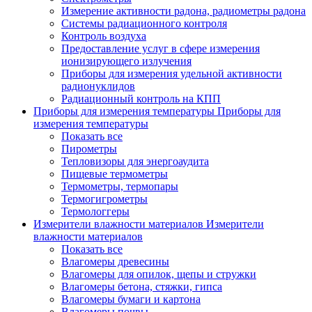
Измерение активности радона, радиометры радона
Системы радиационного контроля
Контроль воздуха
Предоставление услуг в сфере измерения
ионизирующего излучения
Приборы для измерения удельной активности
радионуклидов
Радиационный контроль на КПП
Приборы для измерения температуры
Приборы для
измерения температуры
Показать все
Пирометры
Тепловизоры для энергоаудита
Пищевые термометры
Термометры, термопары
Термогигрометры
Термологгеры
Измерители влажности материалов
Измерители
влажности материалов
Показать все
Влагомеры древесины
Влагомеры для опилок, щепы и стружки
Влагомеры бетона, стяжки, гипса
Влагомеры бумаги и картона
Влагомеры почвы