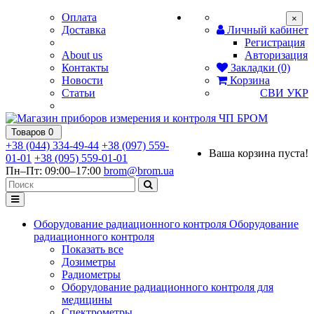
Оплата
×
Доставка
Личный кабинет
Регистрация
About us
Авторизация
Контакты
Закладки (0)
Новости
Корзина
Статьи
СВИ
УКР
Товаров 0
+38 (044) 334-49-44
+38 (097) 559-
Ваша корзина пуста!
01-01
+38 (095) 559-01-01
Пн–Пт: 09:00–17:00
brom@brom.ua
Оборудование радиационного контроля
Оборудование
радиационного контроля
Показать все
Дозиметры
Радиометры
Оборудование радиационного контроля для
медицины
Спектрометры