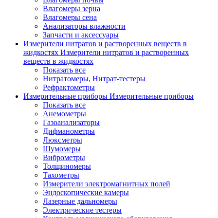
Влагомеры зерна
Влагомеры сена
Анализаторы влажности
Запчасти и аксессуары
Измерители нитратов и растворенных веществ в
жидкостях
Измерители нитратов и растворенных
веществ в жидкостях
Показать все
Нитратомеры, Нитрат-тестеры
Рефрактометры
Измерительные приборы
Измерительные приборы
Показать все
Анемометры
Газоанализаторы
Дифманометры
Люксметры
Шумомеры
Виброметры
Толщиномеры
Тахометры
Измерители электромагнитных полей
Эндоскопические камеры
Лазерные дальномеры
Электрические тестеры