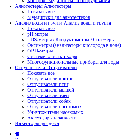
Контроль медицинского оборудования
Алкотестеры
Алкотестеры
Показать все
Мундштуки для алкотестеров
Анализ воды и грунта
Анализ воды и грунта
Показать все
pH метры
TDS-метры / Кондуктометры / Солемеры
Оксиметры (анализаторы кислорода в воде)
ОВП-метры
Системы очистки воды
Многофункциональные приборы для воды
Отпугиватели
Отпугиватели
Показать все
Отпугиватели кротов
Отпугиватели птиц
Отпугиватели мышей
Отпугиватели змей
Отпугиватели собак
Отпугиватели насекомых
Уничтожители насекомых
Аксессуары и запчасти
Инверторы для дома