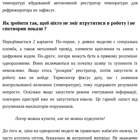
температурі вбудований автономний реєстратор температури для
рефрижиратора не зафіксує.
Як зробити так, щоб ніхто не зміг втрутитися в роботу і не
спотворив покази ?
Передбачається 2 варіанти. По-перше, у деяких моделях є спеціальна
пломба, а також металевий провід, елементи кріплення та замок з
цифровим кодом. По-друге, логери можуть бути в прямому розумінні
одноразовими. Вони включаються на початку шляху та зупинити їх
неможливо. Якщо хтось "розкрив" реєстратор, потім запустити в
роботу вже не вийде. Термологер фіксує дату, час і значення
контрольованої величини (температури), тому підправити результати
непросто. Оскільки якщо запустити режим зчитування інформації,
повторно пристрій вже не запуститься ніколи. Це гарний захист від
розумників-махінаторів-порушників.
Логер можна купити, але не можна підкупити!
До того ж, ціна на одноразові моделі як правильно набагато нижча, їх
часто купують оптом, буквально як витратний матеріал. Не зважаючи