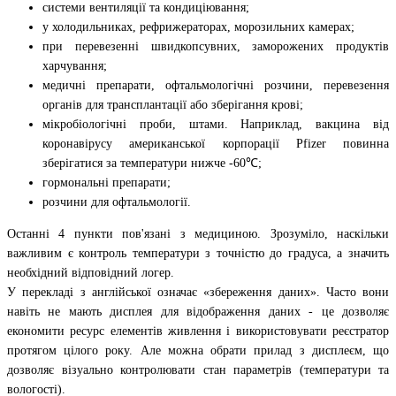
системи вентиляції та кондиціювання;
у холодильниках, рефрижераторах, морозильних камерах;
при перевезенні швидкопсувних, заморожених продуктів
харчування;
медичні препарати, офтальмологічні розчини, перевезення
органів для трансплантації або зберігання крові;
мікробіологічні проби, штами. Наприклад, вакцина від
коронавірусу американської корпорації Pfizer повинна
зберігатися за температури нижче -60℃;
гормональні препарати;
розчини для офтальмології.
Останні 4 пункти пов'язані з медициною. Зрозуміло, наскільки
важливим є контроль температури з точністю до градуса, а значить
необхідний відповідний логер.
У перекладі з англійської означає «збереження даних». Часто вони
навіть не мають дисплея для відображення даних - це дозволяє
економити ресурс елементів живлення і використовувати реєстратор
протягом цілого року. Але можна обрати прилад з дисплеєм, що
дозволяє візуально контролювати стан параметрів (температури та
вологості).