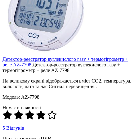
Детектор-реєстратор вуглекислого газу + термогігрометр +
реле AZ-7798
Детектор-реєстратор вуглекислого газу +
термогігрометр + реле AZ-7798
На великому екрані відображається вміст СО2, температура,
вологість, дата та час Сигнал перевищення..
Модель: AZ-7798
Немає в наявності
5 Відгуків
Ціна за запитом з ПДВ