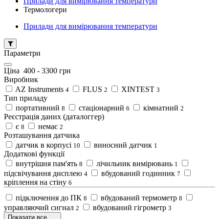
Прилади для вимірювання температури
Термологери
Прилади для вимірювання температури
Параметри
Ціна
400
-
3300
грн
Виробник
AZ Instruments
FLUS
XINTEST
4
2
3
Тип приладу
портативний
стаціонарний
кімнатний
8
6
2
Реєстрація даних (даталоггер)
є
немає
8
2
Розташування датчика
датчик в корпусі
виносний датчик
10
1
Додаткові функції
внутрішня пам'ять
лічильник вимірювань
8
1
підсвічування дисплею
вбудований годинник
4
7
кріплення на стіну
6
підключення до ПК
вбудований термометр
8
8
управляючий сигнал
вбудований гігрометр
2
3
Показати все