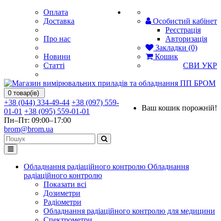
Оплата
Доставка
Особистий кабінет
Реєстрація
Про нас
Авторизація
Закладки (0)
Новини
Кошик
Статті
СВИ
УКР
0 товар(ів)
+38 (044) 334-49-44
+38 (097) 559-
Ваш кошик порожній!
01-01
+38 (095) 559-01-01
Пн–Пт: 09:00–17:00
brom@brom.ua
Обладнання радіаційного контролю
Обладнання
радіаційного контролю
Показати всі
Дозиметри
Радіометри
Обладнання радіаційного контролю для медицини
Спектрометри