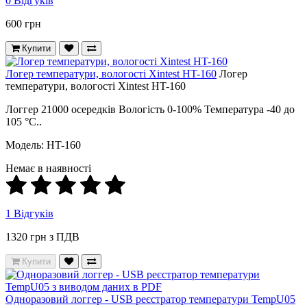
0 Відгуків
600 грн
Купити
Логер температури, вологості Xintest HT-160
Логер
температури, вологості Xintest HT-160
Логгер 21000 осередків Вологість 0-100% Температура -40 до
105 °С..
Модель: HT-160
Немає в наявності
1 Відгуків
1320 грн з ПДВ
Купити
Одноразовий логгер - USB реєстратор температури TempU05