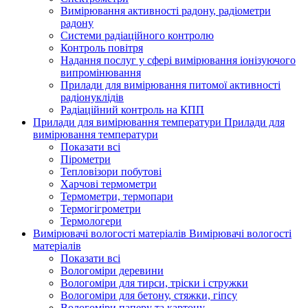
Вимірювання активності радону, радіометри
радону
Системи радіаційного контролю
Контроль повітря
Надання послуг у сфері вимірювання іонізуючого
випромінювання
Прилади для вимірювання питомої активності
радіонуклідів
Радіаційний контроль на КПП
Прилади для вимірювання температури
Прилади для
вимірювання температури
Показати всі
Пірометри
Тепловізори побутові
Харчові термометри
Термометри, термопари
Термогігрометри
Термологери
Вимірювачі вологості матеріалів
Вимірювачі вологості
матеріалів
Показати всі
Вологоміри деревини
Вологоміри для тирси, тріски і стружки
Вологоміри для бетону, стяжки, гіпсу
Вологоміри паперу та картону