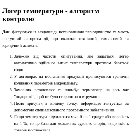
Логер температури - алгоритм
контролю
Дані фіксуються із заздалегідь встановленою періодичністю та мають
наступний алгоритм дії, що включає технічний, тимчасовий та
юридічний аспекти.
Залежно від частоти опитування, яке задається, логер
автоматично здійснює запис температури протягом багатьох
годин.
У договорах на постачання продукції прописуються граничні
коливання параметрів мікроклімату.
Замовник встановлює та пломбує термологер на весь час
“подорожі”, щоб не було стороннього втручання.
Після прибуття в кінцеву точку, інформація зчитується за
допомогою спеціалізованого програмного забезпечення.
Якщо температура відхилиться хоча б на 1 градус або вологість
на 1 %, то це база для можливих судових спорів, якщо якість
товарів постраждала.