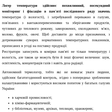
Логер температури здійснює похвилинний, посекундний
моніторинг і фіксацію в пам'яті послідовного ряду значень
температури (і вологості), і затребуваний переважно в галузях,
пов'язаних з вантажоперевезеннями та зберіганням продуктів,
чутливих до теплового режиму, заморожених, охолоджених: м'ясо,
молоко, фрукти, овочі. Щоб доставити до місця призначення, з
дотриманням суворих нормативних температурних показників,
прописаних в угоді на поставку продукції.
Реєстратори записують в комірки пам'яті не тільки температуру і
вологість, але також це можуть бути й інші фізичні величини: шум,
освітленість, концентрація газів і навіть доза радіації.
Автономний термологер, тобто які не вимагає уваги людини,
здійснює багатогодинний контроль, згідно з попередньо зробленими
налаштуваннями і користуються високим попитом у багатьох галузях
України:
в харчовій промисловості;
в хіміко-фармацевтичній;
у бібліотеках, музеях, архівах, теплицях, оранжереях;