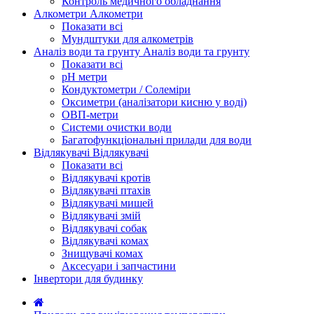
Контроль медичного обладнання
Алкометри
Алкометри
Показати всі
Мундштуки для алкометрів
Аналіз води та грунту
Аналіз води та грунту
Показати всі
рН метри
Кондуктометри / Солеміри
Оксиметри (аналізатори кисню у воді)
ОВП-метри
Системи очистки води
Багатофункціональні прилади для води
Відлякувачі
Відлякувачі
Показати всі
Відлякувачі кротів
Відлякувачі птахів
Відлякувачі мишей
Відлякувачі змій
Відлякувачі собак
Відлякувачі комах
Знищувачі комах
Аксесуари і запчастини
Інвертори для будинку