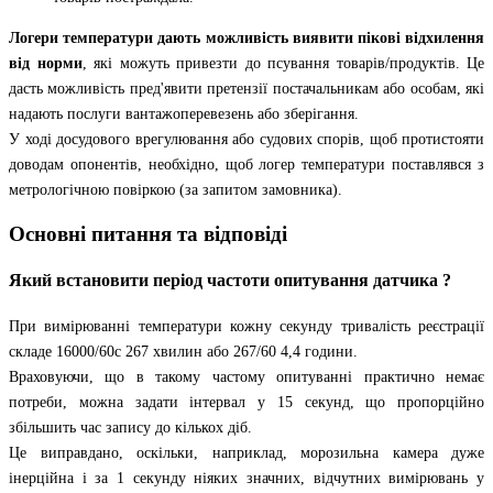
Логери температури дають можливість виявити пікові відхилення
від норми
, які можуть привезти до псування товарів/продуктів. Це
дасть можливість пред'явити претензії постачальникам або особам, які
надають послуги вантажоперевезень або зберігання.
У ході досудового врегулювання або судових спорів, щоб протистояти
доводам опонентів, необхідно, щоб логер температури поставлявся з
метрологічною повіркою (за запитом замовника).
Основні питання та відповіді
Який встановити період частоти опитування датчика ?
При вимірюванні температури кожну секунду тривалість реєстрації
складе 16000/60с 267 хвилин або 267/60 4,4 години.
Враховуючи, що в такому частому опитуванні практично немає
потреби, можна задати інтервал у 15 секунд, що пропорційно
збільшить час запису до кількох діб.
Це виправдано, оскільки, наприклад, морозильна камера дуже
інерційна і за 1 секунду ніяких значних, відчутних вимірювань у