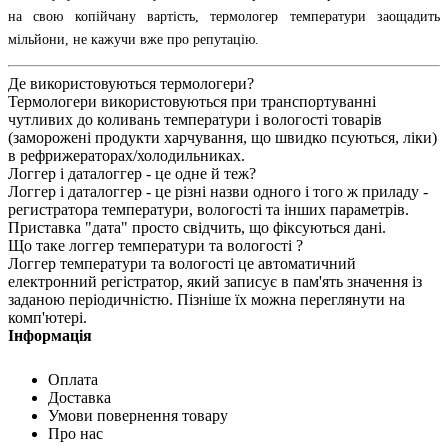
на свою копійчану вартість, термологер температури заощадить
мільйони, не кажучи вже про репутацію.
Де використовуються термологери?
Термологери використовуються при транспортуванні
чутливих до коливань температури і вологості товарів
(заморожені продукти харчування, що швидко псуються, ліки)
в рефрижераторах/холодильниках.
Логгер і даталоггер - це одне й теж?
Логгер і даталоггер - це різні назви одного і того ж приладу -
регистратора температури, вологості та інших параметрів.
Приставка "дата" просто свідчить, що фіксуються дані.
Що таке логгер температури та вологості ?
Логгер температури та вологості це автоматичний
електронний регістратор, який записує в пам'ять значення із
заданою періодичністю. Пізніше їх можна переглянути на
комп'ютері.
Інформація
Оплата
Доставка
Умови повернення товару
Про нас