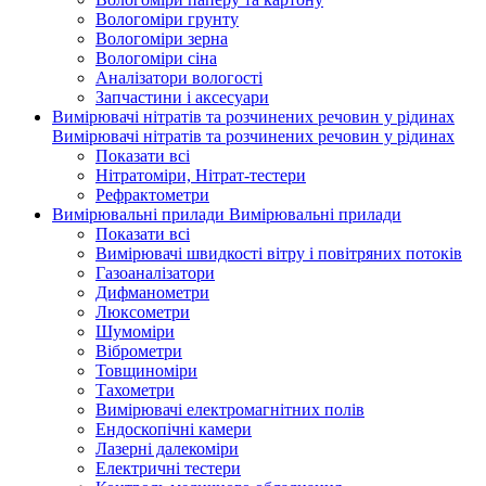
Вологоміри грунту
Вологоміри зерна
Вологоміри сіна
Аналізатори вологості
Запчастини і аксесуари
Вимірювачі нітратів та розчинених речовин у рідинах
Вимірювачі нітратів та розчинених речовин у рідинах
Показати всі
Нітратоміри, Нітрат-тестери
Рефрактометри
Вимірювальні прилади
Вимірювальні прилади
Показати всі
Вимірювачі швидкості вітру і повітряних потоків
Газоаналізатори
Дифманометри
Люксометри
Шумоміри
Віброметри
Товщиноміри
Тахометри
Вимірювачі електромагнітних полів
Ендоскопічні камери
Лазерні далекоміри
Електричні тестери