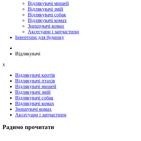
Відлякувачі мишей
Відлякувачі змій
Відлякувачі собак
Відлякувачі комах
Знищувачі комах
Аксесуари і запчастини
Інвертори для будинку
Відлякувачі
x
Відлякувачі кротів
Відлякувачі птахів
Відлякувачі мишей
Відлякувачі змій
Відлякувачі собак
Відлякувачі комах
Знищувачі комах
Аксесуари і запчастини
Радимо прочитати