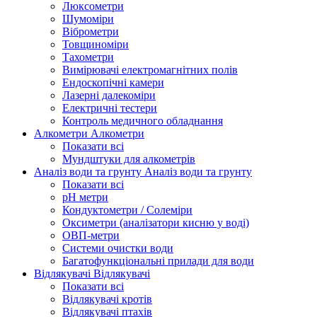
Люксометри
Шумоміри
Віброметри
Товщиноміри
Тахометри
Вимірювачі електромагнітних полів
Ендоскопічні камери
Лазерні далекоміри
Електричні тестери
Контроль медичного обладнання
Алкометри
Алкометри
Показати всі
Мундштуки для алкометрів
Аналіз води та грунту
Аналіз води та грунту
Показати всі
рН метри
Кондуктометри / Солеміри
Оксиметри (аналізатори кисню у воді)
ОВП-метри
Системи очистки води
Багатофункціональні прилади для води
Відлякувачі
Відлякувачі
Показати всі
Відлякувачі кротів
Відлякувачі птахів