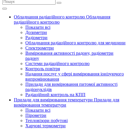
Обладнання радіаційного контролю
Обладнання
радіаційного контролю
Показати всі
Дозиметри
Радіометри
Обладнання радіаційного контролю для медицини
Спектрометри
Вимірювання активності радону, радіометри
радону
Системи радіаційного контролю
Контроль повітря
Надання послуг у сфері вимірювання іонізуючого
випромінювання
Прилади для вимірювання питомої активності
радіонуклідів
Радіаційний контроль на КПП
Прилади для вимірювання температури
Прилади для
вимірювання температури
Показати всі
Пірометри
Тепловізори побутові
Харчові термометри