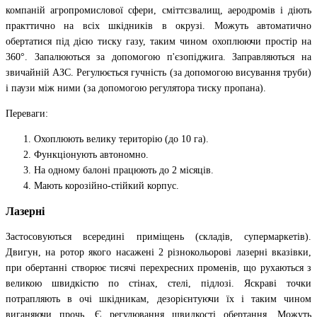
компаній агропромислової сфери, сміттєзвалищ, аеродромів і діють
практтично на всіх шкідників в окрузі. Можуть автоматично
обертатися під дією тиску газу, таким чином охоплюючи простір на
360°. Запалюються за допомогою п'єзопіджига. Заправляються на
звичайній АЗС. Регулюється гучність (за допомогою висування труби)
і паузи між ними (за допомогою регулятора тиску пропана).
Переваги:
Охоплюють велику територію (до 10 га).
Функціонують автономно.
На одному балоні працюють до 2 місяців.
Мають корозійно-стійкий корпус.
Лазерні
Застосовуються всередині приміщень (складів, супермаркетів).
Двигун, на ротор якого насажені 2 різнокольорові лазерні вказівки,
при обертанні створює тисячі перехресних променів, що рухаються з
великою швидкістю по стінах, стелі, підлозі. Яскраві точки
потрапляють в очі шкідникам, дезорієнтуючи їх і таким чином
виганяючи прочь. Є регулювання швидкості обертання. Можуть