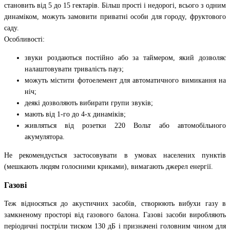
становить від 5 до 15 гектарів. Більш прості і недорогі, всього з одним
динаміком, можуть замовити приватні особи для городу, фруктового
саду.
Особливості:
звуки роздаються постійно або за таймером, який дозволяє
налаштовувати тривалість пауз;
можуть містити фотоелемент для автоматичного вимикання на
ніч;
деякі дозволяють вибирати групи звуків;
мають від 1-го до 4-х динаміків;
живляться від розетки 220 Вольт або автомобільного
акумулятора.
Не рекомендується застосовувати в умовах населених пунктів
(мешкають людям голосними криками), вимагають джерел енергії.
Газові
Теж відносяться до акустичних засобів, створюють вибухи газу в
замкненому просторі від газового балона. Газові засоби виробляють
періодичні постріли тиском 130 дБ і призначені головним чином для