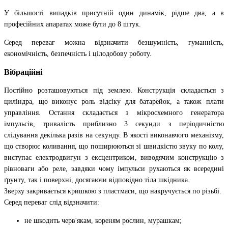
У більшості випадків присутній один динамік, рідше два, а в
професійних апаратах може бути до 8 штук.
Серед переваг можна відзначити безшумність, гуманність,
економічність, безпечність і цілодобову роботу.
Вібраційні
Постійно розташовуються під землею. Конструкція складається з
циліндра, що виконує роль відсіку для батарейок, а також плати
управління. Остання складається з мікросхемного генератора
імпульсів, тривалість приблизно 3 секунди з періодичністю
слідування декілька разів на секунду. В якості виконавчого механізму,
що створює коливання, що поширюються зі швидкістю звуку по колу,
виступає електродвигун з ексцентриком, виводячим конструкцію з
рівноваги або реле, завдяки чому імпульси рухаються як всередині
ґрунту, так і поверхні, досягаючи відповідно тіла шкідника.
Зверху закривається кришкою з пластмаси, що накручується по різьбі.
Серед переваг слід відзначити:
не шкодить черв'якам, кореням рослин, мурашкам;