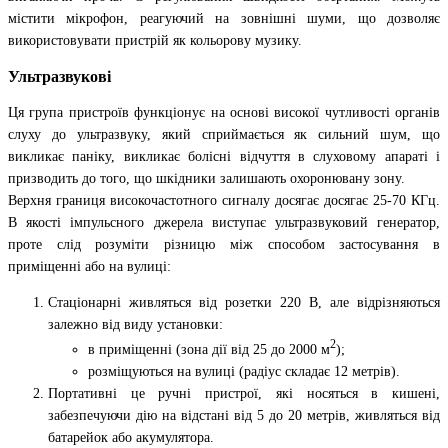
містити мікрофон, реагуючий на зовнішні шуми, що дозволяє
використовувати пристрій як кольорову музику.
Ультразвукові
Ця група пристроїв функціонує на основі високої чутливості органів
слуху до ультразвуку, який сприймається як сильний шум, що
викликає паніку, викликає болісні відчуття в слуховому апараті і
призводить до того, що шкідники залишають охоронювану зону.
Верхня границя високочастотного сигналу досягає досягає 25-70 КГц.
В якості імпульсного джерела виступає ультразвуковий генератор,
проте слід розуміти різницю між способом застосування в
приміщенні або на вулиці:
Стаціонарні живляться від розетки 220 В, але відрізняються
залежно від виду установки:
2
в приміщенні (зона дії від 25 до 2000 м
);
розміщуються на вулиці (радіус складає 12 метрів).
Портативні це ручні пристрої, які носяться в кишені,
забезпечуючи дію на відстані від 5 до 20 метрів, живляться від
батарейок або акумулятора.