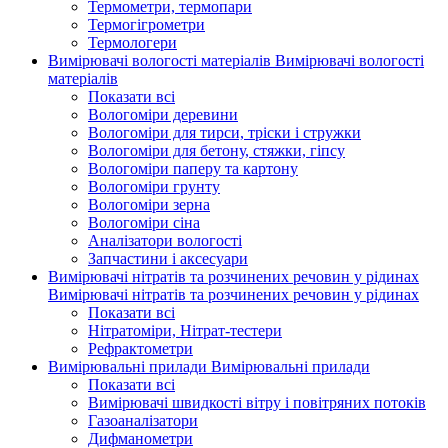
Термометри, термопари
Термогігрометри
Термологери
Вимірювачі вологості матеріалів
Вимірювачі вологості
матеріалів
Показати всі
Вологоміри деревини
Вологоміри для тирси, тріски і стружки
Вологоміри для бетону, стяжки, гіпсу
Вологоміри паперу та картону
Вологоміри грунту
Вологоміри зерна
Вологоміри сіна
Аналізатори вологості
Запчастини і аксесуари
Вимірювачі нітратів та розчинених речовин у рідинах
Вимірювачі нітратів та розчинених речовин у рідинах
Показати всі
Нітратоміри, Нітрат-тестери
Рефрактометри
Вимірювальні прилади
Вимірювальні прилади
Показати всі
Вимірювачі швидкості вітру і повітряних потоків
Газоаналізатори
Дифманометри