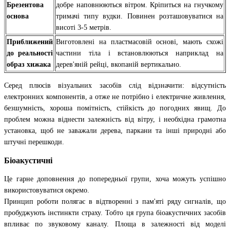
Брезентова
добре наповнюються вітром. Кріпиться на гнучкому
основа
тримачі типу вудки. Повинен розташовуватися на
висоті 3-5 метрів.
Приближений
Виготовлені на пластмасовій основі, мають схожі
до реальності
частини тіла і встановлюються наприклад на
образ хижака
дерев'яній рейці, вкопаній вертикально.
Серед плюсів візуальних засобів слід відзначити: відсутність
електронних компонентів, а отже не потрібно і електричне живлення,
безшумність, хороша помітність, стійкість до погодних явищ. До
проблем можна віднести залежність від вітру, і необхідна грамотна
установка, щоб не заважали дерева, паркани та інші природні або
штучні перешкоди.
Біоакустичні
Це гарне доповнення до попередньої групи, хоча можуть успішно
використовуватися окремо.
Принцип роботи полягає в відтворенні з пам'яті ряду сигналів, що
пробуджують інстинкти страху. Тобто ця група біоакустичних засобів
впливає по звуковому каналу. Площа в залежності від моделі