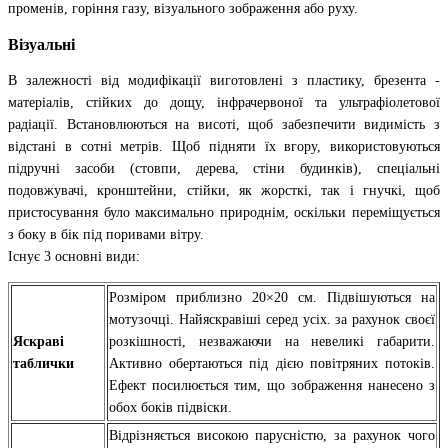
променів, горіння газу, візуального зображення або руху.
Візуальні
В залежності від модифікації виготовлені з пластику, брезента -
матеріалів, стійких до дощу, інфрачервоної та ультрафіолетової
радіації. Встановлюються на висоті, щоб забезпечити видимість з
відстані в сотні метрів. Щоб підняти їх вгору, використовуються
підручні засоби (стовпи, дерева, стіни будинків), спеціальні
подовжувачі, кронштейни, стійки, як жорсткі, так і гнучкі, щоб
пристосування було максимально природнім, оскільки переміщується
з боку в бік під поривами вітру.
Існує 3 основні види:
Розміром приблизно 20×20 см. Підвішуються на
мотузочці. Найяскравіші серед усіх. за рахунок своєї
Яскраві
розкішності, незважаючи на невеликі габарити.
таблички
Активно обертаються під дією повітряних потоків.
Ефект посилюється тим, що зображення нанесено з
обох боків підвіски.
Відрізняється високою парусністю, за рахунок чого