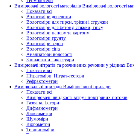
Термологери
Вимірювачі вологості матеріалів
Вимірювачі вологості мат
Показати всі
Вологоміри деревини
Вологоміри для тирси, тріски і стружки
Вологоміри для бетону, стяжки, гіпсу
Вологоміри паперу та картону
Вологоміри грунту
Вологоміри зерна
Вологоміри сіна
Аналізатори вологості
Запчастини і аксесуари
Вимірювачі нітратів та розчинених речовин у рідинах
Вим
Показати всі
Нітратоміри, Нітрат-тестери
Рефрактометри
Вимірювальні прилади
Вимірювальні прилади
Показати всі
Вимірювачі швидкості вітру і повітряних потоків
Газоаналізатори
Дифманометри
Люксометри
Шумоміри
Віброметри
Товщиноміри