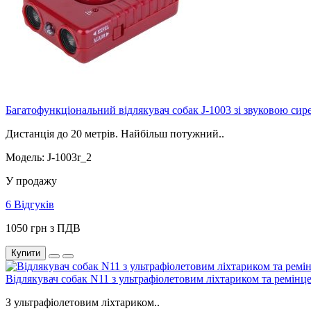
Багатофункціональний відлякувач собак J-1003 зі звуковою сир
Дистанція до 20 метрів. Найбільш потужний..
Модель: J-1003r_2
У продажу
6 Відгуків
1050 грн з ПДВ
Купити
Відлякувач собак N11 з ультрафіолетовим ліхтариком та ремінц
З ультрафіолетовим ліхтариком..