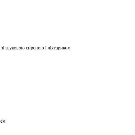
 зі звуковою сиреною і ліхтариком
цем