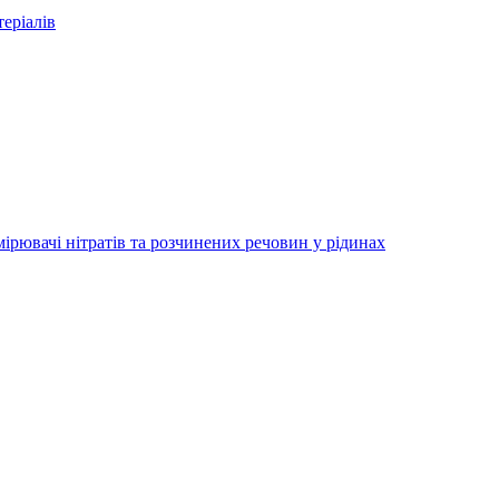
еріалів
ірювачі нітратів та розчинених речовин у рідинах