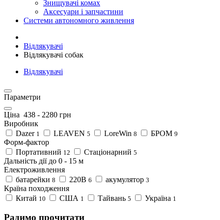
Знищувачі комах
Аксесуари і запчастини
Системи автономного живлення
Відлякувачі
Відлякувачі собак
Відлякувачі
Параметри
Ціна
438
-
2280
грн
Виробник
Dazer
LEAVEN
LoreWin
БРОМ
1
5
8
9
Форм-фактор
Портативний
Стаціонарний
12
5
Дальність дії до
0
-
15
м
Електроживлення
батарейки
220B
акумулятор
8
6
3
Країна походження
Китай
США
Тайвань
Україна
10
1
5
1
Радимо прочитати