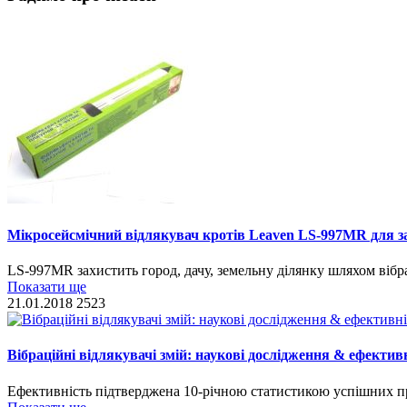
Мікросейсмічний відлякувач кротів Leaven LS-997MR для з
LS-997MR захистить город, дачу, земельну ділянку шляхом вібра
Показати ще
21.01.2018
2523
Вібраційні відлякувачі змій: наукові дослідження & ефектив
Ефективність підтверджена 10-річною статистикою успішних п