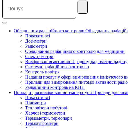
Обладнання радіаційного контролю
Обладнання радіацій
Показати всі
Дозиметри
Радіометри
Обладнання радіаційного контролю для медицини
Спектрометри
Вимірювання активності радону, радіометри радону
Системи радіаційного контролю
Контроль повітря
Надання послуг у сфері вимірювання іонізуючого 
Прилади для вимірювання питомої активності радіо
Радіаційний контроль на КПП
Прилади для вимірювання температури
Прилади для вим
Показати всі
Пірометри
Тепловізори побутові
Харчові термометри
Термометри, термопари
Термогігрометри