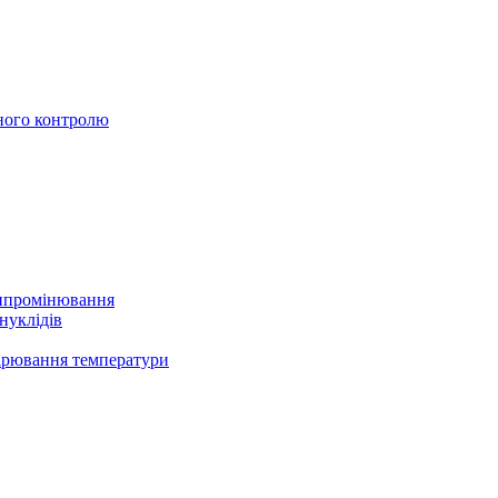
ного контролю
випромінювання
нуклідів
ірювання температури