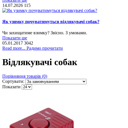
Показати ще
14.07.2026
115
Як узимку почуватимуться відлякувачі собак?
Чи захищатиме взимку? Звісно. З умовами.
Показати ще
05.01.2017
3042
Read more... Радимо прочитати
Відлякувачі собак
Порівняння товарів (0)
Сортувати:
Показати