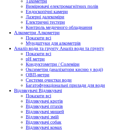
Тахометри
Вимірювачі електромагнітних полів
Ендоскопічні камери
Лазерні далекоміри
Електричні тестери
Контроль медичного обладнання
Алкометри
Алкометри
Показати всі
Мундштуки для алкометрів
Аналіз води та грунту
Аналіз води та грунту
Показати всі
рН метри
Кондуктометри / Солеміри
Оксиметри (аналізатори кисню у воді)
ОВП-метри
Системи очистки води
Багатофункціональні прилади для води
Відлякувачі
Відлякувачі
Показати всі
Відлякувачі кротів
Відлякувачі птахів
Відлякувачі мишей
Відлякувачі змій
Відлякувачі собак
Відлякувачі комах