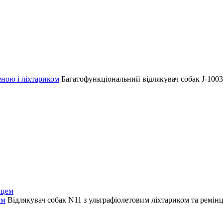
еною і ліхтариком
Багатофункціональний відлякувач собак J-1003
ем
Відлякувач собак N11 з ультрафіолетовим ліхтариком та ремін