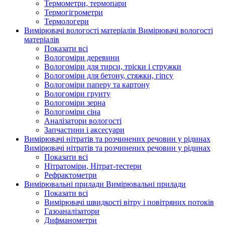
Термометри, термопари
Термогігрометри
Термологери
Вимірювачі вологості матеріалів
Вимірювачі вологості
матеріалів
Показати всі
Вологоміри деревини
Вологоміри для тирси, тріски і стружки
Вологоміри для бетону, стяжки, гіпсу
Вологоміри паперу та картону
Вологоміри грунту
Вологоміри зерна
Вологоміри сіна
Аналізатори вологості
Запчастини і аксесуари
Вимірювачі нітратів та розчинених речовин у рідинах
Вимірювачі нітратів та розчинених речовин у рідинах
Показати всі
Нітратоміри, Нітрат-тестери
Рефрактометри
Вимірювальні прилади
Вимірювальні прилади
Показати всі
Вимірювачі швидкості вітру і повітряних потоків
Газоаналізатори
Дифманометри