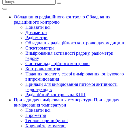
Обладнання радіаційного контролю
Обладнання
радіаційного контролю
Показати всі
Дозиметри
Радіометри
Обладнання радіаційного контролю для медицини
Спектрометри
Вимірювання активності радону, радіометри
радону
Системи радіаційного контролю
Контроль повітря
Надання послуг у сфері вимірювання іонізуючого
випромінювання
Прилади для вимірювання питомої активності
радіонуклідів
Радіаційний контроль на КПП
Прилади для вимірювання температури
Прилади для
вимірювання температури
Показати всі
Пірометри
Тепловізори побутові
Харчові термометри