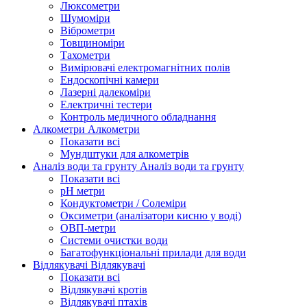
Люксометри
Шумоміри
Віброметри
Товщиноміри
Тахометри
Вимірювачі електромагнітних полів
Ендоскопічні камери
Лазерні далекоміри
Електричні тестери
Контроль медичного обладнання
Алкометри
Алкометри
Показати всі
Мундштуки для алкометрів
Аналіз води та грунту
Аналіз води та грунту
Показати всі
рН метри
Кондуктометри / Солеміри
Оксиметри (аналізатори кисню у воді)
ОВП-метри
Системи очистки води
Багатофункціональні прилади для води
Відлякувачі
Відлякувачі
Показати всі
Відлякувачі кротів
Відлякувачі птахів