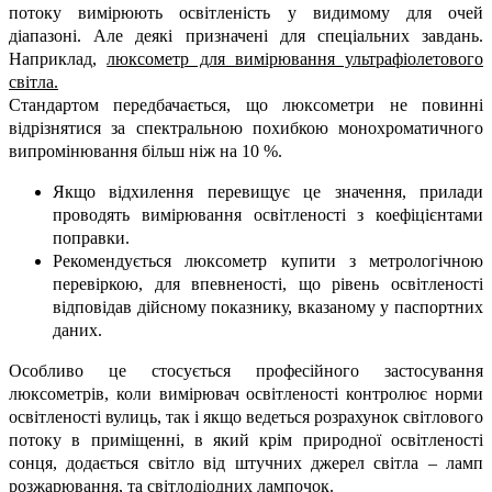
потоку вимірюють освітленість у видимому для очей
діапазоні. Але деякі призначені для спеціальних завдань.
Наприклад,
люксометр для вимірювання ультрафіолетового
світла.
Стандартом передбачається, що люксометри не повинні
відрізнятися за спектральною похибкою монохроматичного
випромінювання більш ніж на 10 %.
Якщо відхилення перевищує це значення, прилади
проводять вимірювання освітленості з коефіцієнтами
поправки.
Рекомендується люксометр купити з метрологічною
перевіркою, для впевненості, що рівень освітленості
відповідав дійсному показнику, вказаному у паспортних
даних.
Особливо це стосується професійного застосування
люксометрів, коли вимірювач освітленості контролює норми
освітленості вулиць, так і якщо ведеться розрахунок світлового
потоку в приміщенні, в який крім природної освітленості
сонця, додається світло від штучних джерел світла – ламп
розжарювання, та світлодіодних лампочок.