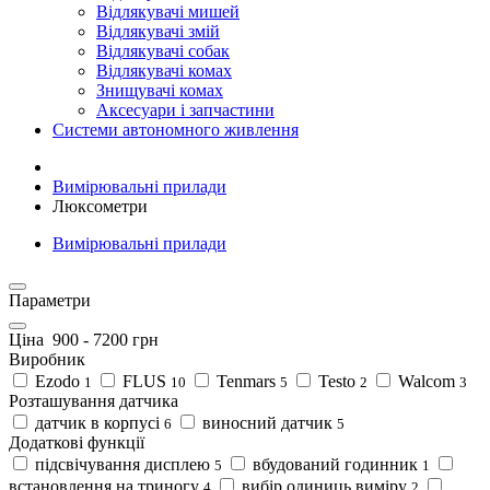
Відлякувачі мишей
Відлякувачі змій
Відлякувачі собак
Відлякувачі комах
Знищувачі комах
Аксесуари і запчастини
Системи автономного живлення
Вимірювальні прилади
Люксометри
Вимірювальні прилади
Параметри
Ціна
900
-
7200
грн
Виробник
Ezodo
FLUS
Tenmars
Testo
Walcom
1
10
5
2
3
Розташування датчика
датчик в корпусі
виносний датчик
6
5
Додаткові функції
підсвічування дисплею
вбудований годинник
5
1
встановлення на триногу
вибір одиниць виміру
4
2