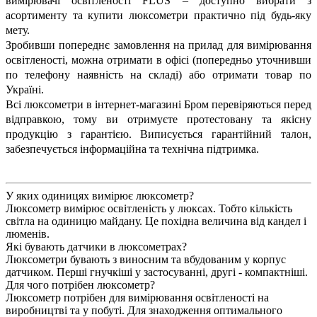
вимірювачі освітленості FLUS – доступно вибрати з
асортименту та купити люксометри практично під будь-яку
мету.
Зробивши попереднє замовлення на прилад для вимірювання
освітленості, можна отримати в офісі (попередньо уточнивши
по телефону наявність на складі) або отримати товар по
Україні.
Всі люксометри в інтернет-магазині Бром перевіряються перед
відправкою, тому ви отримуєте протестовану та якісну
продукцію з гарантією. Виписується гарантійний талон,
забезпечується інформаційна та технічна підтримка.
У яких одиницях вимірює люксометр?
Люксометр вимірює освітленість у люксах. Тобто кількість
світла на одиницю майдану. Це похідна величина від кандел і
люменів.
Які бувають датчики в люксометрах?
Люксометри бувають з виносним та вбудованим у корпус
датчиком. Перші гнучкіші у застосуванні, другі - компактніші.
Для чого потрібен люксометр?
Люксометр потрібен для вимірювання освітленості на
виробництві та у побуті. Для знаходження оптимального