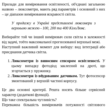
Прилади для вимірювання освітленості, об'єднані загальною
назвою – люксометри, мають ряд параметрів і основний з них
– це діапазон вимірювання яскравості світла.
У продажу в Україні представлені люксомери з
верхньою межею - 100, 200 та 400 КілоЛюкс.
Вибирайте той чи інший вимірювач сили світла в залежності
від задачі, тобто максимальної прогнозованої верхньої межі.
Наступний важливий момент для вибору: вид інтеграції або
приєднання датчика світла.
Люксометри із виносним сенсором освітленості.
У
цьому випадку фотодіод заклеєний на дроті, що
згортається у пружинку.
Люксометри із вбудованим датчиком.
Тут фотосенсор
змонтований у верхній частині корпусу.
Це два основні критерії. Решта носять більше сервісний
характер (додаткові функції).
Що таке спектральна чутливість?
Переважна більшість вимірювачів потужності світлового