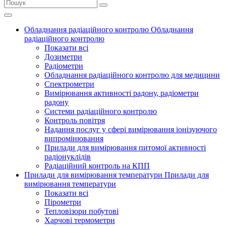
Обладнання радіаційного контролю
Обладнання
радіаційного контролю
Показати всі
Дозиметри
Радіометри
Обладнання радіаційного контролю для медицини
Спектрометри
Вимірювання активності радону, радіометри
радону
Системи радіаційного контролю
Контроль повітря
Надання послуг у сфері вимірювання іонізуючого
випромінювання
Прилади для вимірювання питомої активності
радіонуклідів
Радіаційний контроль на КПП
Прилади для вимірювання температури
Прилади для
вимірювання температури
Показати всі
Пірометри
Тепловізори побутові
Харчові термометри