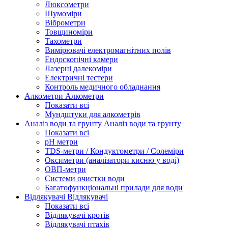
Люксометри
Шумоміри
Віброметри
Товщиноміри
Тахометри
Вимірювачі електромагнітних полів
Ендоскопічні камери
Лазерні далекоміри
Електричні тестери
Контроль медичного обладнання
Алкометри
Алкометри
Показати всі
Мундштуки для алкометрів
Аналіз води та грунту
Аналіз води та грунту
Показати всі
рН метри
TDS-метри / Кондуктометри / Солеміри
Оксиметри (аналізатори кисню у воді)
ОВП-метри
Системи очистки води
Багатофункціональні прилади для води
Відлякувачі
Відлякувачі
Показати всі
Відлякувачі кротів
Відлякувачі птахів