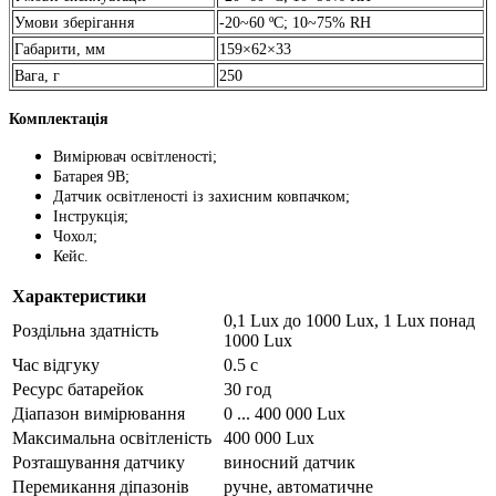
Умови зберігання
-20~60 ºС; 10~75% RH
Габарити, мм
159×62×33
Вага, г
250
Комплектація
Вимірювач освітленості;
Батарея 9В;
Датчик освітленості із захисним ковпачком;
Інструкція;
Чохол;
Кейс.
Характеристики
0,1 Lux до 1000 Lux, 1 Lux понад
Роздільна здатність
1000 Lux
Час відгуку
0.5 с
Ресурс батарейок
30 год
Діапазон вимірювання
0 ... 400 000 Lux
Максимальна освітленість
400 000 Lux
Розташування датчику
виносний датчик
Перемикання діпазонів
ручне, автоматичне