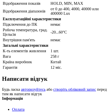
Відображення показів
HOLD, MIN, MAX
от 0 до 400, 4000, 40000 или
Відображення діапазонів
400000 Lux
Експлуатаційні характеристики
Підключення до ПК
немає
Робоча температура, град.
-20...60°С
Цельсія
Внутрішня пам'ять
немає
Загальні характеристики
К-ть елементів живлення
1 шт.
Вага
258 г
Країна виробник
Китай
Гарантія
12 міс.
Написати відгук
Будь ласка
авторизуйтесь
або
створіть обліковий запис
перед
тим як написати відгук
Інформація
Оплата