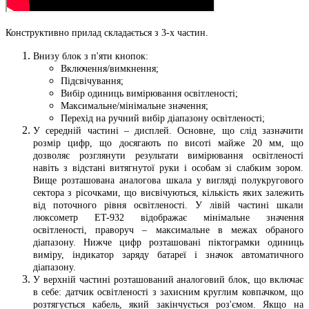
Конструктивно прилад складається з 3-х частин.
Внизу блок з п'яти кнопок:
Включення/вимкнення;
Підсвічування;
Вибір одиниць вимірювання освітленості;
Максимальне/мінімальне значення;
Перехід на ручний вибір діапазону освітленості;
У середній частині – дисплей. Основне, що слід зазначити
розмір цифр, що досягають по висоті майже 20 мм, що
дозволяє розглянути результати вимірювання освітленості
навіть з відстані витягнутої руки і особам зі слабким зором.
Вище розташована аналогова шкала у вигляді полукругового
сектора з рісочками, що висвічуються, кількість яких залежить
від поточного рівня освітленості. У лівій частині шкали
люксометр ET-932 відображає мінімальне значення
освітленості, праворуч – максимальне в межах обраного
діапазону. Нижче цифр розташовані піктограмки одиниць
виміру, індикатор заряду батареї і значок автоматичного
діапазону.
У верхній частині розташований аналоговий блок, що включає
в себе: датчик освітленості з захисним круглим ковпачком, що
розтягується кабель, який закінчується роз'ємом. Якщо на