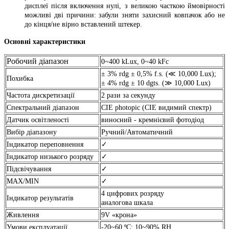
дисплеї після включення нулі, з великою часткою ймовірності
можливі дві причини: забули зняти захисний ковпачок або не
до кінця/не вірно вставлений штекер.
Основні характеристики
Робочий діапазон
0~400 kLux, 0~40 kFc
± 3% rdg ± 0,5% f.s. (≪ 10,000 Lux);
Похибка
± 4% rdg ± 10 dgts. (≫ 10,000 Lux)
Частота дискретизації
2 рази за секунду
Спектральний діапазон
CIE photopic (CIE видимий спектр)
Датчик освітленості
виносний - кремнієвий фотодіод
Вибір діапазону
Ручний/Автоматичний
Індикатор переповнення
✓
Індикатор низького розряду
✓
Підсвічування
✓
MAX/MIN
✓
4 цифрових розряду
Індикатор результатів
аналогова шкала
Живлення
9V «крона»
Умови експлуатації
-20~60 ºС; 10~90% RH