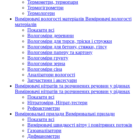
Термометри, термопари
Термогігрометри
Термологери
Вимірювачі вологості матеріалів
Вимірювачі вологості
матеріалів
Показати всі
Вологоміри деревини
Вологоміри для тирси, тріски і стружки
Вологоміри для бетону, стяжки, гіпсу
Вологоміри паперу та картону
Вологоміри грунту
Вологоміри зерна
Вологоміри сіна
Аналізатори вологості
Запчастини і аксесуари
Вимірювачі нітратів та розчинених речовин у рідинах
Вимірювачі нітратів та розчинених речовин у рідинах
Показати всі
Нітратоміри, Нітрат-тестери
Рефрактометри
Вимірювальні прилади
Вимірювальні прилади
Показати всі
Вимірювачі швидкості вітру і повітряних потоків
Газоаналізатори
Дифманометри