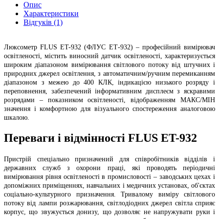
Опис
Характеристики
Відгуків (1)
Люксометр FLUS ET-932 (ФЛУС EТ-932) – професійний вимірювач
освітленості, містить виносний датчик освітленості, характеризується
широким діапазоном вимірювання світлового потоку від штучних і
природних джерел освітлення, з автоматичним/ручним перемиканням
діапазоном з межею до 400 КЛК, індикацією низького розряду і
переповнення, забезпечений інформативним дисплеєм з яскравими
розрядами – показником освітленості, відображенням МАКС/МІН
значення і комфортною для візуального спостереження аналоговою
шкалою.
Переваги і відмінності FLUS ET-932
Пристрій спеціально призначений для співробітників відділів і
державних служб з охорони праці, які проводять періодичні
вимірювання рівня освітленості в промисловості – заводських цехах і
допоміжних приміщеннях, навчальних і медичних установах, об'єктах
соціально-культурного призначення. Тривалому виміру світлового
потоку від лампи розжарювання, світлодіодних джерел світла сприяє
корпус, що звужується донизу, що дозволяє не напружувати руки і