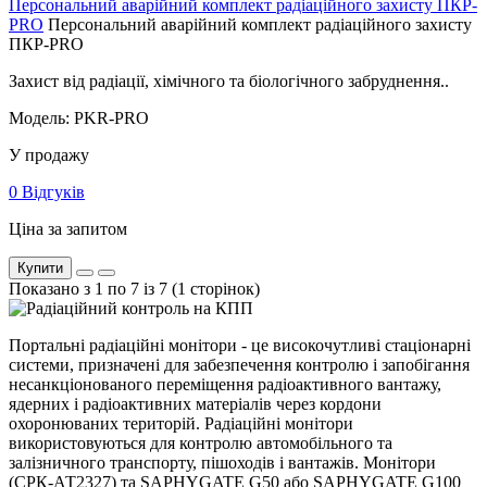
Персональний аварійний комплект радіаційного захисту ПКР-
PRO
Персональний аварійний комплект радіаційного захисту
ПКР-PRO
Захист від радіації, хімічного та біологічного забруднення..
Модель: PKR-PRO
У продажу
0 Відгуків
Ціна за запитом
Купити
Показано з 1 по 7 із 7 (1 сторінок)
Портальні радіаційні монітори - це високочутливі стаціонарні
системи, призначені для забезпечення контролю і запобігання
несанкціонованого переміщення радіоактивного вантажу,
ядерних і радіоактивних матеріалів через кордони
охоронюваних територій. Радіаційні монітори
використовуються для контролю автомобільного та
залізничного транспорту, пішоходів і вантажів. Монітори
(СРК-АТ2327) та SAPHYGATE G50 або SAPHYGATE G100