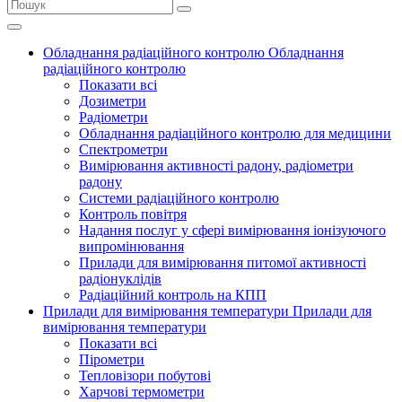
Обладнання радіаційного контролю
Обладнання
радіаційного контролю
Показати всі
Дозиметри
Радіометри
Обладнання радіаційного контролю для медицини
Спектрометри
Вимірювання активності радону, радіометри
радону
Системи радіаційного контролю
Контроль повітря
Надання послуг у сфері вимірювання іонізуючого
випромінювання
Прилади для вимірювання питомої активності
радіонуклідів
Радіаційний контроль на КПП
Прилади для вимірювання температури
Прилади для
вимірювання температури
Показати всі
Пірометри
Тепловізори побутові
Харчові термометри