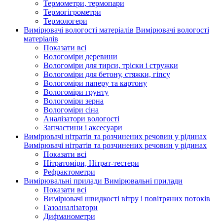
Термометри, термопари
Термогігрометри
Термологери
Вимірювачі вологості матеріалів
Вимірювачі вологості
матеріалів
Показати всі
Вологоміри деревини
Вологоміри для тирси, тріски і стружки
Вологоміри для бетону, стяжки, гіпсу
Вологоміри паперу та картону
Вологоміри грунту
Вологоміри зерна
Вологоміри сіна
Аналізатори вологості
Запчастини і аксесуари
Вимірювачі нітратів та розчинених речовин у рідинах
Вимірювачі нітратів та розчинених речовин у рідинах
Показати всі
Нітратоміри, Нітрат-тестери
Рефрактометри
Вимірювальні прилади
Вимірювальні прилади
Показати всі
Вимірювачі швидкості вітру і повітряних потоків
Газоаналізатори
Дифманометри