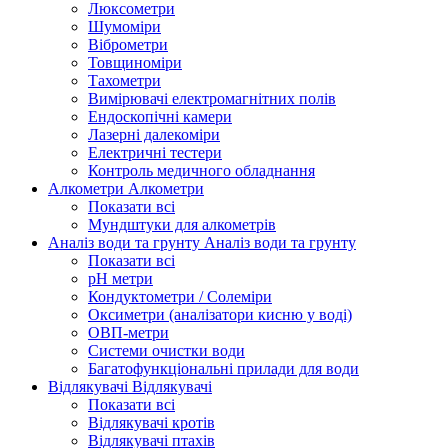
Люксометри
Шумоміри
Віброметри
Товщиноміри
Тахометри
Вимірювачі електромагнітних полів
Ендоскопічні камери
Лазерні далекоміри
Електричні тестери
Контроль медичного обладнання
Алкометри
Алкометри
Показати всі
Мундштуки для алкометрів
Аналіз води та грунту
Аналіз води та грунту
Показати всі
рН метри
Кондуктометри / Солеміри
Оксиметри (аналізатори кисню у воді)
ОВП-метри
Системи очистки води
Багатофункціональні прилади для води
Відлякувачі
Відлякувачі
Показати всі
Відлякувачі кротів
Відлякувачі птахів