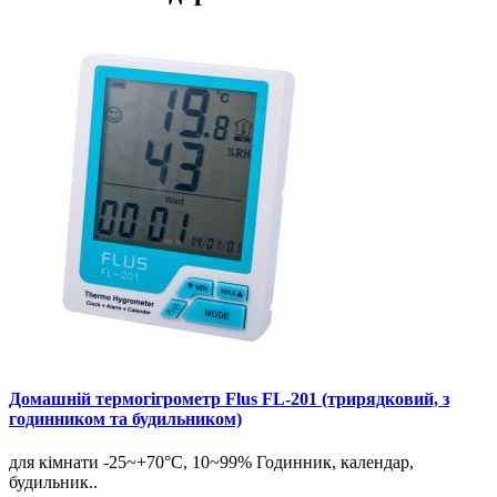
Домашній термогігрометр Flus FL-201 (трирядковий, з
годинником та будильником)
для кімнати -25~+70°С, 10~99% Годинник, календар,
будильник..