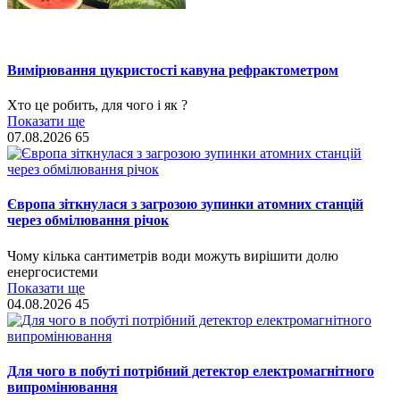
Вимірювання цукристості кавуна рефрактометром
Хто це робить, для чого і як ?
Показати ще
07.08.2026
65
Європа зіткнулася з загрозою зупинки атомних станцій
через обмілювання річок
Чому кілька сантиметрів води можуть вирішити долю
енергосистеми
Показати ще
04.08.2026
45
Для чого в побуті потрібний детектор електромагнітного
випромінювання