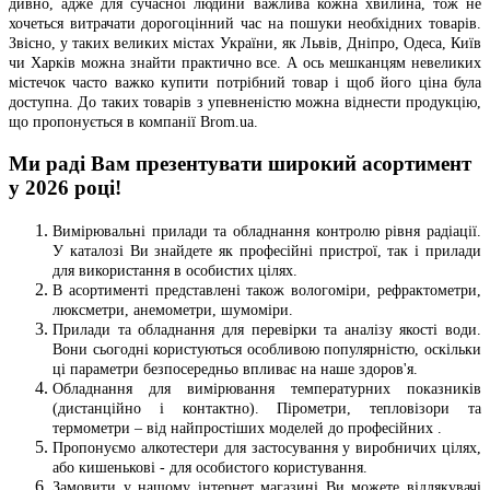
дивно, адже для сучасної людини важлива кожна хвилина, тож не
хочеться витрачати дорогоцінний час на пошуки необхідних товарів.
Звісно, ​​у таких великих містах України, як Львів, Дніпро, Одеса, Київ
чи Харків можна знайти практично все. А ось мешканцям невеликих
містечок часто важко купити потрібний товар і щоб його ціна була
доступна. До таких товарів з упевненістю можна віднести продукцію,
що пропонується в компанії Brom.ua.
Ми раді Вам презентувати широкий асортимент
у 2026 році!
Вимірювальні прилади та обладнання контролю рівня радіації.
У каталозі Ви знайдете як професійні пристрої, так і прилади
для використання в особистих цілях.
В асортименті представлені також вологоміри, рефрактометри,
люксметри, анемометри, шумоміри.
Прилади та обладнання для перевірки та аналізу якості води.
Вони сьогодні користуються особливою популярністю, оскільки
ці параметри безпосередньо впливає на наше здоров'я.
Обладнання для вимірювання температурних показників
(дистанційно і контактно). Пірометри, тепловізори та
термометри – від найпростіших моделей до професійних .
Пропонуємо алкотестери для застосування у виробничих цілях,
або кишенькові - для особистого користування.
Замовити у нашому інтернет магазині Ви можете відлякувачі