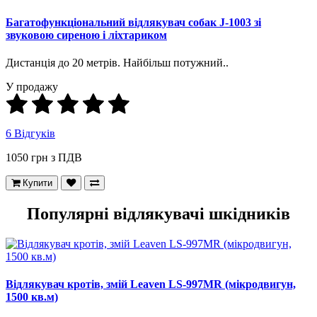
Багатофункціональний відлякувач собак J-1003 зі
звуковою сиреною і ліхтариком
Дистанція до 20 метрів. Найбільш потужний..
У продажу
6 Відгуків
1050 грн з ПДВ
Купити
Популярні відлякувачі шкідників
Відлякувач кротів, змій Leaven LS-997MR (мікродвигун,
1500 кв.м)