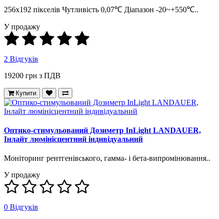
256x192 пікселів Чутливість 0,07℃ Діапазон -20~+550℃..
У продажу
2 Відгуків
19200 грн з ПДВ
Купити
Оптико-стимульований Дозиметр InLight LANDAUER,
Інлайт люмінісцентний індивідуальний
Моніторинг рентгенівського, гамма- і бета-випромінювання..
У продажу
0 Відгуків