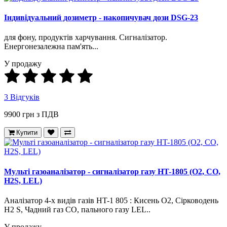
Індивідуальний дозиметр - накопичувач дози DSG-23
для фону, продуктів харчування. Сигналізатор.
Енергонезалежна пам'ять...
У продажу
3 Відгуків
9900 грн з ПДВ
Купити
Мульті газоаналізатор - сигналізатор газу HT-1805 (O2, СО,
H2S, LEL)
Аналізатор 4-х видів газів HT-1 805 : Кисень O2, Сірководень
H2 S, Чадний газ CO, пального газу LEL..
У продажу