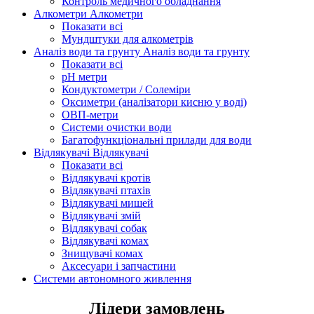
Контроль медичного обладнання
Алкометри
Алкометри
Показати всі
Мундштуки для алкометрів
Аналіз води та грунту
Аналіз води та грунту
Показати всі
рН метри
Кондуктометри / Солеміри
Оксиметри (аналізатори кисню у воді)
ОВП-метри
Системи очистки води
Багатофункціональні прилади для води
Відлякувачі
Відлякувачі
Показати всі
Відлякувачі кротів
Відлякувачі птахів
Відлякувачі мишей
Відлякувачі змій
Відлякувачі собак
Відлякувачі комах
Знищувачі комах
Аксесуари і запчастини
Системи автономного живлення
Лідери замовлень