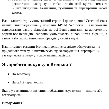
різних типів: для гризунів, собак, птахів, змій, кротів, комах та
інших шкідників. Безпечний, гуманний та перевірений часом
захист.
Наші клієнти отримують якісний сервіс. І це не дивно ! Середній стаж
наших співпрацівників у компанії БРОМ 5-7 років! Кваліфіковані
консультанти дадуть відповідь на всі Ваші запитання та допоможуть
обрати все необхідне, запропонують аналоги виробництва України, а
також найкращих імпортних брендів у своїй галузі.
Наш інтернет-магазин brom.ua пропонує сервісне обслуговування
придбаного товару.
З питань ремонту, калібрування, перевірки Ви
завжди можете звернутися до наших фахівців.
Як зробити покупку в Brom.ua ?
По телефону
На сайті через кошик
Якщо у вас виникли питання, побажання, зауваження – пишіть або
е.
телефонуйте
Інформація