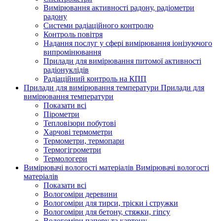
Вимірювання активності радону, радіометри
радону
Системи радіаційного контролю
Контроль повітря
Надання послуг у сфері вимірювання іонізуючого
випромінювання
Прилади для вимірювання питомої активності
радіонуклідів
Радіаційний контроль на КПП
Прилади для вимірювання температури
Прилади для
вимірювання температури
Показати всі
Пірометри
Тепловізори побутові
Харчові термометри
Термометри, термопари
Термогігрометри
Термологери
Вимірювачі вологості матеріалів
Вимірювачі вологості
матеріалів
Показати всі
Вологоміри деревини
Вологоміри для тирси, тріски і стружки
Вологоміри для бетону, стяжки, гіпсу
Вологоміри паперу та картону