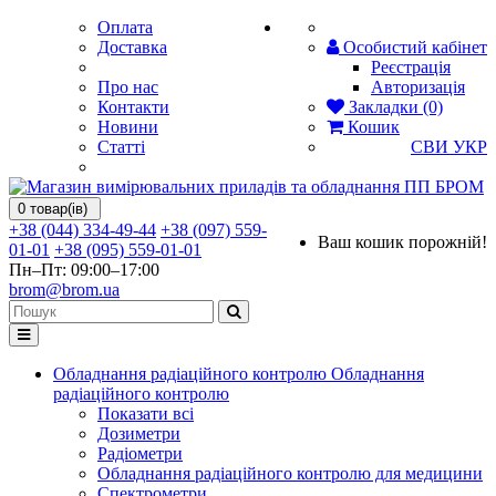
Оплата
Доставка
Особистий кабінет
Реєстрація
Про нас
Авторизація
Контакти
Закладки (0)
Новини
Кошик
Статті
СВИ
УКР
0 товар(ів)
+38 (044) 334-49-44
+38 (097) 559-
Ваш кошик порожній!
01-01
+38 (095) 559-01-01
Пн–Пт: 09:00–17:00
brom@brom.ua
Обладнання радіаційного контролю
Обладнання
радіаційного контролю
Показати всі
Дозиметри
Радіометри
Обладнання радіаційного контролю для медицини
Спектрометри