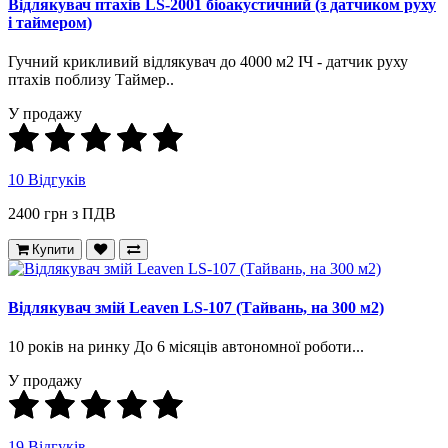
Відлякувач птахів LS-2001 біоакустичний (з датчиком руху
і таймером)
Гучний крикливий відлякувач до 4000 м2 ІЧ - датчик руху
птахів поблизу Таймер..
У продажу
10 Відгуків
2400 грн з ПДВ
Купити
Відлякувач змій Leaven LS-107 (Тайвань, на 300 м2)
10 років на ринку До 6 місяців автономної роботи...
У продажу
19 Відгуків