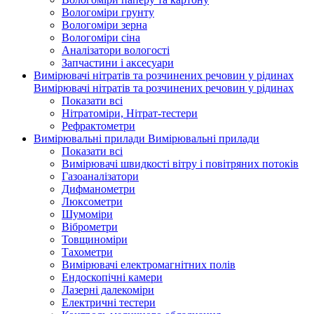
Вологоміри грунту
Вологоміри зерна
Вологоміри сіна
Аналізатори вологості
Запчастини і аксесуари
Вимірювачі нітратів та розчинених речовин у рідинах
Вимірювачі нітратів та розчинених речовин у рідинах
Показати всі
Нітратоміри, Нітрат-тестери
Рефрактометри
Вимірювальні прилади
Вимірювальні прилади
Показати всі
Вимірювачі швидкості вітру і повітряних потоків
Газоаналізатори
Дифманометри
Люксометри
Шумоміри
Віброметри
Товщиноміри
Тахометри
Вимірювачі електромагнітних полів
Ендоскопічні камери
Лазерні далекоміри
Електричні тестери