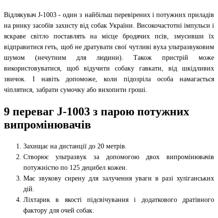
Відлякувач J-1003 - один з найбільш перевірених і потужних приладів
на ринку засобів захисту від собак України. Високочастотні імпульси і
яскраве світло поставлять на місце бродячих псів, змусивши їх
відправитися геть, щоб не дратувати свої чутливі вуха ультразвуковим
шумом (нечутним для людини). Також пристрій може
використовуватися, щоб відучити собаку гавкати, від шкідливих
звичок. І навіть допоможе, коли підозріла особа намагається
чіплятися, забрати сумочку або вихопити гроші.
9 переваг J-1003 з парою потужних
випромінювачів
Захищає на дистанції до 20 метрів.
Створює ультразвук за допомогою двох випромінювачів
потужністю по 125 децибел кожен.
Має звукову сирену для залучення уваги в разі хуліганських
дій.
Ліхтарик в якості підсвічування і додаткового дратівного
фактору для очей собак.