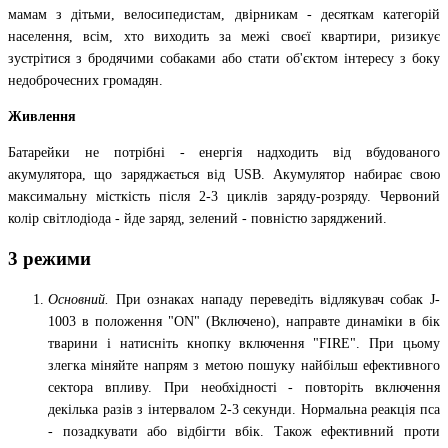
мамам з дітьми, велосипедистам, двірникам - десяткам категорій
населення, всім, хто виходить за межі своєї квартири, ризикує
зустрітися з бродячими собаками або стати об'єктом інтересу з боку
недоброчесних громадян.
Живлення
Батарейки не потрібні - енергія надходить від вбудованого
акумулятора, що заряджається від USB. Акумулятор набирає свою
максимальну місткість після 2-3 циклів заряду-розряду. Червоний
колір світлодіода - йде заряд, зелений - повністю заряджений.
3 режими
Основний.
При ознаках нападу переведіть відлякувач собак J-
1003 в положення "ON" (Включено), направте динаміки в бік
тварини і натисніть кнопку включення "FIRE". При цьому
злегка міняйте напрям з метою пошуку найбільш ефективного
сектора впливу. При необхідності - повторіть включення
декілька разів з інтервалом 2-3 секунди. Нормальна реакція пса
- позадкувати або відбігти вбік. Також ефективний проти