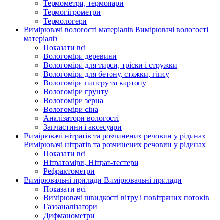
Термометри, термопари
Термогігрометри
Термологери
Вимірювачі вологості матеріалів
Вимірювачі вологості
матеріалів
Показати всі
Вологоміри деревини
Вологоміри для тирси, тріски і стружки
Вологоміри для бетону, стяжки, гіпсу
Вологоміри паперу та картону
Вологоміри грунту
Вологоміри зерна
Вологоміри сіна
Аналізатори вологості
Запчастини і аксесуари
Вимірювачі нітратів та розчинених речовин у рідинах
Вимірювачі нітратів та розчинених речовин у рідинах
Показати всі
Нітратоміри, Нітрат-тестери
Рефрактометри
Вимірювальні прилади
Вимірювальні прилади
Показати всі
Вимірювачі швидкості вітру і повітряних потоків
Газоаналізатори
Дифманометри