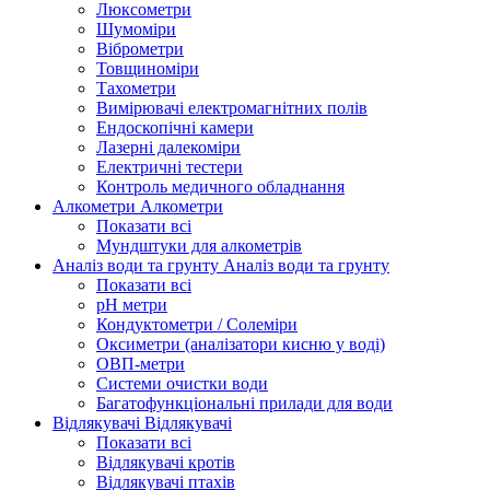
Люксометри
Шумоміри
Віброметри
Товщиноміри
Тахометри
Вимірювачі електромагнітних полів
Ендоскопічні камери
Лазерні далекоміри
Електричні тестери
Контроль медичного обладнання
Алкометри
Алкометри
Показати всі
Мундштуки для алкометрів
Аналіз води та грунту
Аналіз води та грунту
Показати всі
рН метри
Кондуктометри / Солеміри
Оксиметри (аналізатори кисню у воді)
ОВП-метри
Системи очистки води
Багатофункціональні прилади для води
Відлякувачі
Відлякувачі
Показати всі
Відлякувачі кротів
Відлякувачі птахів