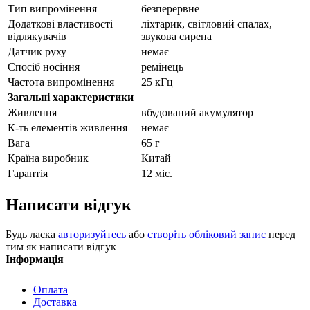
Тип випромінення
безперервне
Додаткові властивості
ліхтарик, світловий спалах,
відлякувачів
звукова сирена
Датчик руху
немає
Спосіб носіння
ремінець
Частота випромінення
25 кГц
Загальні характеристики
Живлення
вбудований акумулятор
К-ть елементів живлення
немає
Вага
65 г
Країна виробник
Китай
Гарантія
12 міс.
Написати відгук
Будь ласка
авторизуйтесь
або
створіть обліковий запис
перед
тим як написати відгук
Інформація
Оплата
Доставка