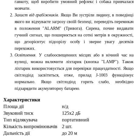
гавкоту, щоб виробити умовний рефлекс і собака привчалася
мовчати.
Захист від грабіжників.
Якщо Ви зустріли людину, в поведінці
якого ви відчуваєте загрозу своїй безпеці, переведіть перемикач
в положення "ALARM" (Тривога). Сирена, почне видавати
гучний сигнал, що поширюється на сотні метрів в окружності,
що дезорієнтує підозрілу особу і зверне увагу десятків
перехожих.
Освітлення.
У слабоосвещенних місцях або в нічний час на
вулиці, можна включити ліхтарик (кнопка "LAMP"). Також
ліхтарик використовується для перевірки працездатності. Якщо
світлодіод засвітиться, отже, прилад J-1003 функціонує
нормально. Якщо світлодіод горить слабо, необхідно
підзарядити акумуляторну батарею.
Характеристики
Площа дії
н/д
Звуковий тиск
125х2 дБ
Тип відлякувача
портативний
Кількість випромінювачів
2 шт.
Дальність дії
до 20 м