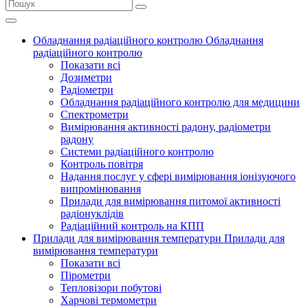
Обладнання радіаційного контролю
Обладнання
радіаційного контролю
Показати всі
Дозиметри
Радіометри
Обладнання радіаційного контролю для медицини
Спектрометри
Вимірювання активності радону, радіометри
радону
Системи радіаційного контролю
Контроль повітря
Надання послуг у сфері вимірювання іонізуючого
випромінювання
Прилади для вимірювання питомої активності
радіонуклідів
Радіаційний контроль на КПП
Прилади для вимірювання температури
Прилади для
вимірювання температури
Показати всі
Пірометри
Тепловізори побутові
Харчові термометри