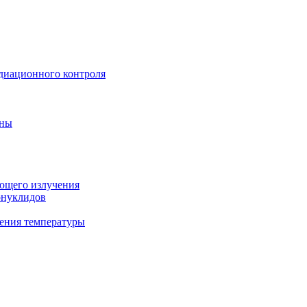
диационного контроля
ины
ующего излучения
онуклидов
ения температуры