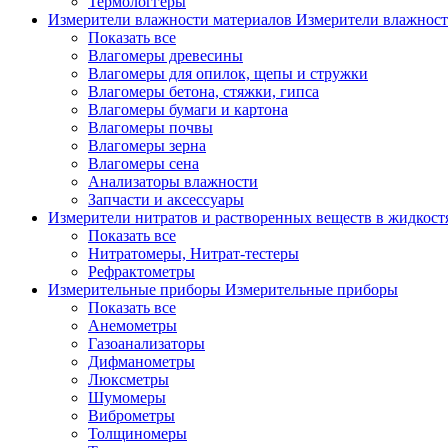
Термологгеры
Измерители влажности материалов
Измерители влажност
Показать все
Влагомеры древесины
Влагомеры для опилок, щепы и стружки
Влагомеры бетона, стяжки, гипса
Влагомеры бумаги и картона
Влагомеры почвы
Влагомеры зерна
Влагомеры сена
Анализаторы влажности
Запчасти и аксессуары
Измерители нитратов и растворенных веществ в жидкос
Показать все
Нитратомеры, Нитрат-тестеры
Рефрактометры
Измерительные приборы
Измерительные приборы
Показать все
Анемометры
Газоанализаторы
Дифманометры
Люксметры
Шумомеры
Виброметры
Толщиномеры