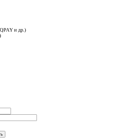
IQPAY и др.)
)
ть