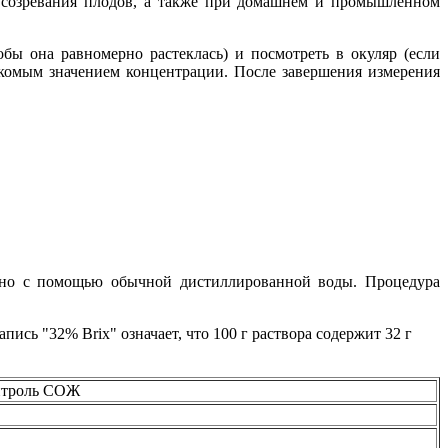
и созревания плодов, а также при домашнем и промышленном
бы она равномерно растеклась) и посмотреть в окуляр (если
скомым значением концентрации. После завершения измерения
льно с помощью обычной дистиллированной воды. Процедура
пись "32% Brix" означает, что 100 г раствора содержит 32 г
онтроль СОЖ