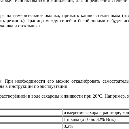
 Может использоваться в виноделии, для определения степен
ра на измерительное окошко, прижать каплю стеклышком (что
ить резкость). Граница между синей и белой зонами и будет и
 окошка и стеклышка.
м. При необходимости его можно откалибровать самостояте
на в инструкции по эксплуатации.
растворённой в воде сахарозы к жидкости при 20°С. Например, за
измерение сахара в растворе, к
1 шкала (от 0 до 32% Brix)
0,2%