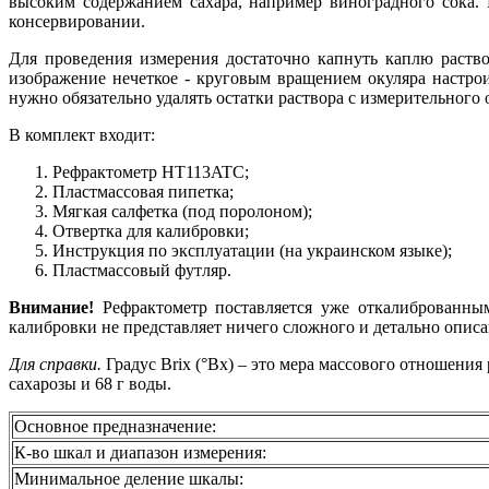
высоким содержанием сахара, например виноградного сока.
консервировании.
Для проведения измерения достаточно капнуть каплю раство
изображение нечеткое - круговым вращением окуляра настро
нужно обязательно удалять остатки раствора с измерительного
В комплект входит:
Рефрактометр HT113ATC;
Пластмассовая пипетка;
Мягкая салфетка (под поролоном);
Отвертка для калибровки;
Инструкция по эксплуатации (на украинском языке);
Пластмассовый футляр.
Внимание!
Рефрактометр поставляется уже откалиброванны
калибровки не представляет ничего сложного и детально описа
Для справки.
Градус Brix (°Bx) – это мера массового отношения 
сахарозы и 68 г воды.
Основное предназначение:
К-во шкал и диапазон измерения:
Минимальное деление шкалы: