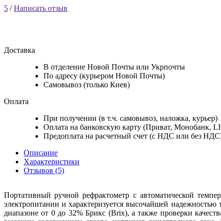
5
/
Написать отзыв
Доставка
В отделение Новой Почты или Укрпочты
По адресу (курьером Новой Почты)
Самовывоз (только Киев)
Оплата
При получении (в т.ч. самовывоз, наложка, курьер)
Оплата на банковскую карту (Приват, Монобанк, L
Предоплата на расчетный счет (с НДС или без НДС
Описание
Характеристики
Отзывов (5)
Портативный ручной рефрактометр с автоматической темпера
электропитании и характеризуется высочайшей надежностью т.
диапазоне от 0 до 32% Брикс (Brix), а также проверки качес