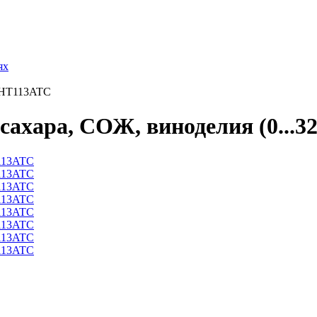
ях
) HT113ATC
сахара, СОЖ, виноделия (0...