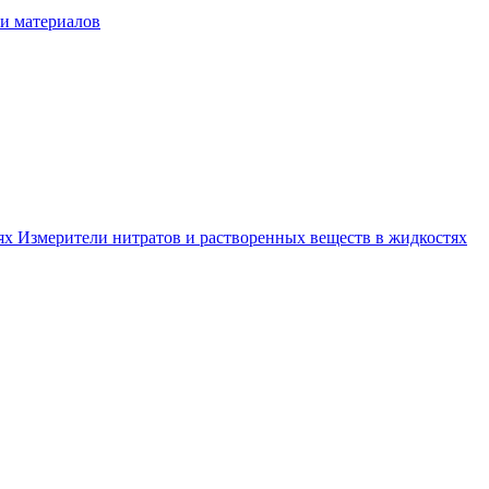
и материалов
тях
Измерители нитратов и растворенных веществ в жидкостях