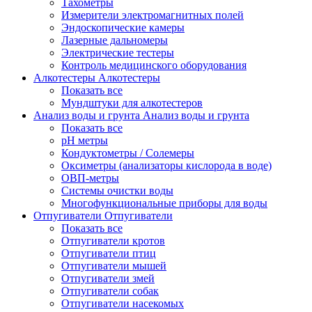
Тахометры
Измерители электромагнитных полей
Эндоскопические камеры
Лазерные дальномеры
Электрические тестеры
Контроль медицинского оборудования
Алкотестеры
Алкотестеры
Показать все
Мундштуки для алкотестеров
Анализ воды и грунта
Анализ воды и грунта
Показать все
pH метры
Кондуктометры / Солемеры
Оксиметры (анализаторы кислорода в воде)
ОВП-метры
Системы очистки воды
Многофункциональные приборы для воды
Отпугиватели
Отпугиватели
Показать все
Отпугиватели кротов
Отпугиватели птиц
Отпугиватели мышей
Отпугиватели змей
Отпугиватели собак
Отпугиватели насекомых