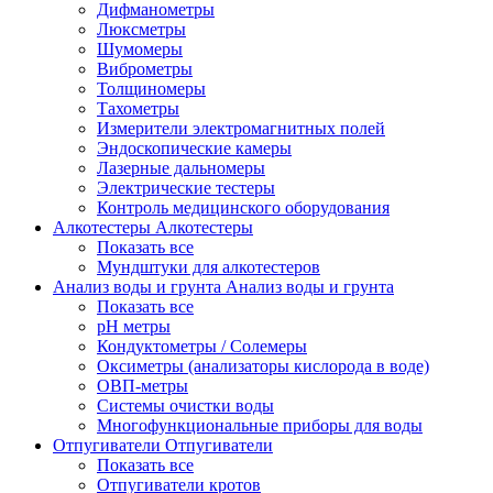
Дифманометры
Люксметры
Шумомеры
Виброметры
Толщиномеры
Тахометры
Измерители электромагнитных полей
Эндоскопические камеры
Лазерные дальномеры
Электрические тестеры
Контроль медицинского оборудования
Алкотестеры
Алкотестеры
Показать все
Мундштуки для алкотестеров
Анализ воды и грунта
Анализ воды и грунта
Показать все
pH метры
Кондуктометры / Солемеры
Оксиметры (анализаторы кислорода в воде)
ОВП-метры
Системы очистки воды
Многофункциональные приборы для воды
Отпугиватели
Отпугиватели
Показать все
Отпугиватели кротов