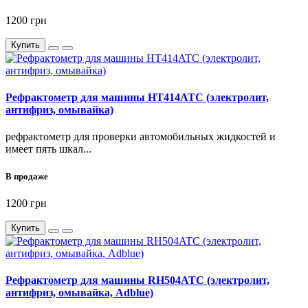
1200 грн
Купить
Рефрактометр для машины HT414ATC (электролит,
антифриз, омывайка)
рефрактометр для проверки автомобильных жидкостей и
имеет пять шкал...
В продаже
1200 грн
Купить
Рефрактометр для машины RH504ATC (электролит,
антифриз, омывайка, Adblue)