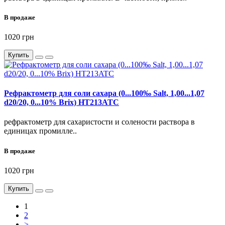
В продаже
1020 грн
Купить
Рефрактометр для соли сахара (0...100‰ Salt, 1,00...1,07
d20/20, 0...10% Brix) HT213ATC
рефрактометр для сахаристости и солености раствора в
единицах промилле..
В продаже
1020 грн
Купить
1
2
>