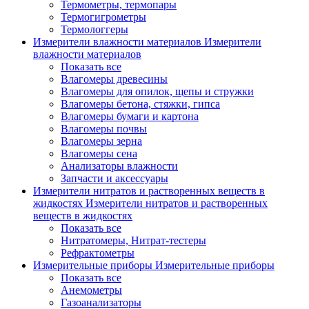
Термометры, термопары
Термогигрометры
Термологгеры
Измерители влажности материалов
Измерители
влажности материалов
Показать все
Влагомеры древесины
Влагомеры для опилок, щепы и стружки
Влагомеры бетона, стяжки, гипса
Влагомеры бумаги и картона
Влагомеры почвы
Влагомеры зерна
Влагомеры сена
Анализаторы влажности
Запчасти и аксессуары
Измерители нитратов и растворенных веществ в
жидкостях
Измерители нитратов и растворенных
веществ в жидкостях
Показать все
Нитратомеры, Нитрат-тестеры
Рефрактометры
Измерительные приборы
Измерительные приборы
Показать все
Анемометры
Газоанализаторы