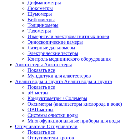
Дифманометры
Люксметры
Шумомеры
Виброметры
Толщиномеры
Тахометры
Измерители электромагнитных полей
Эндоскопические камеры
Лазерные дальномеры
Электрические тестеры
Контроль медицинского оборудования
Алкотестеры
Алкотестеры
Показать все
Мундштуки для алкотестеров
Анализ воды и грунта
Анализ воды и грунта
Показать все
pH метры
Кондуктометры / Солемеры
Оксиметры (анализаторы кислорода в воде)
ОВП-метры
Системы очистки воды
Многофункциональные приборы для воды
Отпугиватели
Отпугиватели
Показать все
Отпугиватели кротов