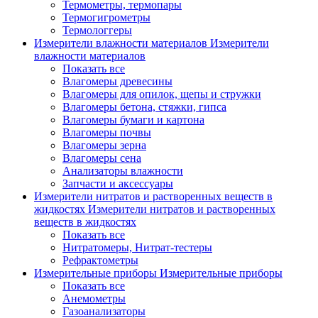
Термометры, термопары
Термогигрометры
Термологгеры
Измерители влажности материалов
Измерители
влажности материалов
Показать все
Влагомеры древесины
Влагомеры для опилок, щепы и стружки
Влагомеры бетона, стяжки, гипса
Влагомеры бумаги и картона
Влагомеры почвы
Влагомеры зерна
Влагомеры сена
Анализаторы влажности
Запчасти и аксессуары
Измерители нитратов и растворенных веществ в
жидкостях
Измерители нитратов и растворенных
веществ в жидкостях
Показать все
Нитратомеры, Нитрат-тестеры
Рефрактометры
Измерительные приборы
Измерительные приборы
Показать все
Анемометры
Газоанализаторы