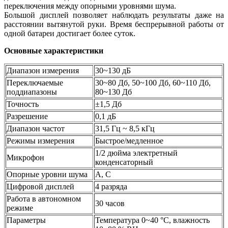
переключения между опорными уровнями шума.
Большой дисплей позволяет наблюдать результаты даже на
расстоянии вытянутой руки. Время беспрерывной работы от
одной батареи достигает более суток.
Основные характеристики
Диапазон измерения
30~130 дБ
Переключаемые
30~80 Дб, 50~100 Дб, 60~110 Дб,
поддиапазоны
80~130 Дб
Точность
±1,5 Дб
Разрешение
0,1 дБ
Диапазон частот
31,5 Гц ~ 8,5 кГц
Режимы измерения
Быстрое/медленное
1/2 дюйма электретный
Микрофон
конденсаторный
Опорные уровни шума
А, С
Цифровой дисплей
4 разряда
Работа в автономном
30 часов
режиме
Параметры
Температура 0~40 °С, влажность