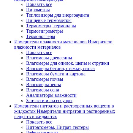
Показать все
Пирометры
Тепловизоры для энергоаудита
Пищевые термометры
Термометры, термопары
Термогигрометры
Термологгеры
Измерители влажности материалов
Измерители
влажности материалов
Показать все
Влагомеры древесины
Влагомеры для опилок, щепы и стружки
Влагомеры бетона, стяжки, гипса
Влагомеры бумаги и картона
Влагомеры почвы
Влагомеры зерна
Влагомеры сена
Анализаторы влажности
Запчасти и аксессуары
Измерители нитратов и растворенных веществ в
жидкостях
Измерители нитратов и растворенных
веществ в жидкостях
Показать все
Нитратомеры, Нитрат-тестеры
Рефрактометры