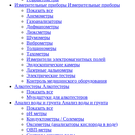
Измерительные приборы
Измерительные приборы
Показать все
Анемометры
Газоанализаторы
Дифманометры
Люксметры
Шумомеры
Виброметры
Толщиномеры
Тахометры
Измерители электромагнитных полей
Эндоскопические камеры
Лазерные дальномеры
Электрические тестеры
Контроль медицинского оборудования
Алкотестеры
Алкотестеры
Показать все
Мундштуки для алкотестеров
Анализ воды и грунта
Анализ воды и грунта
Показать все
pH метры
Кондуктометры / Солемеры
Оксиметры (анализаторы кислорода в воде)
ОВП-метры