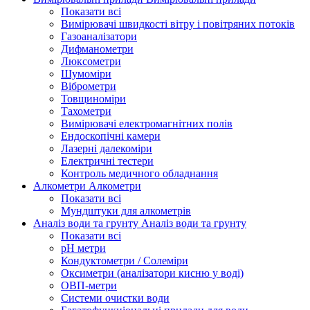
Показати всі
Вимірювачі швидкості вітру і повітряних потоків
Газоаналізатори
Дифманометри
Люксометри
Шумоміри
Віброметри
Товщиноміри
Тахометри
Вимірювачі електромагнітних полів
Ендоскопічні камери
Лазерні далекоміри
Електричні тестери
Контроль медичного обладнання
Алкометри
Алкометри
Показати всі
Мундштуки для алкометрів
Аналіз води та грунту
Аналіз води та грунту
Показати всі
рН метри
Кондуктометри / Солеміри
Оксиметри (аналізатори кисню у воді)
ОВП-метри
Системи очистки води