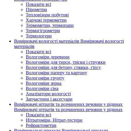
Показати всі
Пірометри
Тепловізори побутові
Харчові термометри
Термометри, термопари
Термогігрометри
Термологери
Вимірювачі вологості матеріалів
Вимірювачі вологості
матеріалів
Показати всі
Вологоміри деревини
Вологоміри для тирси, тріски і стружки
Вологоміри для бетону, стяжки, гіпсу
Вологоміри паперу та картону
Вологоміри грунту
Вологоміри зерна
Вологоміри сіна
Аналізатори вологості
Запчастини і аксесуари
Вимірювачі нітратів та розчинених речовин у рідинах
Вимірювачі нітратів та розчинених речовин у рідинах
Показати всі
Нітратоміри, Нітрат-тестери
Рефрактометри
Вимірювальні прилади
Вимірювальні прилади