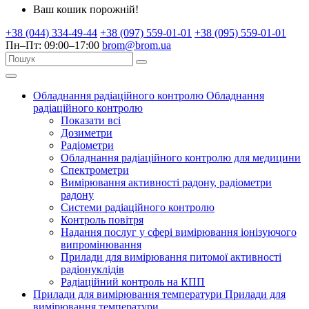
Ваш кошик порожній!
+38 (044) 334-49-44
+38 (097) 559-01-01
+38 (095) 559-01-01
Пн–Пт: 09:00–17:00
brom@brom.ua
Обладнання радіаційного контролю
Обладнання
радіаційного контролю
Показати всі
Дозиметри
Радіометри
Обладнання радіаційного контролю для медицини
Спектрометри
Вимірювання активності радону, радіометри
радону
Системи радіаційного контролю
Контроль повітря
Надання послуг у сфері вимірювання іонізуючого
випромінювання
Прилади для вимірювання питомої активності
радіонуклідів
Радіаційний контроль на КПП
Прилади для вимірювання температури
Прилади для
вимірювання температури