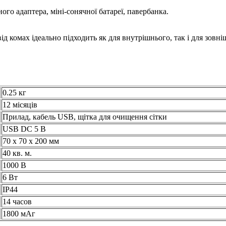
ого адаптера, міні-сонячної батареї, павербанка.
ід комах ідеально підходить як для внутрішнього, так і для зовні
0.25 кг
12 місяців
Прилад, кабель USB, щітка для очищення сітки
USB DC 5 В
70 х 70 х 200 мм
40 кв. м.
1000 В
6 Вт
IP44
14 часов
1800 мАг