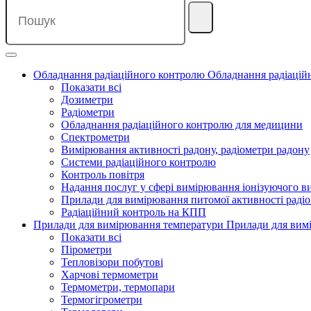
Обладнання радіаційного контролю
Обладнання радіацій
Показати всі
Дозиметри
Радіометри
Обладнання радіаційного контролю для медицини
Спектрометри
Вимірювання активності радону, радіометри радону
Системи радіаційного контролю
Контроль повітря
Надання послуг у сфері вимірювання іонізуючого 
Прилади для вимірювання питомої активності радіо
Радіаційний контроль на КПП
Прилади для вимірювання температури
Прилади для вим
Показати всі
Пірометри
Тепловізори побутові
Харчові термометри
Термометри, термопари
Термогігрометри