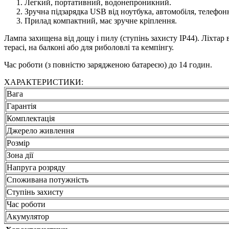
Легкий, портативний, водонепроникний.
Зручна підзарядка USB від ноутбука, автомобіля, телефонн
Прилад компактний, має зручне кріплення.
Лампа захищена від дощу і пилу (ступінь захисту IP44). Ліхтар в
терасі, на балконі або для риболовлі та кемпінгу.
Час роботи (з повністю зарядженою батареєю) до 14 годин.
ХАРАКТЕРИСТИКИ:
Вага
Гарантія
Комплектація
Джерело живлення
Розмір
Зона дії
Напруга розряду
Споживана потужність
Ступінь захисту
Час роботи
Акумулятор