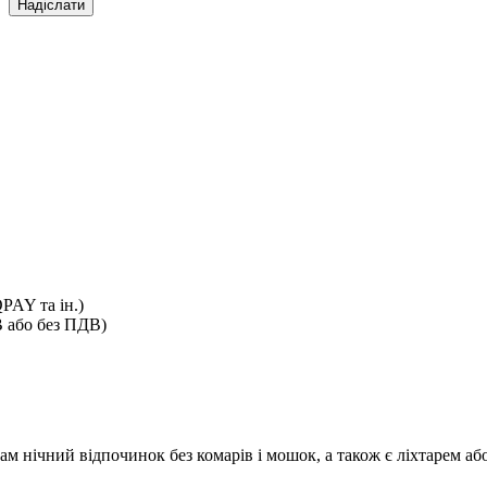
Надіслати
PAY та ін.)
В або без ПДВ)
вам нічний відпочинок без комарів і мошок, а також є ліхтарем а