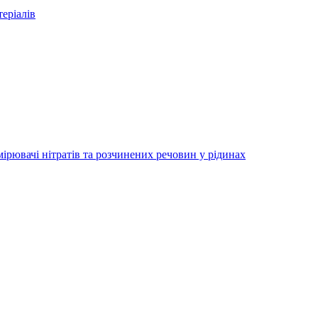
еріалів
ірювачі нітратів та розчинених речовин у рідинах