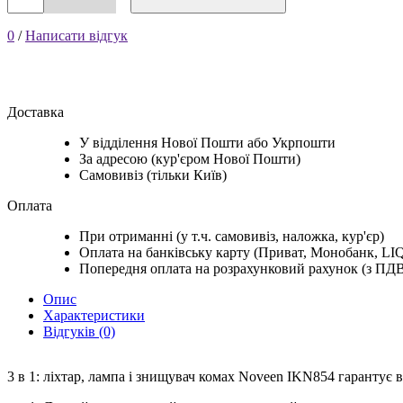
0
/
Написати відгук
Доставка
У відділення Нової Пошти або Укрпошти
За адресою (кур'єром Нової Пошти)
Самовивіз (тільки Київ)
Оплата
При отриманні (у т.ч. самовивіз, наложка, кур'єр)
Оплата на банківську карту (Приват, Монобанк, LIQ
Попередня оплата на розрахунковий рахунок (з ПД
Опис
Характеристики
Відгуків (0)
3 в 1: ліхтар, лампа і знищувач комах Noveen IKN854 гарантує 