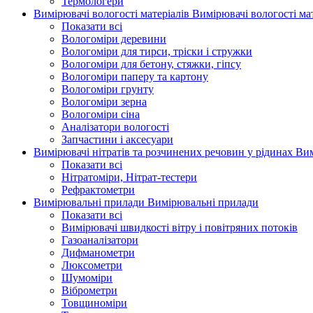
Термологери
Вимірювачі вологості матеріалів
Вимірювачі вологості мат
Показати всі
Вологоміри деревини
Вологоміри для тирси, тріски і стружки
Вологоміри для бетону, стяжки, гіпсу
Вологоміри паперу та картону
Вологоміри грунту
Вологоміри зерна
Вологоміри сіна
Аналізатори вологості
Запчастини і аксесуари
Вимірювачі нітратів та розчинених речовин у рідинах
Вим
Показати всі
Нітратоміри, Нітрат-тестери
Рефрактометри
Вимірювальні прилади
Вимірювальні прилади
Показати всі
Вимірювачі швидкості вітру і повітряних потоків
Газоаналізатори
Дифманометри
Люксометри
Шумоміри
Віброметри
Товщиноміри