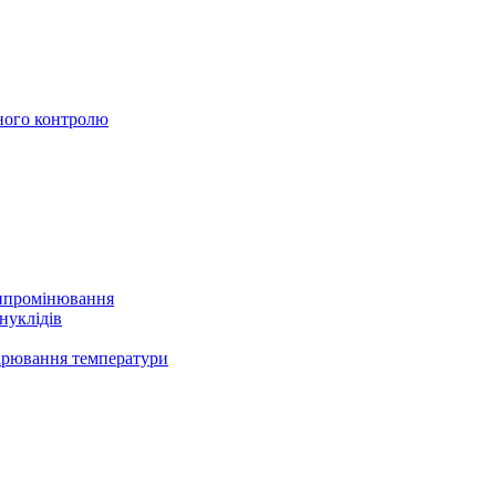
ного контролю
випромінювання
нуклідів
ірювання температури