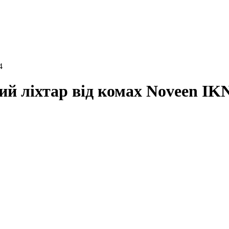
4
й ліхтар від комах Noveen IK