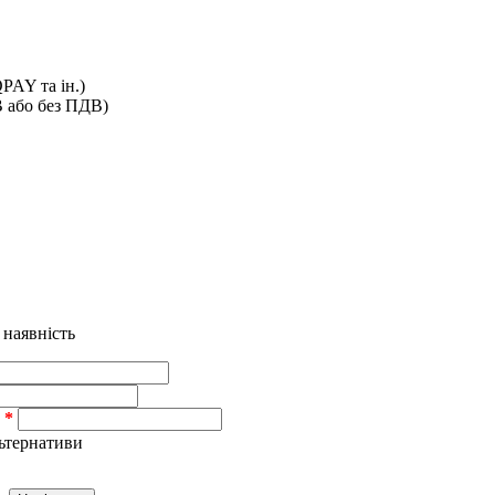
PAY та ін.)
В або без ПДВ)
 наявність
льтернативи