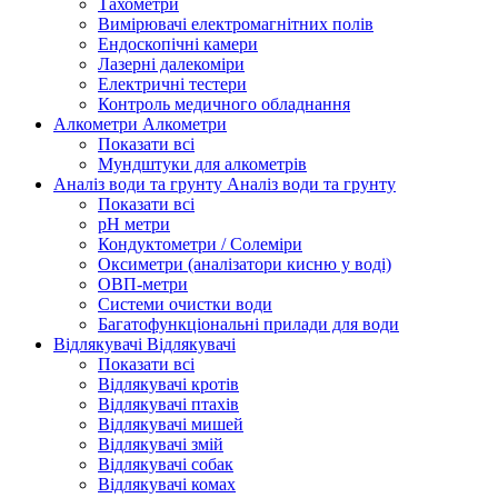
Тахометри
Вимірювачі електромагнітних полів
Ендоскопічні камери
Лазерні далекоміри
Електричні тестери
Контроль медичного обладнання
Алкометри
Алкометри
Показати всі
Мундштуки для алкометрів
Аналіз води та грунту
Аналіз води та грунту
Показати всі
рН метри
Кондуктометри / Солеміри
Оксиметри (аналізатори кисню у воді)
ОВП-метри
Системи очистки води
Багатофункціональні прилади для води
Відлякувачі
Відлякувачі
Показати всі
Відлякувачі кротів
Відлякувачі птахів
Відлякувачі мишей
Відлякувачі змій
Відлякувачі собак
Відлякувачі комах