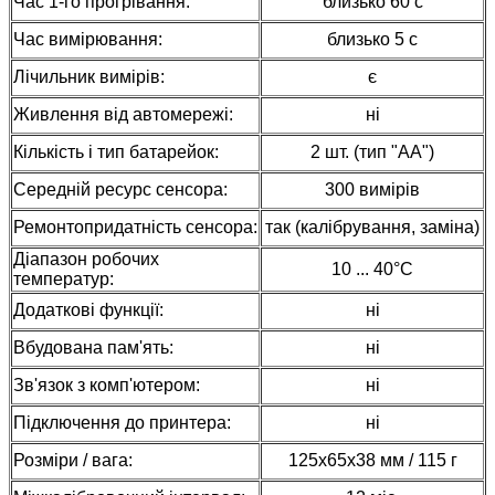
Час 1-го прогрівання:
близько 60 с
Час вимірювання:
близько 5 с
Лічильник вимірів:
є
Живлення від автомережі:
ні
Кількість і тип батарейок:
2 шт. (тип "АА")
Середній ресурс сенсора:
300 вимірів
Ремонтопридатність сенсора:
так (калібрування, заміна)
Діапазон робочих
10 ... 40°С
температур:
Додаткові функції:
ні
Вбудована пам'ять:
ні
Зв'язок з комп'ютером:
ні
Підключення до принтера:
ні
Розміри / вага:
125х65х38 мм / 115 г