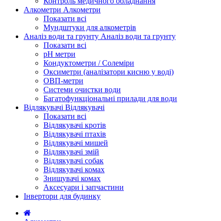
Контроль медичного обладнання
Алкометри
Алкометри
Показати всі
Мундштуки для алкометрів
Аналіз води та грунту
Аналіз води та грунту
Показати всі
рН метри
Кондуктометри / Солеміри
Оксиметри (аналізатори кисню у воді)
ОВП-метри
Системи очистки води
Багатофункціональні прилади для води
Відлякувачі
Відлякувачі
Показати всі
Відлякувачі кротів
Відлякувачі птахів
Відлякувачі мишей
Відлякувачі змій
Відлякувачі собак
Відлякувачі комах
Знищувачі комах
Аксесуари і запчастини
Інвертори для будинку