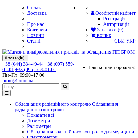
Оплата
Доставка
Особистий кабінет
Реєстрація
Про нас
Авторизація
Контакти
Закладки (0)
Новини
Кошик
Статті
СВИ
УКР
0 товар(ів)
+38 (044) 334-49-44
+38 (097) 559-
Ваш кошик порожній!
01-01
+38 (095) 559-01-01
Пн–Пт: 09:00–17:00
brom@brom.ua
Обладнання радіаційного контролю
Обладнання
радіаційного контролю
Показати всі
Дозиметри
Радіометри
Обладнання радіаційного контролю для медицини
Спектрометри