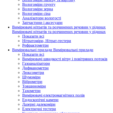
Вологоміри грунту
Вологоміри зерна
Вологоміри сіна
Аналізатори вологості
Запчастини і аксесуари
Вимірювачі нітратів та розчинених речовин у рідинах
Вимірювачі нітратів та розчинених речовин у рідинах
Показати всі
Нітратоміри, Нітрат-тестери
Рефрактометри
Вимірювальні прилади
Вимірювальні прилади
Показати всі
Вимірювачі швидкості вітру і повітряних потоків
Газоаналізатори
Дифманометри
Люксометри
Шумоміри
Віброметри
Товщиноміри
Тахометри
Вимірювачі електромагнітних полів
Ендоскопічні камери
Лазерні далекоміри
Електричні тестери