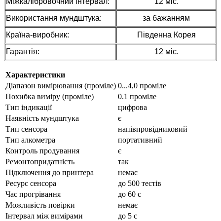
Між
каліб
ровочний
інтервал:
12 міс.
Використання мундштука:
за бажанням
Країна-виробник:
Південна Корея
Гарантія:
12 міс.
Характеристики
Діапазон вимірювання (проміле)
0...4,0 проміле
Похибка виміру (проміле)
0.1 проміле
Тип індикації
цифрова
Наявність мундштука
є
Тип сенсора
напівпровідниковий
Тип алкометра
портативний
Контроль продування
є
Ремонтопридатність
так
Підключення до принтера
немає
Ресурс сенсора
до 500 тестів
Час прогрівання
до 60 с
Можливість повірки
немає
Інтервал між вимірами
до 5 с