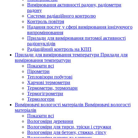
Вимірювання активності радону, радіометри
радону
Системи радіаційного контролю
Контроль повітря
Надання послуг у сфері вимірювання іонізуючого
випромінювання
Прилади для вимірювання питомої активності
радіонуклідів
Радіаційний контроль на КПП
Прилади для вимірювання температури
Прилади для
вимірювання температури
Показати всі
Пірометри
Тепловізори побутові
Харчові термометри
Термометри, термопари
Термогігрометри
Термологери
Вимірювачі вологості матеріалів
Вимірювачі вологості
матеріалів
Показати всі
Вологоміри деревини
Вологоміри для тирси, тріски і стружки
Вологоміри для бетону, стяжки, гіпсу
Вологоміри паперу та картону