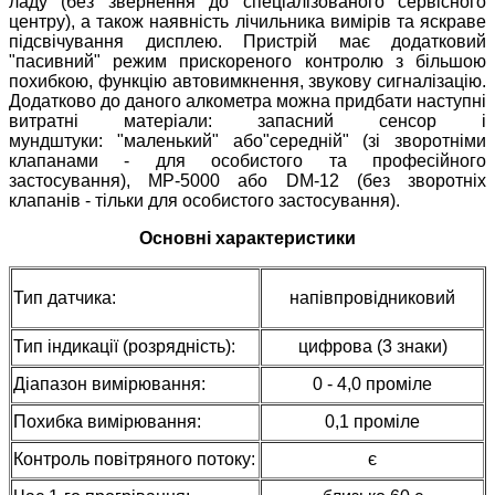
ладу (без звернення до спеціалізованого сервісного
центру), а також наявність лічильника вимірів та яскраве
підсвічування дисплею. Пристрій має додатковий
"пасивний" режим прискореного контролю з більшою
похибкою, функцію автовимкнення, звукову сигналізацію.
Додатково до даного алкометра можна придбати наступні
витратні матеріали:
запасний сенсор
і
мундштуки:
"маленький"
або
"середній"
(зі зворотніми
клапанами - для особистого та професійного
застосування),
MP-5000
або
DM-12
(без зворотніх
клапанів - тільки для особистого застосування).
Основні характеристики
Тип датчика:
напівпровідниковий
Тип індикації (розрядність):
цифрова (3 знаки)
Діапазон вимірювання:
0 - 4,0 проміле
Похибка вимірювання:
0,1 проміле
Контроль повітряного потоку:
є