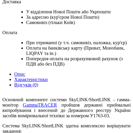
Доставка
У відділення Нової Пошти або Укрпошти
За адресою (кур'єром Нової Пошти)
Самовивіз (тільки Київ)
Оплата
При отриманні (у т.ч. самовивіз, наложка, кур'єр)
Оплата на банківську карту (Приват, Монобанк,
LIQPAY та ін.)
Попередня оплата на розрахунковий рахунок (з
ПДВ або без ПДВ)
Опис
Характеристики
Відгуків (0)
Основний компонент системи SkyLINK/ShortLINK - гамма-
монітор
GammaTRACER
пройшов державні приймальні
випробування і внесений до Державного реєстру України
засобів вимірювальної техніки за номером У1763-03.
Система SkyLINK/ShortLINK здатна комплексно вирішувати
завдання: