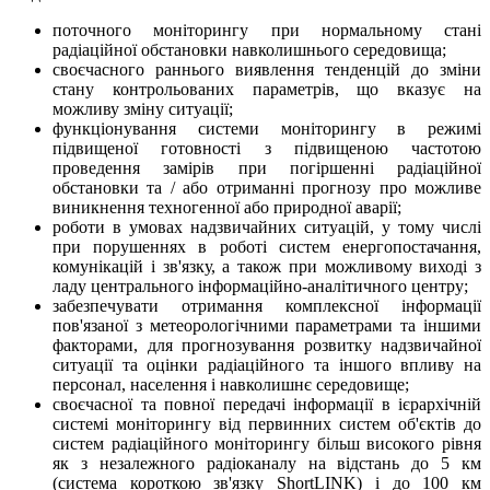
поточного моніторингу при нормальному стані
радіаційної обстановки навколишнього середовища;
своєчасного раннього виявлення тенденцій до зміни
стану контрольованих параметрів, що вказує на
можливу зміну ситуації;
функціонування системи моніторингу в режимі
підвищеної готовності з підвищеною частотою
проведення замірів при погіршенні радіаційної
обстановки та / або отриманні прогнозу про можливе
виникнення техногенної або природної аварії;
роботи в умовах надзвичайних ситуацій, у тому числі
при порушеннях в роботі систем енергопостачання,
комунікацій і зв'язку, а також при можливому виході з
ладу центрального інформаційно-аналітичного центру;
забезпечувати отримання комплексної інформації
пов'язаної з метеорологічними параметрами та іншими
факторами, для прогнозування розвитку надзвичайної
ситуації та оцінки радіаційного та іншого впливу на
персонал, населення і навколишнє середовище;
своєчасної та повної передачі інформації в ієрархічній
системі моніторингу від первинних систем об'єктів до
систем радіаційного моніторингу більш високого рівня
як з незалежного радіоканалу на відстань до 5 км
(система короткою зв'язку ShortLINK) і до 100 км