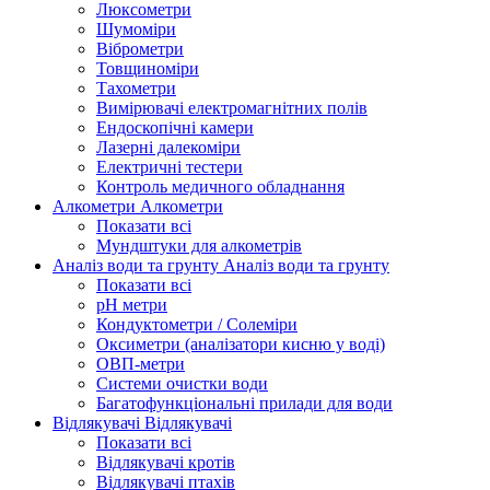
Люксометри
Шумоміри
Віброметри
Товщиноміри
Тахометри
Вимірювачі електромагнітних полів
Ендоскопічні камери
Лазерні далекоміри
Електричні тестери
Контроль медичного обладнання
Алкометри
Алкометри
Показати всі
Мундштуки для алкометрів
Аналіз води та грунту
Аналіз води та грунту
Показати всі
рН метри
Кондуктометри / Солеміри
Оксиметри (аналізатори кисню у воді)
ОВП-метри
Системи очистки води
Багатофункціональні прилади для води
Відлякувачі
Відлякувачі
Показати всі
Відлякувачі кротів
Відлякувачі птахів