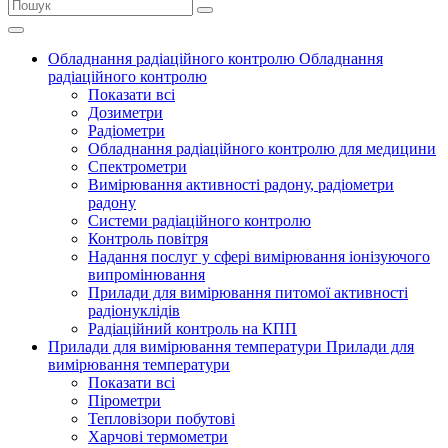
Обладнання радіаційного контролю
Обладнання
радіаційного контролю
Показати всі
Дозиметри
Радіометри
Обладнання радіаційного контролю для медицини
Спектрометри
Вимірювання активності радону, радіометри
радону
Системи радіаційного контролю
Контроль повітря
Надання послуг у сфері вимірювання іонізуючого
випромінювання
Прилади для вимірювання питомої активності
радіонуклідів
Радіаційний контроль на КПП
Прилади для вимірювання температури
Прилади для
вимірювання температури
Показати всі
Пірометри
Тепловізори побутові
Харчові термометри