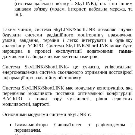
(система далекого зв'язку - SkyLINK), так і по іншим
каналам зв'язку (модем, інтернет, кабельна мережа, та
ін.).
Таким чином, система SkyLINK/ShortLINK дозволяє гнучко
будувати системи радіаційного моніторингу враховуючи
умови, завдання, терміни і легко інтегрувати в будь-яку
аналогічну АСКРО. Система SkyLINK/ShortLINK може бути
нарощена в процесі експлуатації додатковими гамма-
датчиками і / або датчиками метеопараметров.
Система SkyLINK/ShortLINK- це сучасна, універсальна,
енергонезалежна система своєчасного отримання достовірної
інформації про радіаційну обстановку.
Система SkyLINK/ShortLINK має модульну конструкцію, яка
передбачає можливість поставки оптимальної конфігурації
ААСКРО з точки зору чутливості, рівня сервісних
можливостей, вартості.
Основними модулями системи SkyLINK є:
Гамма-монітори GammaTracer з радіомодемом і
передавачем.