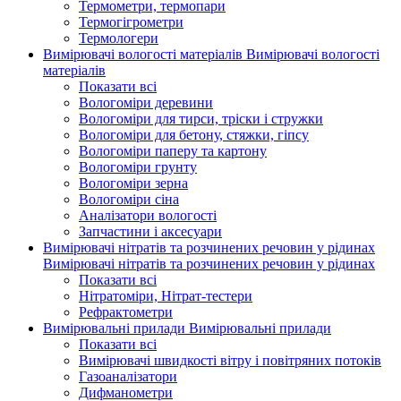
Термометри, термопари
Термогігрометри
Термологери
Вимірювачі вологості матеріалів
Вимірювачі вологості
матеріалів
Показати всі
Вологоміри деревини
Вологоміри для тирси, тріски і стружки
Вологоміри для бетону, стяжки, гіпсу
Вологоміри паперу та картону
Вологоміри грунту
Вологоміри зерна
Вологоміри сіна
Аналізатори вологості
Запчастини і аксесуари
Вимірювачі нітратів та розчинених речовин у рідинах
Вимірювачі нітратів та розчинених речовин у рідинах
Показати всі
Нітратоміри, Нітрат-тестери
Рефрактометри
Вимірювальні прилади
Вимірювальні прилади
Показати всі
Вимірювачі швидкості вітру і повітряних потоків
Газоаналізатори
Дифманометри