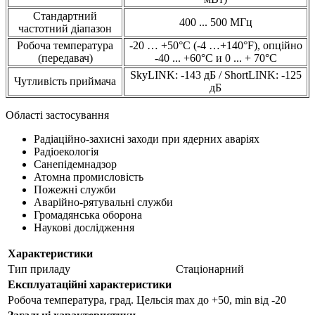
Стандартний
400 ... 500 МГц
частотний діапазон
Робоча температура
-20 … +50°C (-4 …+140°F),
опційно
(передавач)
-40 ... +60°C и 0 ... + 70°C
SkyLINK: -143 дБ / ShortLINK: -125
Чутливість приймача
дБ
Області застосування
Радіаційно-захисні заходи при ядерних аваріях
Радіоекологія
Санепідемнадзор
Атомна промисловість
Пожежні служби
Аварійно-рятувальні служби
Громадянська оборона
Наукові дослідження
Характеристики
Тип приладу
Стаціонарний
Експлуатаційні характеристики
Робоча температура, град. Цельсія
max до +50, min від -20