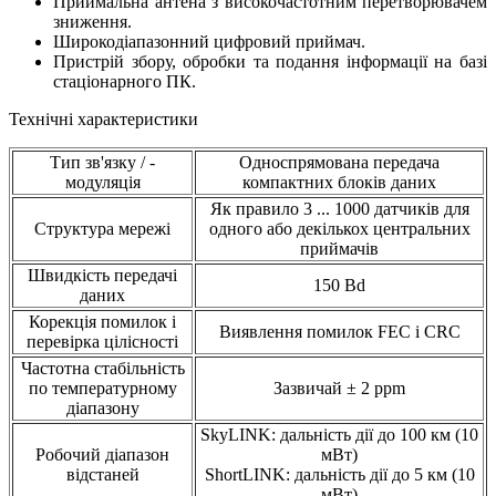
Приймальна антена з високочастотним перетворювачем
зниження.
Широкодіапазонний цифровий приймач.
Пристрій збору, обробки та подання інформації на базі
стаціонарного ПК.
Технічні характеристики
Тип зв'язку / -
Односпрямована передача
модуляція
компактних блоків даних
Як правило 3 ... 1000 датчиків для
Структура мережі
одного або декількох центральних
приймачів
Швидкість передачі
150 Bd
даних
Корекція помилок і
Виявлення помилок FEC і CRC
перевірка цілісності
Частотна стабільність
по температурному
Зазвичай ± 2 ppm
діапазону
SkyLINK: дальність дії до 100 км (10
Робочий діапазон
мВт)
відстаней
ShortLINK: дальність дії до 5 км (10
мВт)