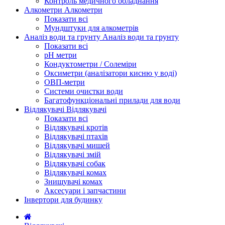
Контроль медичного обладнання
Алкометри
Алкометри
Показати всі
Мундштуки для алкометрів
Аналіз води та грунту
Аналіз води та грунту
Показати всі
рН метри
Кондуктометри / Солеміри
Оксиметри (аналізатори кисню у воді)
ОВП-метри
Системи очистки води
Багатофункціональні прилади для води
Відлякувачі
Відлякувачі
Показати всі
Відлякувачі кротів
Відлякувачі птахів
Відлякувачі мишей
Відлякувачі змій
Відлякувачі собак
Відлякувачі комах
Знищувачі комах
Аксесуари і запчастини
Інвертори для будинку