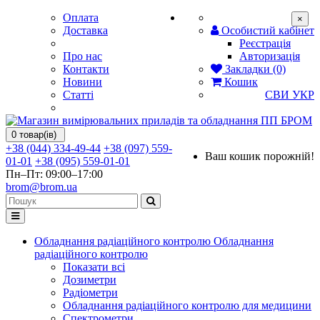
Оплата
×
Доставка
Особистий кабінет
Реєстрація
Про нас
Авторизація
Контакти
Закладки (0)
Новини
Кошик
Статті
СВИ
УКР
0 товар(ів)
+38 (044) 334-49-44
+38 (097) 559-
Ваш кошик порожній!
01-01
+38 (095) 559-01-01
Пн–Пт: 09:00–17:00
brom@brom.ua
Обладнання радіаційного контролю
Обладнання
радіаційного контролю
Показати всі
Дозиметри
Радіометри
Обладнання радіаційного контролю для медицини
Спектрометри