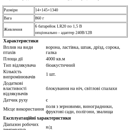
Разміри
14×145×1340
Вага
860 г
6 батарейок LR20 по 1,5 В
Живлення
опціонально - адаптер 240В/12В
Характеристики
Вплив на види
ворона, ластівка, шпак, дрізд, сорока,
птахів
галка
Площа дії
4000 кв.м
Тип відлякувача
біоакустичний
Кількість
1 шт.
випромінювачів
Додаткові
властивості
блокування на ніч, світлові спалахи
відлякувачів
Датчик руху
є
поля з зерновими, виноградники,
Місце використання
фруктові сади, полігони, звалища
Експлуатаційні характеристики
Діапазон робочих
н/д
температур