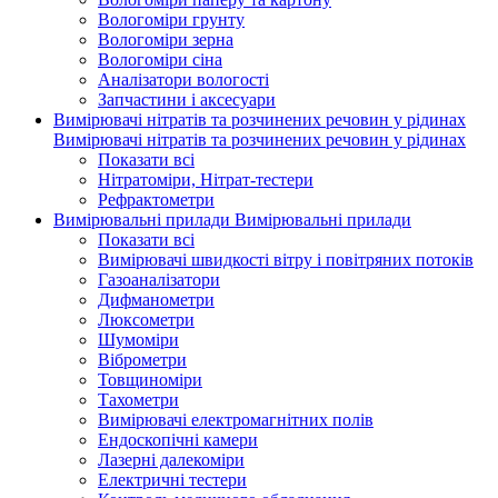
Вологоміри грунту
Вологоміри зерна
Вологоміри сіна
Аналізатори вологості
Запчастини і аксесуари
Вимірювачі нітратів та розчинених речовин у рідинах
Вимірювачі нітратів та розчинених речовин у рідинах
Показати всі
Нітратоміри, Нітрат-тестери
Рефрактометри
Вимірювальні прилади
Вимірювальні прилади
Показати всі
Вимірювачі швидкості вітру і повітряних потоків
Газоаналізатори
Дифманометри
Люксометри
Шумоміри
Віброметри
Товщиноміри
Тахометри
Вимірювачі електромагнітних полів
Ендоскопічні камери
Лазерні далекоміри
Електричні тестери