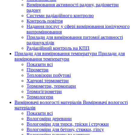
Вимірювання активності радону, радіометри
радону
Системи радіаційного контролю
Контроль повітря
Надання послуг у сфері вимірювання іонізуючого
випромінювання
Прилади для вимірювання питомої активності
радіонуклідів
Радіаційний контроль на КПП
Прилади для вимірювання температури
Прилади для
вимірювання температури
Показати всі
Пірометри
Тепловізори побутові
Харчові термометри
Термометри, термопари
Термогігрометри
Термологери
Вимірювачі вологості матеріалів
Вимірювачі вологості
матеріалів
Показати всі
Вологоміри деревини
Вологоміри для тирси, тріски і стружки
Вологоміри для бетону, стяжки, гіпсу
Вологоміри паперу та картону