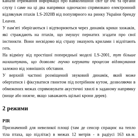
канали отримання інформації про навколишній світ це очі та органи
слуху і саме на ці два напрямки одночасно спрямовано електронний
відлякувач птахів LS-2020B від популярного на ринку України бренду
Leaven.
У пам'яті зберігаються і відтворюються через динамік крики хижаків,
які страждають на птахів, що змушує пернатих згадати про свої
інстинкти. Вони несвідомо від страху змахують крилами і відлітають
геть.
На відміну від простішої попередньої моделі LS-2001,
тут більше
налаштувань, що дозволяє гнучко керувати процесом відлякування
залежно від зовнішніх обставин.
У верхній частині розміщений звуковий динамік, який може
обертатися і фіксуватися гвинтом під потрібним кутом, дозволяючи в
обмежених межах спрямовувати акустичні хвилі в заданому напрямку
(вище або нижче, якщо заважають щільні крони дерев).
2 режими
PIR
Призначений для невеликої площі (там де сенсор спрацює на тепло
тіла птаха, що підлітає) в межах 12 метрів - в радіусі 163 кв.м.