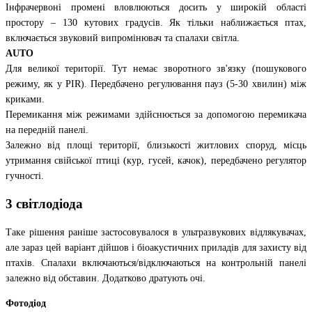
Інфрачервоні промені вловлюються досить у широкій області
простору – 130 кутових градусів. Як тільки наближається птах,
включається звуковий випромінювач та спалахи світла.
AUTO
Для великої території. Тут немає зворотного зв'язку (пошукового
режиму, як у PIR). Передбачено регулювання пауз (5-30 хвилин) між
криками.
Перемикання між режимами здійснюється за допомогою перемикача
на передній панелі.
Залежно від площі території, близькості житлових споруд, місць
утримання свійської птиці (кур, гусей, качок), передбачено регулятор
гучності.
3 світлодіода
Таке рішення раніше застосовувалося в ультразвукових відлякувачах,
але зараз цей варіант дійшов і біоакустичних приладів для захисту від
птахів. Спалахи включаються/відключаються на контрольній панелі
залежно від обставин. Додатково дратують очі.
Фотодіод