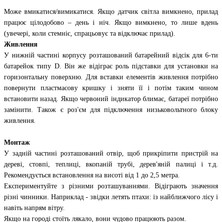
Може вмикатися/вимикатися. Якщо датчик світла вимкнено, прилад
працює цілодобово – день і ніч. Якщо вимкнено, то лише вдень
(увечері, коли стемніє, спрацьовує та відключає прилад).
Живлення
У нижній частині корпусу розташований батарейний відсік для 6-ти
батарейок типу D. Він же відіграє роль підставки для установки на
горизонтальну поверхню. Для вставки елементів живлення потрібно
повернути пластмасову кришку і зняти її і потім таким чином
встановити назад. Якщо червоний індикатор блимає, батареї потрібно
замінити. Також є роз'єм для підключення низьковольтного блоку
живлення.
Монтаж
У задній частині розташований отвір, щоб прикріпити пристрій на
дереві, стовпі, теплиці, вкопаній трубі, дерев'яній палиці і т.д.
Рекомендується встановлення на висоті від 1 до 2,5 метра.
Експериментуйте з різними розташуваннями. Відіграють значення
різні чинники. Наприклад - звідки летять птахи: із найближчого лісу і
навіть напрям вітру.
Якщо на городі стоїть лякало, вони чудово працюють разом.