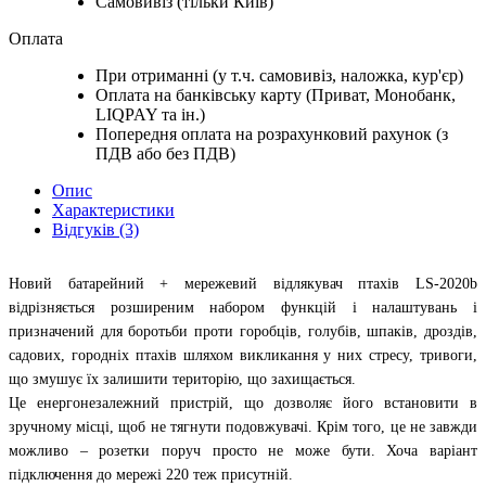
Самовивіз (тільки Київ)
Оплата
При отриманні (у т.ч. самовивіз, наложка, кур'єр)
Оплата на банківську карту (Приват, Монобанк,
LIQPAY та ін.)
Попередня оплата на розрахунковий рахунок (з
ПДВ або без ПДВ)
Опис
Характеристики
Відгуків (3)
Новий батарейний + мережевий відлякувач птахів LS-2020b
відрізняється розширеним набором функцій і налаштувань і
призначений для боротьби проти горобців, голубів, шпаків, дроздів,
садових, городніх птахів шляхом викликання у них стресу, тривоги,
що змушує їх залишити територію, що захищається.
Це енергонезалежний пристрій, що дозволяє його встановити в
зручному місці, щоб не тягнути подовжувачі. Крім того, це не завжди
можливо – розетки поруч просто не може бути. Хоча варіант
підключення до мережі 220 теж присутній.