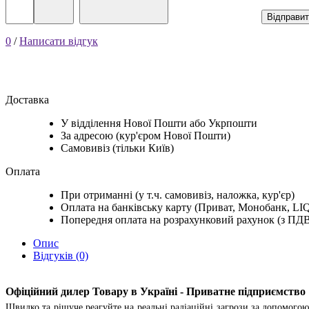
Відправи
0
/
Написати відгук
Доставка
У відділення Нової Пошти або Укрпошти
За адресою (кур'єром Нової Пошти)
Самовивіз (тільки Київ)
Оплата
При отриманні (у т.ч. самовивіз, наложка, кур'єр)
Оплата на банківську карту (Приват, Монобанк, LIQ
Попередня оплата на розрахунковий рахунок (з ПД
Опис
Відгуків (0)
Офіційний дилер Товару в Україні - Приватне підприємст
Швидко та рішуче реагуйте на реальні радіаційні загрози за допомого