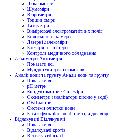
Люксометри
Шумоміри
Віброметри
Товщиноміри
Тахометри
Вимірювачі електромагнітних полів
Ендоскопічні камери
Лазерні далекоміри
Електричні тестери
Контроль медичного обладнання
Алкометри
Алкометри
Показати всі
Мундштуки для алкометрів
Аналіз води та грунту
Аналіз води та грунту
Показати всі
рН метри
Кондуктометри / Солеміри
Оксиметри (аналізатори кисню у воді)
ОВП-метри
Системи очистки води
Багатофункціональні прилади для води
Відлякувачі
Відлякувачі
Показати всі
Відлякувачі кротів
Відлякувачі птахів