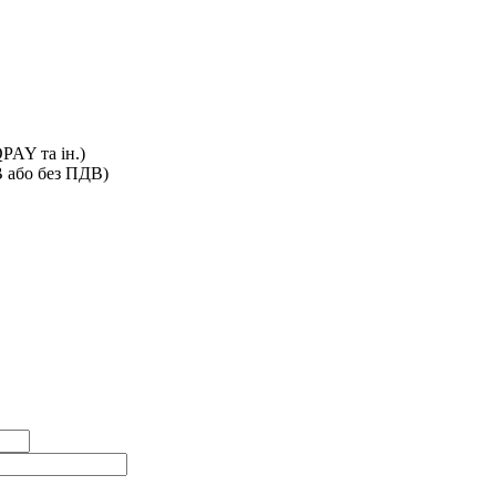
PAY та ін.)
В або без ПДВ)