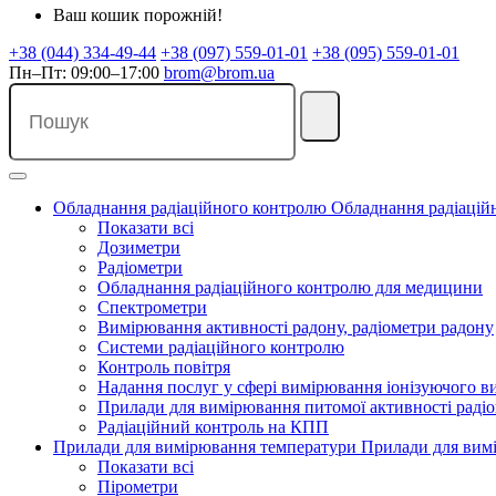
Ваш кошик порожній!
+38 (044) 334-49-44
+38 (097) 559-01-01
+38 (095) 559-01-01
Пн–Пт: 09:00–17:00
brom@brom.ua
Обладнання радіаційного контролю
Обладнання радіацій
Показати всі
Дозиметри
Радіометри
Обладнання радіаційного контролю для медицини
Спектрометри
Вимірювання активності радону, радіометри радону
Системи радіаційного контролю
Контроль повітря
Надання послуг у сфері вимірювання іонізуючого 
Прилади для вимірювання питомої активності радіо
Радіаційний контроль на КПП
Прилади для вимірювання температури
Прилади для вим
Показати всі
Пірометри