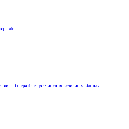
еріалів
ірювачі нітратів та розчинених речовин у рідинах