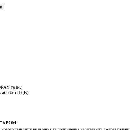
ти
PAY та ін.)
В або без ПДВ)
во "БРОМ"
ю нового стандарту виявлення та припинення нелегальних джерел радіаці