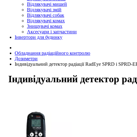
Відлякувачі мишей
Відлякувачі змій
Відлякувачі собак
Відлякувачі комах
Знищувачі комах
Аксесуари і запчастини
Інвертори для будинку
Обладнання радіаційного контролю
Дозиметри
Індивідуальний детектор радіації RadEye SPRD і SPRD-E
Індивідуальний детектор ра