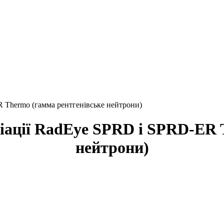
R Thermo (гамма рентгенівське нейтрони)
діації RadEye SPRD і SPRD-ER 
нейтрони)