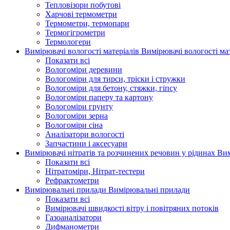
Тепловізори побутові
Харчові термометри
Термометри, термопари
Термогігрометри
Термологери
Вимірювачі вологості матеріалів
Вимірювачі вологості мат
Показати всі
Вологоміри деревини
Вологоміри для тирси, тріски і стружки
Вологоміри для бетону, стяжки, гіпсу
Вологоміри паперу та картону
Вологоміри грунту
Вологоміри зерна
Вологоміри сіна
Аналізатори вологості
Запчастини і аксесуари
Вимірювачі нітратів та розчинених речовин у рідинах
Вим
Показати всі
Нітратоміри, Нітрат-тестери
Рефрактометри
Вимірювальні прилади
Вимірювальні прилади
Показати всі
Вимірювачі швидкості вітру і повітряних потоків
Газоаналізатори
Дифманометри