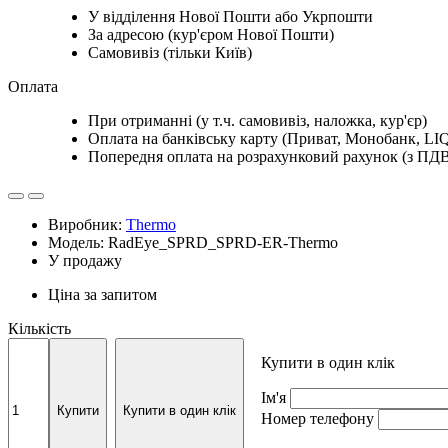
У відділення Нової Пошти або Укрпошти
За адресою (кур'єром Нової Пошти)
Самовивіз (тільки Київ)
Оплата
При отриманні (у т.ч. самовивіз, наложка, кур'єр)
Оплата на банківську карту (Приват, Монобанк, LIQ
Попередня оплата на розрахунковий рахунок (з ПД
Виробник:
Thermo
Модель: RadEye_SPRD_SPRD-ER-Thermo
У продажу
Ціна за запитом
Кількість
Купити в один клік
Ім'я
Купити
Купити в один клік
Номер телефону