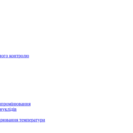
ного контролю
випромінювання
нуклідів
ірювання температури